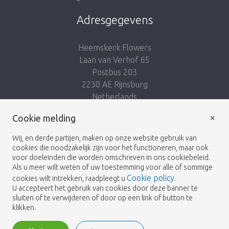
Adresgegevens
Heemskerk Flowers
Laan van Verhof 65
Postbus 203
2230 AE Rijnsburg
Netherlands
×
Cookie melding
Volg ons:
Wij, en derde partijen, maken op onze website gebruik van
cookies die noodzakelijk zijn voor het functioneren, maar ook
voor doeleinden die worden omschreven in ons cookiebeleid.
Als u meer wilt weten of uw toestemming voor alle of sommige
Cookie policy
cookies wilt intrekken, raadpleegt u
.
Heemskerk Flowers
Algemene voorwaarden
© 2026 -
U accepteert het gebruik van cookies door deze banner te
sluiten of te verwijderen of door op een link of button te
Privacybeleid
klikken.