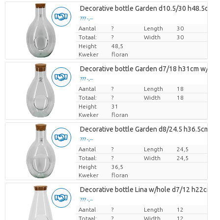
Decorative bottle Garden d10.5/30 h48.5cm w
??? -,--
Aantal
Prijs per stuk
?
Length
30
Totaal:
?
Width
30
Height
48,5
Kweker
floran
Decorative bottle Garden d7/18 h31cm w/cor
??? -,--
Aantal
Prijs per stuk
?
Length
18
Totaal:
?
Width
18
Height
31
Kweker
floran
Decorative bottle Garden d8/24.5 h36.5cm w/
??? -,--
Aantal
Prijs per stuk
?
Length
24,5
Totaal:
?
Width
24,5
Height
36,5
Kweker
floran
Decorative bottle Lina w/hole d7/12 h22cm w
??? -,--
Aantal
Prijs per stuk
?
Length
12
Totaal:
?
Width
12