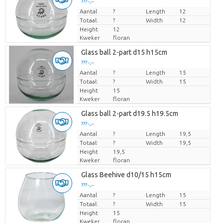
??? -,--
Aantal
Prijs per stuk
?
Length
12
Totaal:
?
Width
12
Height
12
Kweker
floran
Glass ball 2-part d15 h15cm
??? -,--
Aantal
Prijs per stuk
?
Length
15
Totaal:
?
Width
15
Height
15
Kweker
floran
Glass ball 2-part d19.5 h19.5cm
??? -,--
Aantal
Prijs per stuk
?
Length
19,5
Totaal:
?
Width
19,5
Height
19,5
Kweker
floran
Glass Beehive d10/15 h15cm
??? -,--
Aantal
Prijs per stuk
?
Length
15
Totaal:
?
Width
15
Height
15
Kweker
floran