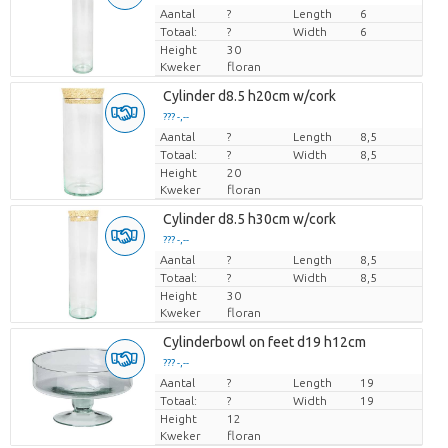
Aantal
Prijs per stuk
?
Length
6
Totaal:
?
Width
6
Height
30
Kweker
floran
Cylinder d8.5 h20cm w/cork
??? -,--
Aantal
Prijs per stuk
?
Length
8,5
Totaal:
?
Width
8,5
Height
20
Kweker
floran
Cylinder d8.5 h30cm w/cork
??? -,--
Aantal
Prijs per stuk
?
Length
8,5
Totaal:
?
Width
8,5
Height
30
Kweker
floran
Cylinderbowl on feet d19 h12cm
??? -,--
Aantal
Prijs per stuk
?
Length
19
Totaal:
?
Width
19
Height
12
Kweker
floran