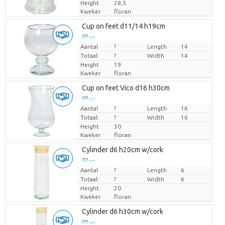
Height
28,5
Kweker
floran
Cup on feet d11/14 h19cm
??? -,--
Aantal
Prijs per stuk
?
Length
14
Totaal:
?
Width
14
Height
19
Kweker
floran
Cup on feet Vico d16 h30cm
??? -,--
Aantal
Prijs per stuk
?
Length
16
Totaal:
?
Width
16
Height
30
Kweker
floran
Cylinder d6 h20cm w/cork
??? -,--
Aantal
Prijs per stuk
?
Length
6
Totaal:
?
Width
6
Height
20
Kweker
floran
Cylinder d6 h30cm w/cork
??? -,--