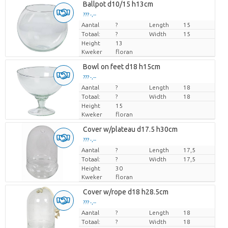
Ballpot d10/15 h13cm
??? -,--
Aantal
Prijs per stuk
?
Length
15
Totaal:
?
Width
15
Height
13
Kweker
floran
Bowl on feet d18 h15cm
??? -,--
Aantal
Prijs per stuk
?
Length
18
Totaal:
?
Width
18
Height
15
Kweker
floran
Cover w/plateau d17.5 h30cm
??? -,--
Aantal
Prijs per stuk
?
Length
17,5
Totaal:
?
Width
17,5
Height
30
Kweker
floran
Cover w/rope d18 h28.5cm
??? -,--
Aantal
Prijs per stuk
?
Length
18
Totaal:
?
Width
18