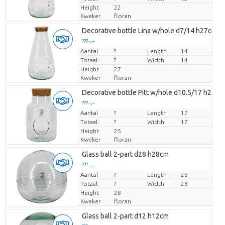
Height
22
Kweker
floran
Decorative bottle Lina w/hole d7/14 h27cm w
??? -,--
Aantal
Prijs per stuk
?
Length
14
Totaal:
?
Width
14
Height
27
Kweker
floran
Decorative bottle Pitt w/hole d10.5/17 h25cm 
??? -,--
Aantal
Prijs per stuk
?
Length
17
Totaal:
?
Width
17
Height
25
Kweker
floran
Glass ball 2-part d28 h28cm
??? -,--
Aantal
Prijs per stuk
?
Length
28
Totaal:
?
Width
28
Height
28
Kweker
floran
Glass ball 2-part d12 h12cm