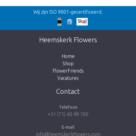
Terug
Wij zijn ISO 9001-gecertificeerd.
Te laat!
Dit artikel is helaas uitverkocht. Klik op de
Heemskerk Flowers
knop hieronder om terug te gaan naar de
shop.
Home
Shop
FlowerFriends
Vacatures
Breng me naar de shop
Contact
Telefoon
+31 (71) 40 98 100
E-mail
info@heemskerkflowers.com