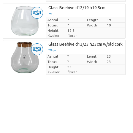
Glass Beehive d12/19 h19.5cm
??? -,--
Aantal
Prijs per stuk
?
Length
19
Totaal:
?
Width
19
Height
19,5
Kweker
floran
Glass Beehive d12/23 h23cm w/old cork
??? -,--
Aantal
Prijs per stuk
?
Length
23
Totaal:
?
Width
23
Height
23
Kweker
floran