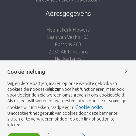
Adresgegevens
Heemskerk Flowers
Laan van Verhof 65
Postbus 203
2230 AE Rijnsburg
Netherlands
×
Volg ons:
Cookie melding
Wij, en derde partijen, maken op onze website gebruik van
cookies die noodzakelijk zijn voor het functioneren, maar ook
voor doeleinden die worden omschreven in ons cookiebeleid.
Als u meer wilt weten of uw toestemming voor alle of sommige
Cookie policy
cookies wilt intrekken, raadpleegt u
.
Heemskerk Flowers
Algemene voorwaarden
© 2026 -
U accepteert het gebruik van cookies door deze banner te
sluiten of te verwijderen of door op een link of button te
Privacybeleid
klikken.