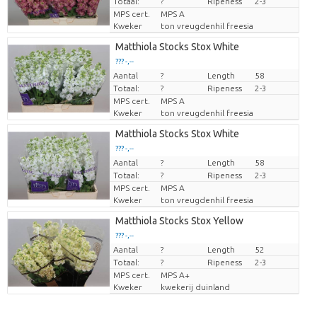
Totaal:
?
Ripeness
2-3
MPS cert.
MPS A
Kweker
ton vreugdenhil freesia
Matthiola Stocks Stox White
??? -,--
Aantal
Prijs per stuk
?
Length
58
Totaal:
?
Ripeness
2-3
MPS cert.
MPS A
Kweker
ton vreugdenhil freesia
Matthiola Stocks Stox White
??? -,--
Aantal
Prijs per stuk
?
Length
58
Totaal:
?
Ripeness
2-3
MPS cert.
MPS A
Kweker
ton vreugdenhil freesia
Matthiola Stocks Stox Yellow
??? -,--
Aantal
Prijs per stuk
?
Length
52
Totaal:
?
Ripeness
2-3
MPS cert.
MPS A+
Kweker
kwekerij duinland