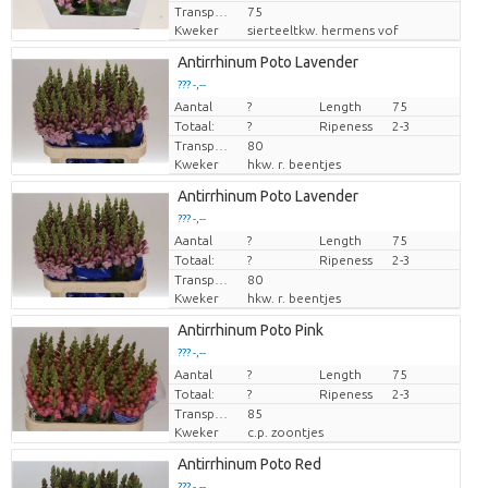
Transport height
75
Kweker
sierteeltkw. hermens vof
Antirrhinum Poto Lavender
??? -,--
Aantal
Prijs per stuk
?
Length
75
Totaal:
?
Ripeness
2-3
Transport height
80
Kweker
hkw. r. beentjes
Antirrhinum Poto Lavender
??? -,--
Aantal
Prijs per stuk
?
Length
75
Totaal:
?
Ripeness
2-3
Transport height
80
Kweker
hkw. r. beentjes
Antirrhinum Poto Pink
??? -,--
Aantal
Prijs per stuk
?
Length
75
Totaal:
?
Ripeness
2-3
Transport height
85
Kweker
c.p. zoontjes
Antirrhinum Poto Red
??? -,--