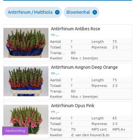
Antirrhinum / Matthiola
Bloemenhal
Antirrhinum Antibes Rose
??? -,--
Aantal
Prijs per stuk
?
Length
75
Totaal:
?
Ripeness
2-3
Transport height
80
Kweker
hkw. r. beentjes
Antirrhinum Avignon Deep Orange
??? -,--
Aantal
Prijs per stuk
?
Length
75
Totaal:
?
Ripeness
2-3
Transport height
80
Kweker
hkw. r. beentjes
Antirrhinum Opus Pink
??? -,--
Aantal
?
Length
65
Prijs per stuk
Totaal:
?
Ripeness
2-3
Transport height
70
MPS cert.
MPS A+
Aanbieding
Kweker
d. van den heuvel & zn.