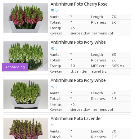
Antirrhinum Poto Cherry Rose
??? -,--
Aantal
Prijs per stuk
?
Length
70
Totaal:
?
Ripeness
2-3
Transport height
75
Kweker
sierteeltkw. hermens vof
Antirrhinum Poto Ivory White
??? -,--
Aantal
?
Length
65
Prijs per stuk
Totaal:
?
Ripeness
2-3
Transport height
70
MPS cert.
MPS A+
Aanbieding
Kweker
d. van den heuvel & zn.
Antirrhinum Poto Ivory White
??? -,--
Aantal
Prijs per stuk
?
Length
70
Totaal:
?
Ripeness
2-3
Transport height
75
Kweker
sierteeltkw. hermens vof
Antirrhinum Poto Lavender
??? -,--
Aantal
Prijs per stuk
?
Length
70
Totaal:
?
Ripeness
2-3