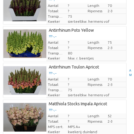
Aantal
Prijs per stuk
?
Length
70
Totaal:
?
Ripeness
2-3
Transport height
75
Kweker
sierteeltkw. hermens vof
Antirrhinum Poto Yellow
??? -,--
Aantal
Prijs per stuk
?
Length
75
Totaal:
?
Ripeness
2-3
Transport height
80
Kweker
hkw. r. beentjes
Antirrhinum Toulon Apricot
A
??? -,--
M
Aantal
Prijs per stuk
?
Length
70
Totaal:
?
Ripeness
2-3
Transport height
75
Kweker
sierteeltkw. hermens vof
Matthiola Stocks Impala Apricot
??? -,--
Aantal
Prijs per stuk
?
Length
52
Totaal:
?
Ripeness
2-3
MPS cert.
MPS A+
Kweker
kwekerij duinland