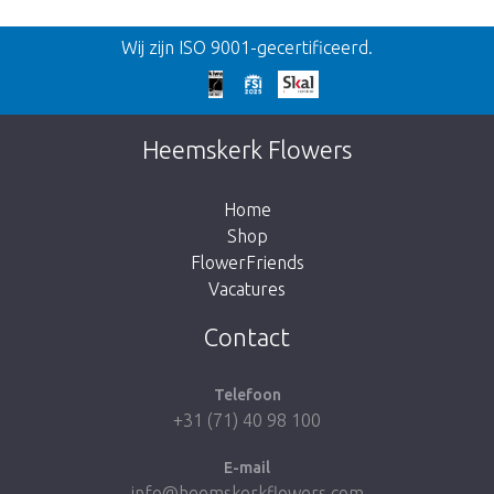
Terug
Wij zijn ISO 9001-gecertificeerd.
Te laat!
Dit artikel is helaas uitverkocht. Klik op de
Heemskerk Flowers
knop hieronder om terug te gaan naar de
shop.
Home
Shop
FlowerFriends
Vacatures
Breng me naar de shop
Contact
Telefoon
+31 (71) 40 98 100
E-mail
info@heemskerkflowers.com