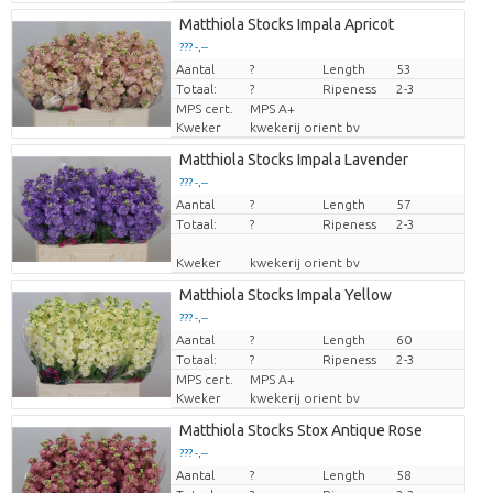
Matthiola Stocks Impala Apricot
??? -,--
Aantal
Prijs per stuk
?
Length
53
Totaal:
?
Ripeness
2-3
MPS cert.
MPS A+
Kweker
kwekerij orient bv
Matthiola Stocks Impala Lavender
??? -,--
Aantal
Prijs per stuk
?
Length
57
Totaal:
?
Ripeness
2-3
Kweker
kwekerij orient bv
Matthiola Stocks Impala Yellow
??? -,--
Aantal
Prijs per stuk
?
Length
60
Totaal:
?
Ripeness
2-3
MPS cert.
MPS A+
Kweker
kwekerij orient bv
Matthiola Stocks Stox Antique Rose
??? -,--
Aantal
Prijs per stuk
?
Length
58