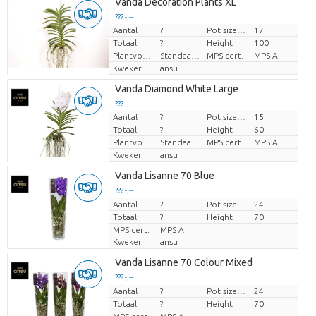
Vanda Decoration Plants XL
??? -,--
Aantal
?
Pot size (cm)
17
Prijs per stuk
Totaal:
?
Height
100
Plantvorm
Standaard
MPS cert.
MPS A
Kweker
ansu
Vanda Diamond White Large
??? -,--
Aantal
?
Pot size (cm)
15
Prijs per stuk
Totaal:
?
Height
60
Plantvorm
Standaard
MPS cert.
MPS A
Kweker
ansu
Vanda Lisanne 70 Blue
??? -,--
Aantal
Prijs per stuk
?
Pot size (cm)
24
Totaal:
?
Height
70
MPS cert.
MPS A
Kweker
ansu
Vanda Lisanne 70 Colour Mixed
??? -,--
Aantal
Prijs per stuk
?
Pot size (cm)
24
Totaal:
?
Height
70