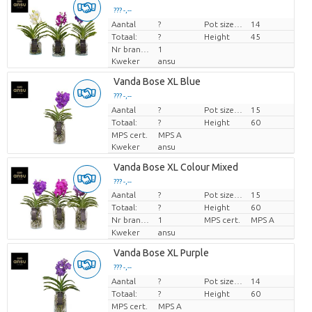
??? -,--
Aantal
Prijs per stuk
?
Pot size (cm)
14
Totaal:
?
Height
45
Nr branches
1
Kweker
ansu
Vanda Bose XL Blue
??? -,--
Aantal
Prijs per stuk
?
Pot size (cm)
15
Totaal:
?
Height
60
MPS cert.
MPS A
Kweker
ansu
Vanda Bose XL Colour Mixed
??? -,--
Aantal
?
Pot size (cm)
15
Prijs per stuk
Totaal:
?
Height
60
Nr branches
1
MPS cert.
MPS A
Kweker
ansu
Vanda Bose XL Purple
??? -,--
Aantal
Prijs per stuk
?
Pot size (cm)
14
Totaal:
?
Height
60
MPS cert.
MPS A