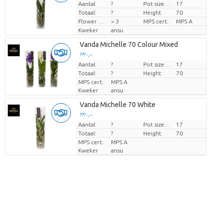
Aantal
?
Pot size (cm)
17
Prijs per stuk
Totaal:
?
Height
70
Flower diamrt
> 3
MPS cert.
MPS A
Kweker
ansu
Vanda Michelle 70 Colour Mixed
??? -,--
Aantal
Prijs per stuk
?
Pot size (cm)
17
Totaal:
?
Height
70
MPS cert.
MPS A
Kweker
ansu
Vanda Michelle 70 White
??? -,--
Aantal
Prijs per stuk
?
Pot size (cm)
17
Totaal:
?
Height
70
MPS cert.
MPS A
Kweker
ansu