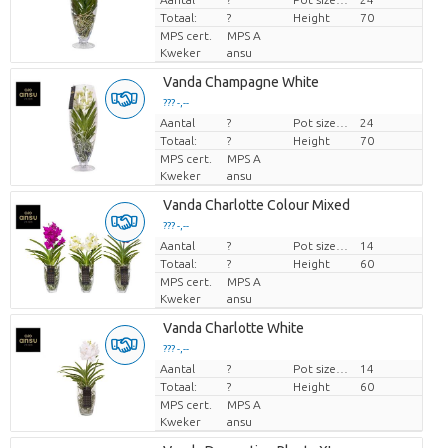
Totaal:
?
Height
70
MPS cert.
MPS A
Kweker
ansu
Vanda Champagne White
??? -,--
Aantal
Prijs per stuk
?
Pot size (cm)
24
Totaal:
?
Height
70
MPS cert.
MPS A
Kweker
ansu
Vanda Charlotte Colour Mixed
??? -,--
Aantal
Prijs per stuk
?
Pot size (cm)
14
Totaal:
?
Height
60
MPS cert.
MPS A
Kweker
ansu
Vanda Charlotte White
??? -,--
Aantal
Prijs per stuk
?
Pot size (cm)
14
Totaal:
?
Height
60
MPS cert.
MPS A
Kweker
ansu