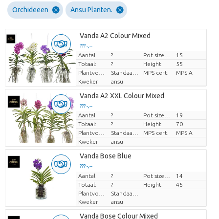
Orchideeen
Ansu Planten.
Vanda A2 Colour Mixed
??? -,--
Aantal
?
Pot size (cm)
15
Prijs per stuk
Totaal:
?
Height
55
Plantvorm
Standaard
MPS cert.
MPS A
Kweker
ansu
Vanda A2 XXL Colour Mixed
??? -,--
Aantal
?
Pot size (cm)
19
Prijs per stuk
Totaal:
?
Height
70
Plantvorm
Standaard
MPS cert.
MPS A
Kweker
ansu
Vanda Bose Blue
??? -,--
Aantal
Prijs per stuk
?
Pot size (cm)
14
Totaal:
?
Height
45
Plantvorm
Standaard
Kweker
ansu
Vanda Bose Colour Mixed