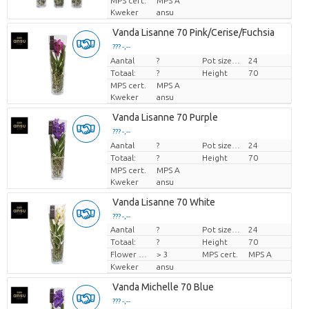
MPS cert.
MPS A
Kweker
ansu
Vanda Lisanne 70 Pink/Cerise/Fuchsia
??? -,--
Aantal
Prijs per stuk
?
Pot size (cm)
24
Totaal:
?
Height
70
MPS cert.
MPS A
Kweker
ansu
Vanda Lisanne 70 Purple
??? -,--
Aantal
Prijs per stuk
?
Pot size (cm)
24
Totaal:
?
Height
70
MPS cert.
MPS A
Kweker
ansu
Vanda Lisanne 70 White
??? -,--
Aantal
?
Pot size (cm)
24
Prijs per stuk
Totaal:
?
Height
70
Flower diamrt
> 3
MPS cert.
MPS A
Kweker
ansu
Vanda Michelle 70 Blue
??? -,--