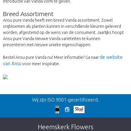
introductie van Vanda vorm te geven.
Breed Assortiment
Ansu pure Vanda heeft een breed Vanda assortiment. Zowel
snijbloemen als planten kunnen in verschillende kleuren geleverd
worden, afgestemd op de wens van de consument. Jaarlijks hoopt
Ansu pure Vanda nieuwe Vanda variëteiten te kunnen
presenteren met nieuwe unieke eigenschappen.
de website
Bestel Ansu pure Vanda nu! Meer informatie? Ga naar
van Ansu
voor meer inspiratie.
Terug
Wij zijn ISO 9001-gecertificeerd.
Te laat!
Dit artikel is helaas uitverkocht. Klik op de
Heemskerk Flowers
knop hieronder om terug te gaan naar de