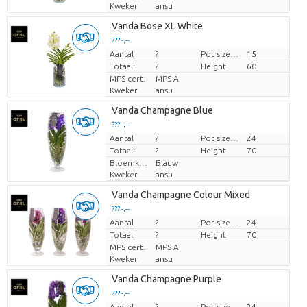
Kweker
ansu
Vanda Bose XL White
??? -,--
Aantal
Prijs per stuk
?
Pot size (cm)
15
Totaal:
?
Height
60
MPS cert.
MPS A
Kweker
ansu
Vanda Champagne Blue
??? -,--
Aantal
Prijs per stuk
?
Pot size (cm)
24
Totaal:
?
Height
70
Bloemkleur
Blauw
Kweker
ansu
Vanda Champagne Colour Mixed
??? -,--
Aantal
Prijs per stuk
?
Pot size (cm)
24
Totaal:
?
Height
70
MPS cert.
MPS A
Kweker
ansu
Vanda Champagne Purple
??? -,--
Aantal
Prijs per stuk
?
Pot size (cm)
24