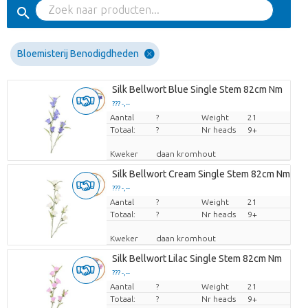
Bloemisterij Benodigdheden
Silk Bellwort Blue Single Stem 82cm Nm
??? -,--
Aantal
Prijs per stuk
?
Weight
21
Totaal:
?
Nr heads
9+
Kweker
daan kromhout
Silk Bellwort Cream Single Stem 82cm Nm
??? -,--
Aantal
Prijs per stuk
?
Weight
21
Totaal:
?
Nr heads
9+
Kweker
daan kromhout
Silk Bellwort Lilac Single Stem 82cm Nm
??? -,--
Aantal
Prijs per stuk
?
Weight
21
Totaal:
?
Nr heads
9+