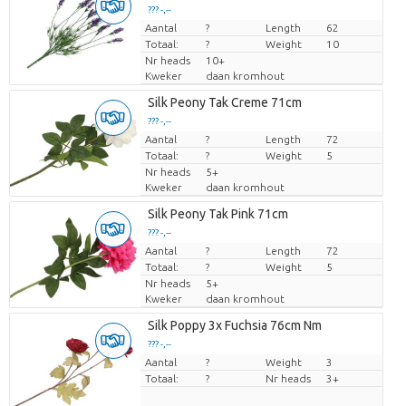
??? -,--
Aantal
Prijs per stuk
?
Length
62
Totaal:
?
Weight
10
Nr heads
10+
Kweker
daan kromhout
Silk Peony Tak Creme 71cm
??? -,--
Aantal
Prijs per stuk
?
Length
72
Totaal:
?
Weight
5
Nr heads
5+
Kweker
daan kromhout
Silk Peony Tak Pink 71cm
??? -,--
Aantal
Prijs per stuk
?
Length
72
Totaal:
?
Weight
5
Nr heads
5+
Kweker
daan kromhout
Silk Poppy 3x Fuchsia 76cm Nm
??? -,--
Aantal
Prijs per stuk
?
Weight
3
Totaal:
?
Nr heads
3+