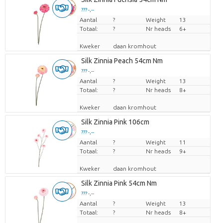
??? -,--
Aantal
Prijs per stuk
?
Weight
13
Totaal:
?
Nr heads
6+
Kweker
daan kromhout
Silk Zinnia Peach 54cm Nm
??? -,--
Aantal
Prijs per stuk
?
Weight
13
Totaal:
?
Nr heads
8+
Kweker
daan kromhout
Silk Zinnia Pink 106cm
??? -,--
Aantal
Prijs per stuk
?
Weight
11
Totaal:
?
Nr heads
9+
Kweker
daan kromhout
Silk Zinnia Pink 54cm Nm
??? -,--
Aantal
Prijs per stuk
?
Weight
13
Totaal:
?
Nr heads
8+