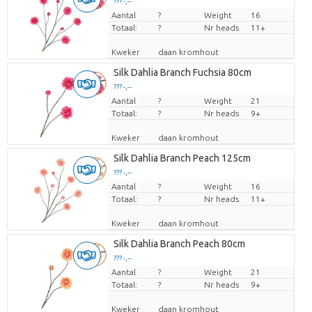
??? -,--
Aantal
Prijs per stuk
?
Weight
16
Totaal:
?
Nr heads
11+
Kweker
daan kromhout
Silk Dahlia Branch Fuchsia 80cm
??? -,--
Aantal
Prijs per stuk
?
Weight
21
Totaal:
?
Nr heads
9+
Kweker
daan kromhout
Silk Dahlia Branch Peach 125cm
??? -,--
Aantal
Prijs per stuk
?
Weight
16
Totaal:
?
Nr heads
11+
Kweker
daan kromhout
Silk Dahlia Branch Peach 80cm
??? -,--
Aantal
Prijs per stuk
?
Weight
21
Totaal:
?
Nr heads
9+
Kweker
daan kromhout