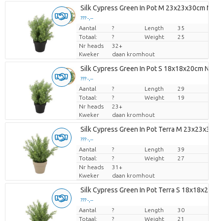
Silk Cypress Green In Pot M 23x23x30cm Nm
??? -,--
Aantal
Prijs per stuk
?
Length
35
Totaal:
?
Weight
25
Nr heads
32+
Kweker
daan kromhout
Silk Cypress Green In Pot S 18x18x20cm Nm
??? -,--
Aantal
Prijs per stuk
?
Length
29
Totaal:
?
Weight
19
Nr heads
23+
Kweker
daan kromhout
Silk Cypress Green In Pot Terra M 23x23x31
??? -,--
Aantal
Prijs per stuk
?
Length
39
Totaal:
?
Weight
27
Nr heads
31+
Kweker
daan kromhout
Silk Cypress Green In Pot Terra S 18x18x21c
??? -,--
Aantal
Prijs per stuk
?
Length
30
Totaal:
?
Weight
21