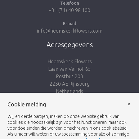
Telefoon
+31 (71) 40 98 100
E-mail
info@heemskerkflowers.com
Adresgegevens
Heemskerk Flowers
Laan van Verhof 65
Postbus 203
2230 AE Rijnsburg
Netherlands
×
Volg ons:
Cookie melding
Wij, en derde partijen, maken op onze website gebruik van
cookies die noodzakelijk zijn voor het functioneren, maar ook
voor doeleinden die worden omschreven in ons cookiebeleid.
Als u meer wilt weten of uw toestemming voor alle of sommige