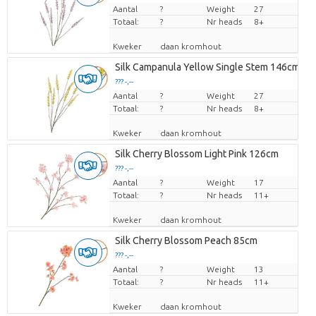
Aantal
Prijs per stuk
?
Weight
27
Totaal:
?
Nr heads
8+
Kweker
daan kromhout
Silk Campanula Yellow Single Stem 146cm Nm
??? -,--
Aantal
Prijs per stuk
?
Weight
27
Totaal:
?
Nr heads
8+
Kweker
daan kromhout
Silk Cherry Blossom Light Pink 126cm
??? -,--
Aantal
Prijs per stuk
?
Weight
17
Totaal:
?
Nr heads
11+
Kweker
daan kromhout
Silk Cherry Blossom Peach 85cm
??? -,--
Aantal
Prijs per stuk
?
Weight
13
Totaal:
?
Nr heads
11+
Kweker
daan kromhout