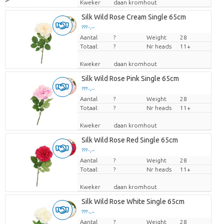
Kweker
daan kromhout
Silk Wild Rose Cream Single 65cm
??? -,--
Aantal
Prijs per stuk
?
Weight
28
Totaal:
?
Nr heads
11+
Kweker
daan kromhout
Silk Wild Rose Pink Single 65cm
??? -,--
Aantal
Prijs per stuk
?
Weight
28
Totaal:
?
Nr heads
11+
Kweker
daan kromhout
Silk Wild Rose Red Single 65cm
??? -,--
Aantal
Prijs per stuk
?
Weight
28
Totaal:
?
Nr heads
11+
Kweker
daan kromhout
Silk Wild Rose White Single 65cm
??? -,--
Aantal
Prijs per stuk
?
Weight
28