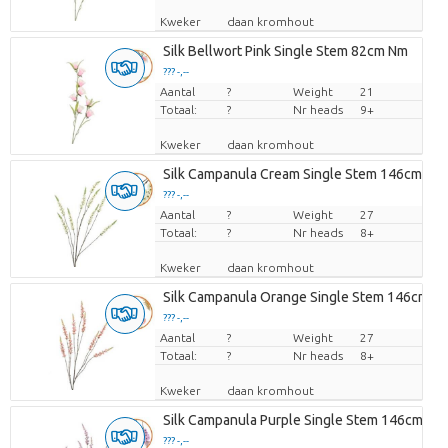
Kweker
daan kromhout
Silk Bellwort Pink Single Stem 82cm Nm
??? -,--
Aantal
Prijs per stuk
?
Weight
21
Totaal:
?
Nr heads
9+
Kweker
daan kromhout
Silk Campanula Cream Single Stem 146cm Nm
??? -,--
Aantal
Prijs per stuk
?
Weight
27
Totaal:
?
Nr heads
8+
Kweker
daan kromhout
Silk Campanula Orange Single Stem 146cm N
??? -,--
Aantal
Prijs per stuk
?
Weight
27
Totaal:
?
Nr heads
8+
Kweker
daan kromhout
Silk Campanula Purple Single Stem 146cm Nm
??? -,--