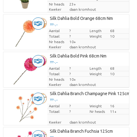
Nr heads
23+
Kweker
daan kromhout
Silk Dahlia Bold Orange 68cm Nm
??? -,--
Aantal
Prijs per stuk
?
Length
68
Totaal:
?
Weight
10
Nr heads
10+
Kweker
daan kromhout
Silk Dahlia Bold Pink 68cm Nm
??? -,--
Aantal
Prijs per stuk
?
Length
68
Totaal:
?
Weight
10
Nr heads
10+
Kweker
daan kromhout
Silk Dahlia Branch Champagne Pink 125cm Nm
??? -,--
Aantal
Prijs per stuk
?
Weight
16
Totaal:
?
Nr heads
11+
Kweker
daan kromhout
Silk Dahlia Branch Fuchsia 125cm