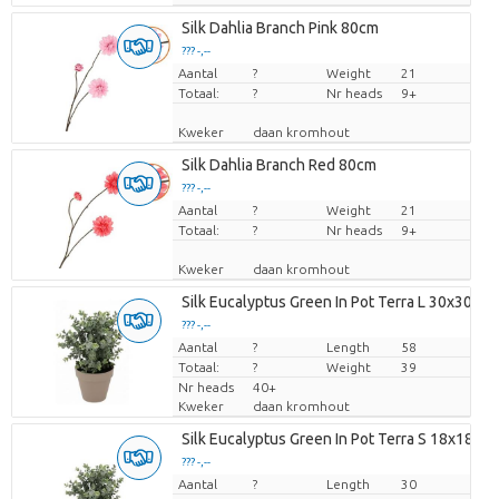
Silk Dahlia Branch Pink 80cm
??? -,--
Aantal
Prijs per stuk
?
Weight
21
Totaal:
?
Nr heads
9+
Kweker
daan kromhout
Silk Dahlia Branch Red 80cm
??? -,--
Aantal
Prijs per stuk
?
Weight
21
Totaal:
?
Nr heads
9+
Kweker
daan kromhout
Silk Eucalyptus Green In Pot Terra L 30x30x4
??? -,--
Aantal
Prijs per stuk
?
Length
58
Totaal:
?
Weight
39
Nr heads
40+
Kweker
daan kromhout
Silk Eucalyptus Green In Pot Terra S 18x18x1
??? -,--
Aantal
Prijs per stuk
?
Length
30