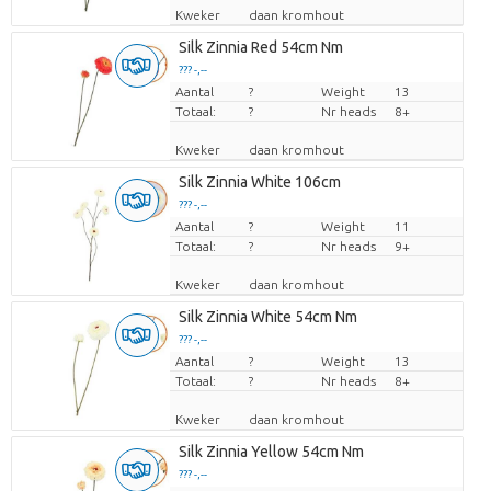
Kweker
daan kromhout
Silk Zinnia Red 54cm Nm
??? -,--
Aantal
Prijs per stuk
?
Weight
13
Totaal:
?
Nr heads
8+
Kweker
daan kromhout
Silk Zinnia White 106cm
??? -,--
Aantal
Prijs per stuk
?
Weight
11
Totaal:
?
Nr heads
9+
Kweker
daan kromhout
Silk Zinnia White 54cm Nm
??? -,--
Aantal
Prijs per stuk
?
Weight
13
Totaal:
?
Nr heads
8+
Kweker
daan kromhout
Silk Zinnia Yellow 54cm Nm
??? -,--