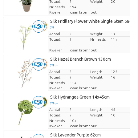
Totaal:
?
Weight
20
Nr heads
19+
Kweker
daan kromhout
Silk Fritillary Flower White Single Stem 58cm
??? -,--
Aantal
Prijs per stuk
?
Weight
13
Totaal:
?
Nr heads
11+
Kweker
daan kromhout
Silk Hazel Branch Brown 130cm
??? -,--
Aantal
Prijs per stuk
?
Length
125
Totaal:
?
Weight
16
Nr heads
11+
Kweker
daan kromhout
Silk Hydrangea Green 14x45cm
??? -,--
Aantal
Prijs per stuk
?
Length
45
Totaal:
?
Weight
10
Nr heads
10+
Kweker
daan kromhout
Silk Lavender Purple 62cm