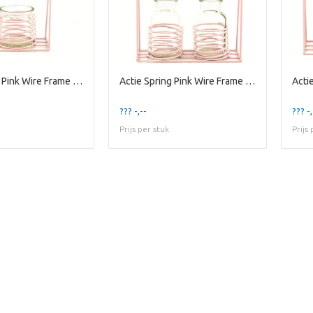
Actie Spring Pink Wire Frame w/ 1 Round Glass
Actie Spring Pink Wire Frame w/ 2 1r Bottles
??? -,--
??? -,
Prijs per stuk
Prijs
Te laat!
erkocht. Klik op de knop hieronder om 