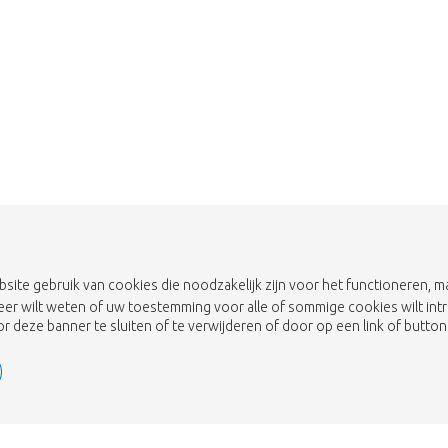
Breng me naar de shop
bsite gebruik van cookies die noodzakelijk zijn voor het functioneren,
eer wilt weten of uw toestemming voor alle of sommige cookies wilt int
 deze banner te sluiten of te verwijderen of door op een link of button 