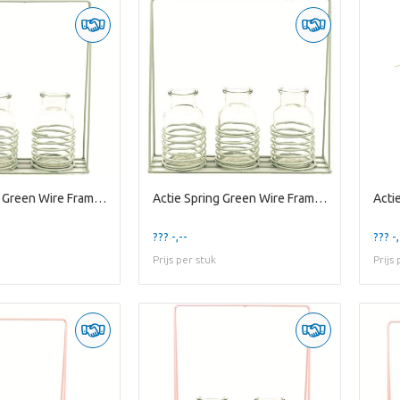
Actie Spring Green Wire Frame w/ 2 1r Bottles
Actie Spring Green Wire Frame w/ 3 1r Bottles
??? -,--
??? -,
Prijs per stuk
Prijs