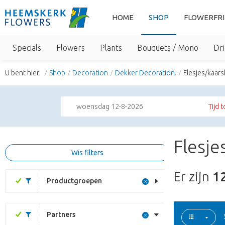
HOME
SHOP
FLOWERFR
Specials
Flowers
Plants
Bouquets / Mono
Dri
U bent hier:
Shop
Decoration
Dekker Decoration.
Flesjes/kaar
woensdag 12-8-2026
Tijd 
Flesje
Wis filters
Er zijn
1
Productgroepen
Partners