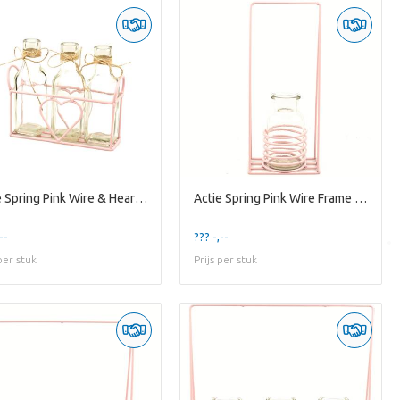
Actie Spring Pink Wire & Heart w/ 3 Bottles
Actie Spring Pink Wire Frame w/ 1 1r Bottle
--
??? -,--
 per stuk
Prijs per stuk