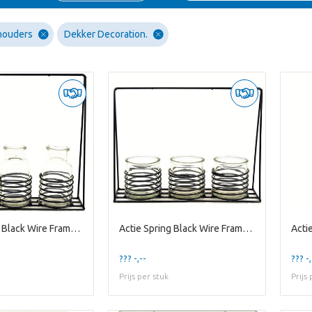
shouders
Dekker Decoration.
Actie Spring Black Wire Frame w/ 3 1r Bottles
Actie Spring Black Wire Frame w/ 3 Round Glasses
??? -,--
??? -,
Prijs per stuk
Prijs