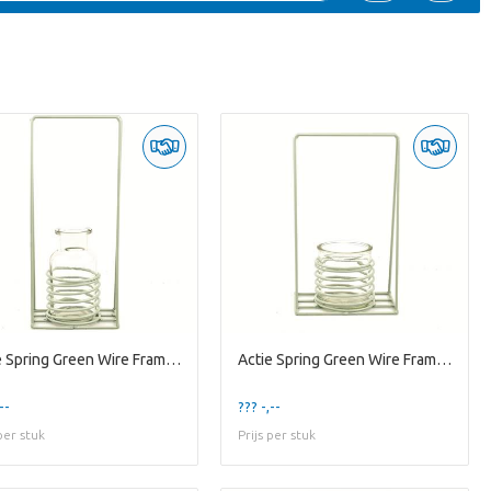
Actie Spring Green Wire Frame w/ 1 1r Bottle
Actie Spring Green Wire Frame w/ 1 Round Glass
--
??? -,--
 per stuk
Prijs per stuk