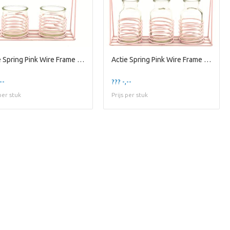
Actie Spring Pink Wire Frame w/ 2 Round Glasses
Actie Spring Pink Wire Frame w/ 3 1r Bottles
--
??? -,--
 per stuk
Prijs per stuk
terug te gaan naar de shop.