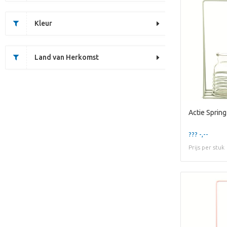
Kleur
Land van Herkomst
??? -,--
Prijs per stuk