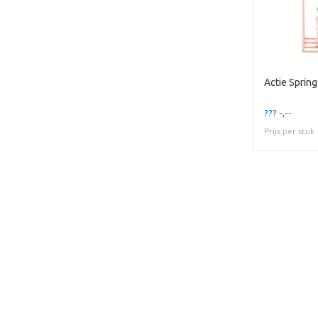
??? -,--
Prijs per stuk
Dit artikel is helaas uitv