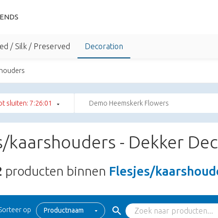
IENDS
ed / Silk / Preserved
Decoration
shouders
tot sluiten: 7:26:00
Demo Heemskerk Flowers
s/kaarshouders - Dekker Dec
2
producten binnen
Flesjes/kaarshoud
Sorteer op
Productnaam