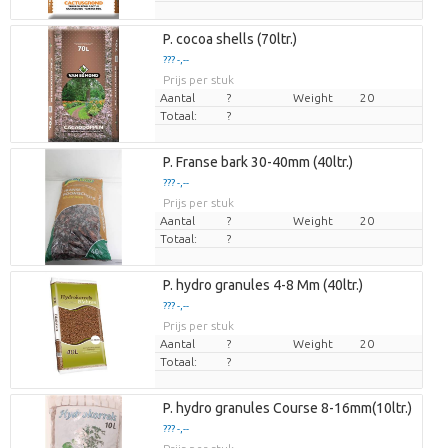
P. cocoa shells (70ltr.)
??? -,--
Prijs per stuk
Aantal
?
Weight
20
Totaal:
?
P. Franse bark 30-40mm (40ltr.)
??? -,--
Prijs per stuk
Aantal
?
Weight
20
Totaal:
?
P. hydro granules 4-8 Mm (40ltr.)
??? -,--
Prijs per stuk
Aantal
?
Weight
20
Totaal:
?
P. hydro granules Course 8-16mm(10ltr.)
??? -,--