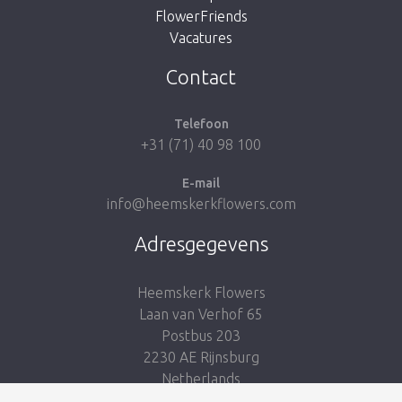
FlowerFriends
Vacatures
Breng me naar de shop
Contact
Telefoon
+31 (71) 40 98 100
E-mail
info@heemskerkflowers.com
Adresgegevens
Heemskerk Flowers
Laan van Verhof 65
Postbus 203
2230 AE Rijnsburg
Netherlands