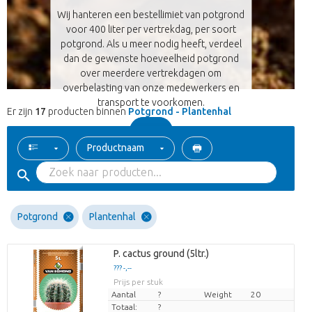
Wij hanteren een bestellimiet van potgrond
voor 400 liter per vertrekdag, per soort
potgrond. Als u meer nodig heeft, verdeel
dan de gewenste hoeveelheid potgrond
over meerdere vertrekdagen om
overbelasting van onze medewerkers en
transport te voorkomen.
Er zijn
17
producten binnen
Potgrond - Plantenhal
Productnaam
Potgrond
Plantenhal
P. cactus ground (5ltr.)
??? -,--
Prijs per stuk
Aantal
?
Weight
20
Totaal:
?