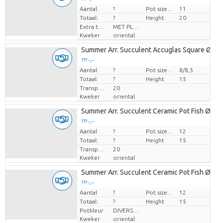
Aantal
Prijs per stuk
?
Pot size (cm)
11
Totaal:
?
Height
20
Extra toevoegingen
MET PLANTEN PASPOORT
Kweker
oriental
Summer Arr. Succulent Accuglas Square Ø08
??? -,--
Aantal
Prijs per stuk
?
Pot size (cm)
8/8,5
Totaal:
?
Height
15
Transport height
20
Kweker
oriental
Summer Arr. Succulent Ceramic Pot Fish Ø12
??? -,--
Aantal
Prijs per stuk
?
Pot size (cm)
12
Totaal:
?
Height
15
Transport height
20
Kweker
oriental
Summer Arr. Succulent Ceramic Pot Fish Ø12
??? -,--
Aantal
Prijs per stuk
?
Pot size (cm)
12
Totaal:
?
Height
15
Potkleur
DIVERSE KLEUREN
Kweker
oriental