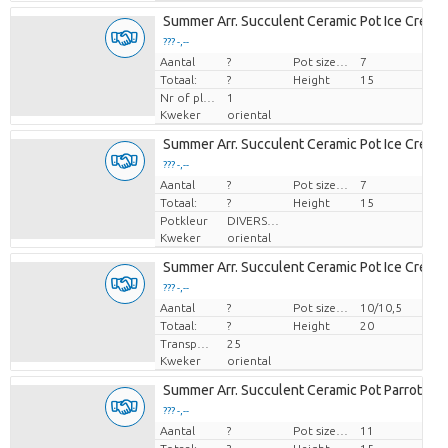
Summer Arr. Succulent Ceramic Pot Ice Crea
??? -,--
Aantal
Prijs per stuk
?
Pot size (cm)
7
Totaal:
?
Height
15
Nr of plants/pot
1
Kweker
oriental
Summer Arr. Succulent Ceramic Pot Ice Crea
??? -,--
Aantal
Prijs per stuk
?
Pot size (cm)
7
Totaal:
?
Height
15
Potkleur
DIVERSE KLEUREN
Kweker
oriental
Summer Arr. Succulent Ceramic Pot Ice Crea
??? -,--
Aantal
Prijs per stuk
?
Pot size (cm)
10/10,5
Totaal:
?
Height
20
Transport height
25
Kweker
oriental
Summer Arr. Succulent Ceramic Pot Parrot Ø
??? -,--
Aantal
Prijs per stuk
?
Pot size (cm)
11