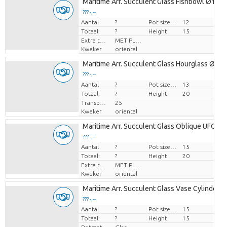
Maritime Arr. Succulent Glass Fishbowl Ø12c
??? -,--
Aantal
Prijs per stuk
?
Pot size (cm)
12
Totaal:
?
Height
15
Extra toevoegingen
MET PLANTEN PASPOORT
Kweker
oriental
Maritime Arr. Succulent Glass Hourglass Ø13
??? -,--
Aantal
Prijs per stuk
?
Pot size (cm)
13
Totaal:
?
Height
20
Transport height
25
Kweker
oriental
Maritime Arr. Succulent Glass Oblique UFO V
??? -,--
Aantal
Prijs per stuk
?
Pot size (cm)
15
Totaal:
?
Height
20
Extra toevoegingen
MET PLANTEN PASPOORT
Kweker
oriental
Maritime Arr. Succulent Glass Vase Cylinder
??? -,--
Aantal
Prijs per stuk
?
Pot size (cm)
15
Totaal:
?
Height
15