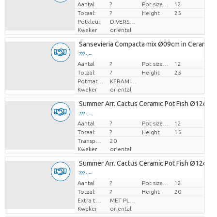
Aantal
Prijs per stuk
?
Pot size (cm)
12
Totaal:
?
Height
25
Potkleur
DIVERSE KLEUREN
Kweker
oriental
Sansevieria Compacta mix Ø09cm in Ceramic 
??? -,--
Aantal
Prijs per stuk
?
Pot size (cm)
12
Totaal:
?
Height
25
Potmateriaal
KERAMIEK
Kweker
oriental
Summer Arr. Cactus Ceramic Pot Fish Ø12cm 
??? -,--
Aantal
Prijs per stuk
?
Pot size (cm)
12
Totaal:
?
Height
15
Transport height
20
Kweker
oriental
Summer Arr. Cactus Ceramic Pot Fish Ø12cm 
??? -,--
Aantal
Prijs per stuk
?
Pot size (cm)
12
Totaal:
?
Height
20
Extra toevoegingen
MET PLANTEN PASPOORT
Kweker
oriental