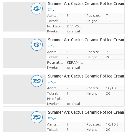
Summer Arr. Cactus Ceramic Pot Ice Cream Ø
??? -,--
Aantal
Prijs per stuk
?
Pot size (cm)
7
Totaal:
?
Height
15
Potkleur
DIVERSE KLEUREN
Kweker
oriental
Summer Arr. Cactus Ceramic Pot Ice Cream Ø
??? -,--
Aantal
Prijs per stuk
?
Pot size (cm)
7
Totaal:
?
Height
20
Potmateriaal
KERAMIEK
Kweker
oriental
Summer Arr. Cactus Ceramic Pot Ice Cream Ø
??? -,--
Aantal
Prijs per stuk
?
Pot size (cm)
10/10,5
Totaal:
?
Height
20
Nr of plants/pot
1
Kweker
oriental
Summer Arr. Cactus Ceramic Pot Ice Cream Ø
??? -,--
Aantal
Prijs per stuk
?
Pot size (cm)
10/10,5
Totaal:
?
Height
20