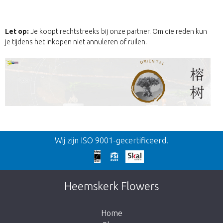
Let op:
Je koopt rechtstreeks bij onze partner. Om die reden kun
je tijdens het inkopen niet annuleren of ruilen.
Terug
Wij zijn ISO 9001-gecertificeerd.
Te laat!
Dit artikel is helaas uitverkocht. Klik op de
Heemskerk Flowers
knop hieronder om terug te gaan naar de
shop.
Home