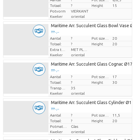
Totaal:
?
Height
15
Potvorm
VIERKANT
Kweker
oriental
Maritime Arr. Succulent Glass Bowl Vase Ø2
??? -,--
Aantal
Prijs per stuk
?
Pot size (cm)
20
Totaal:
?
Height
20
Extra toevoegingen
MET PLANTEN PASPOORT
Kweker
oriental
Maritime Arr. Succulent Glass Cognac Ø17cm
??? -,--
Aantal
Prijs per stuk
?
Pot size (cm)
17
Totaal:
?
Height
30
Transport height
35
Kweker
oriental
Maritime Arr. Succulent Glass Cylinder Ø11,5
??? -,--
Aantal
Prijs per stuk
?
Pot size (cm)
11,5
Totaal:
?
Height
20
Potmateriaal
Glas
Kweker
oriental