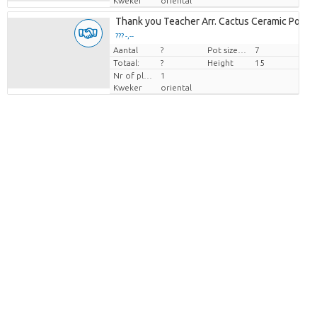
Kweker
oriental
Thank you Teacher Arr. Cactus Ceramic Pot B
??? -,--
Aantal
Prijs per stuk
?
Pot size (cm)
7
Totaal:
?
Height
15
Nr of plants/pot
1
Kweker
oriental