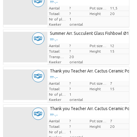
??? -,--
Aantal
Prijs per stuk
?
Pot size (cm)
11,5
Totaal:
?
Height
20
Nr of plants/pot
1
Kweker
oriental
Summer Arr. Succulent Glass Fishbowl Ø12cm
??? -,--
Aantal
Prijs per stuk
?
Pot size (cm)
12
Totaal:
?
Height
15
Transport height
20
Kweker
oriental
Thank you Teacher Arr. Cactus Ceramic Pot 
??? -,--
Aantal
Prijs per stuk
?
Pot size (cm)
7
Totaal:
?
Height
15
Nr of plants/pot
1
Kweker
oriental
Thank you Teacher Arr. Cactus Ceramic Pot 
??? -,--
Aantal
Prijs per stuk
?
Pot size (cm)
7
Totaal:
?
Height
20
Nr of plants/pot
1