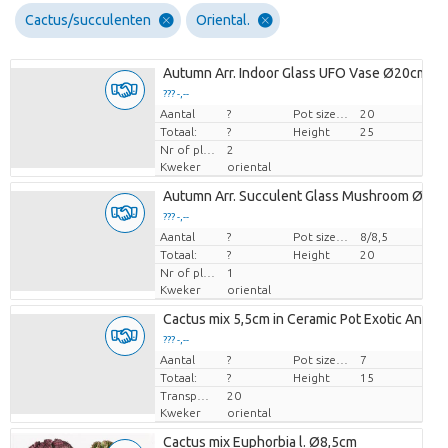
Cactus/succulenten
Oriental.
Autumn Arr. Indoor Glass UFO Vase Ø20cm 2
??? -,--
Aantal
Prijs per stuk
?
Pot size (cm)
20
Totaal:
?
Height
25
Nr of plants/pot
2
Kweker
oriental
Autumn Arr. Succulent Glass Mushroom Ø08
??? -,--
Aantal
Prijs per stuk
?
Pot size (cm)
8/8,5
Totaal:
?
Height
20
Nr of plants/pot
1
Kweker
oriental
Cactus mix 5,5cm in Ceramic Pot Exotic Anima
??? -,--
Aantal
Prijs per stuk
?
Pot size (cm)
7
Totaal:
?
Height
15
Transport height
20
Kweker
oriental
Cactus mix Euphorbia l. Ø8,5cm