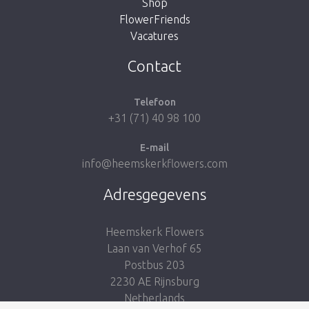
Shop
FlowerFriends
Vacatures
Breng me naar de shop
Contact
Telefoon
+31 (71) 40 98 100
E-mail
info@heemskerkflowers.com
Adresgegevens
Heemskerk Flowers
Laan van Verhof 65
Postbus 203
2230 AE Rijnsburg
Netherlands