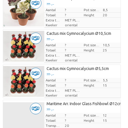
??? -,--
Aantal
Prijs per stuk
?
Pot size (cm)
8,5
Totaal:
?
Height
20
Extra toevoegingen
MET PLANTEN PASPOORT
Kweker
oriental
Cactus mix Gymnocalycium Ø10,5cm
??? -,--
Aantal
Prijs per stuk
?
Pot size (cm)
10,5
Totaal:
?
Height
25
Extra toevoegingen
MET PLANTEN PASPOORT
Kweker
oriental
Cactus mix Gymnocalycium Ø5,5cm
??? -,--
Aantal
Prijs per stuk
?
Pot size (cm)
5,5
Totaal:
?
Height
15
Extra toevoegingen
MET PLANTEN PASPOORT
Kweker
oriental
Maritime Arr. Indoor Glass Fishbowl Ø12cm 1
??? -,--
Aantal
Prijs per stuk
?
Pot size (cm)
12
Totaal:
?
Height
15
Transport height
20