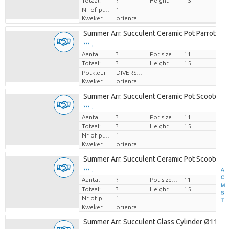
Totaal:
?
Height
15
Nr of plants/pot
1
Kweker
oriental
Summer Arr. Succulent Ceramic Pot Parrot Ø
??? -,--
Aantal
Prijs per stuk
?
Pot size (cm)
11
Totaal:
?
Height
15
Potkleur
DIVERSE KLEUREN
Kweker
oriental
Summer Arr. Succulent Ceramic Pot Scooter 
??? -,--
Aantal
Prijs per stuk
?
Pot size (cm)
11
Totaal:
?
Height
15
Nr of plants/pot
1
Kweker
oriental
Summer Arr. Succulent Ceramic Pot Scooter 
A
??? -,--
C
Aantal
Prijs per stuk
?
Pot size (cm)
11
M
Totaal:
?
Height
15
S
Nr of plants/pot
1
T
Kweker
oriental
Summer Arr. Succulent Glass Cylinder Ø11,5