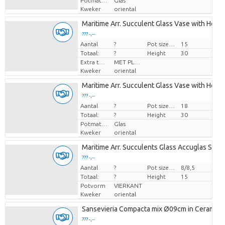
Potmateriaal
Glas
Kweker
oriental
Maritime Arr. Succulent Glass Vase with Hol
??? -,--
Aantal
Prijs per stuk
?
Pot size (cm)
15
Totaal:
?
Height
30
Extra toevoegingen
MET PLANTEN PASPOORT
Kweker
oriental
Maritime Arr. Succulent Glass Vase with Hol
??? -,--
Aantal
Prijs per stuk
?
Pot size (cm)
18
Totaal:
?
Height
30
Potmateriaal
Glas
Kweker
oriental
Maritime Arr. Succulents Glass Accuglas Squ
??? -,--
Aantal
Prijs per stuk
?
Pot size (cm)
8/8,5
Totaal:
?
Height
15
Potvorm
VIERKANT
Kweker
oriental
Sansevieria Compacta mix Ø09cm in Ceramic 
??? -,--