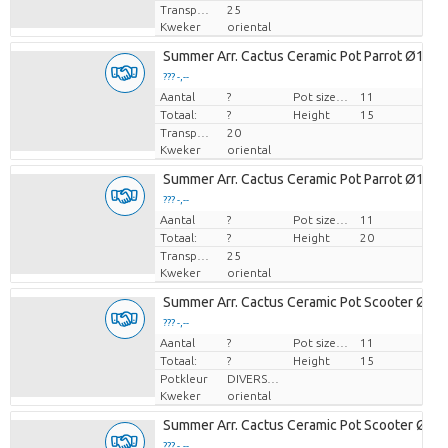
Transport height
25
Kweker
oriental
Summer Arr. Cactus Ceramic Pot Parrot Ø11c
??? -,--
Aantal
Prijs per stuk
?
Pot size (cm)
11
Totaal:
?
Height
15
Transport height
20
Kweker
oriental
Summer Arr. Cactus Ceramic Pot Parrot Ø11c
??? -,--
Aantal
Prijs per stuk
?
Pot size (cm)
11
Totaal:
?
Height
20
Transport height
25
Kweker
oriental
Summer Arr. Cactus Ceramic Pot Scooter Ø11
??? -,--
Aantal
Prijs per stuk
?
Pot size (cm)
11
Totaal:
?
Height
15
Potkleur
DIVERSE KLEUREN
Kweker
oriental
Summer Arr. Cactus Ceramic Pot Scooter Ø11
??? -,--