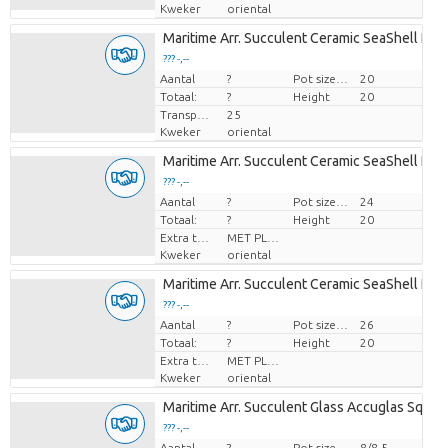
Kweker
oriental
Maritime Arr. Succulent Ceramic SeaShell Pot 
??? -,--
Aantal
Prijs per stuk
?
Pot size (cm)
20
Totaal:
?
Height
20
Transport height
25
Kweker
oriental
Maritime Arr. Succulent Ceramic SeaShell Pot 
??? -,--
Aantal
Prijs per stuk
?
Pot size (cm)
24
Totaal:
?
Height
20
Extra toevoegingen
MET PLANTEN PASPOORT
Kweker
oriental
Maritime Arr. Succulent Ceramic SeaShell Pot 
??? -,--
Aantal
Prijs per stuk
?
Pot size (cm)
26
Totaal:
?
Height
20
Extra toevoegingen
MET PLANTEN PASPOORT
Kweker
oriental
Maritime Arr. Succulent Glass Accuglas Squa
??? -,--
Aantal
Prijs per stuk
?
Pot size (cm)
8/8,5