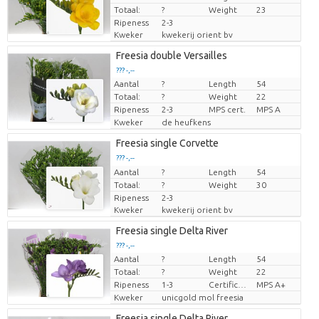
Totaal:
?
Weight
23
Ripeness
2-3
Kweker
kwekerij orient bv
Freesia double Versailles
??? -,--
Aantal
?
Length
54
Prijs per stuk
Totaal:
?
Weight
22
Ripeness
2-3
MPS cert.
MPS A
Kweker
de heufkens
Freesia single Corvette
??? -,--
Aantal
Prijs per stuk
?
Length
54
Totaal:
?
Weight
30
Ripeness
2-3
Kweker
kwekerij orient bv
Freesia single Delta River
??? -,--
Aantal
?
Length
54
Prijs per stuk
Totaal:
?
Weight
22
Ripeness
1-3
Certificado MPS
MPS A+
Kweker
unicgold mol freesia
Freesia single Delta River