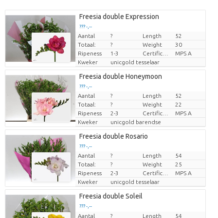
Freesia double Expression
??? -,--
Aantal
?
Length
52
Prijs per stuk
Totaal:
?
Weight
30
Ripeness
1-3
Certificado MPS
MPS A
Kweker
unicgold tesselaar
Freesia double Honeymoon
??? -,--
Aantal
?
Length
52
Prijs per stuk
Totaal:
?
Weight
22
Ripeness
2-3
Certificado MPS
MPS A
Kweker
unicgold barendse
Freesia double Rosario
??? -,--
Aantal
?
Length
54
Prijs per stuk
Totaal:
?
Weight
25
Ripeness
2-3
Certificado MPS
MPS A
Kweker
unicgold tesselaar
Freesia double Soleil
??? -,--
Aantal
Prijs per stuk
?
Length
54