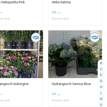
 Hebepetita Pink
Hebe Katrina
--
??? -,--
 per stuk
Prijs per stuk
B
C
E
G
angea M Aubergine
Hydrangea M Various Blue
H
L
--
??? -,--
M
 per stuk
Prijs per stuk
O