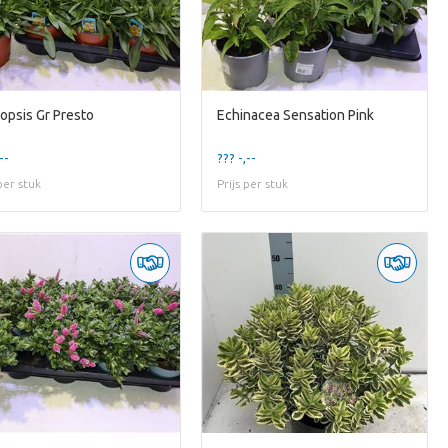
opsis Gr Presto
Echinacea Sensation Pink
--
??? -,--
 per stuk
Prijs per stuk