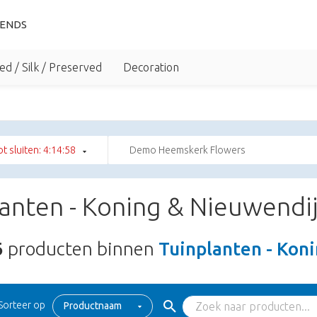
IENDS
ed / Silk / Preserved
Decoration
tot sluiten: 4:14:57
Demo Heemskerk Flowers
anten - Koning & Nieuwendij
6
producten binnen
Tuinplanten - Kon
Sorteer op
Productnaam