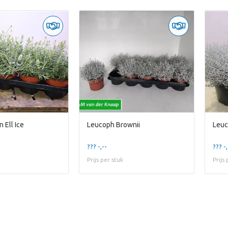
 Ell Ice
Leucoph Brownii
Leuc
??? -,--
??? -,
Prijs per stuk
Prijs