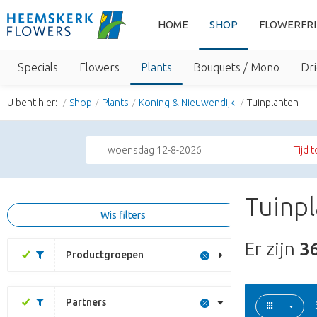
HOME
SHOP
FLOWERFR
Specials
Flowers
Plants
Bouquets / Mono
Dri
U bent hier:
Shop
Plants
Koning & Nieuwendijk.
Tuinplanten
woensdag 12-8-2026
Tijd 
Tuinpl
Wis filters
Er zijn
3
Productgroepen
Partners