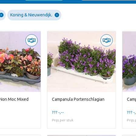
Koning & Nieuwendijk.
 Non Moc Mixed
Campanula Portenschlagian
Camp
??? -,--
??? -,
Prijs per stuk
Prijs