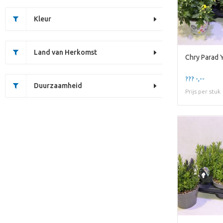
Kleur
Land van Herkomst
Chry Parad 
??? -,--
Duurzaamheid
Prijs per stuk