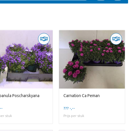
anula Poscharskyana
Carnation Ca Peman
--
??? -,--
 per stuk
Prijs per stuk