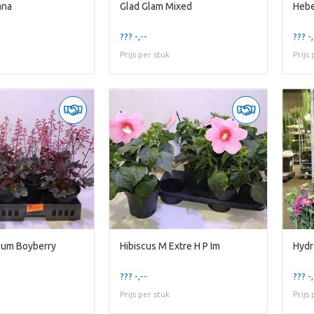
ana
Glad Glam Mixed
Hebe
??? -,--
??? -,
Prijs per stuk
Prijs
Sum Boyberry
Hibiscus M Extre H P Im
Hydr
??? -,--
??? -,
Prijs per stuk
Prijs