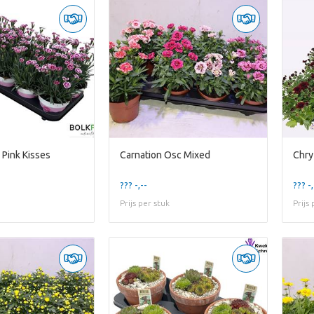
 Pink Kisses
Carnation Osc Mixed
Chry
??? -,--
??? -,
Prijs per stuk
Prijs