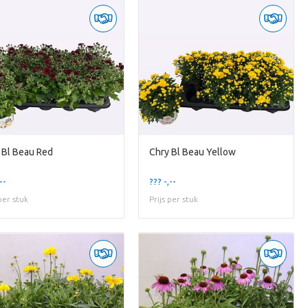
 Bl Beau Red
Chry Bl Beau Yellow
--
??? -,--
 per stuk
Prijs per stuk