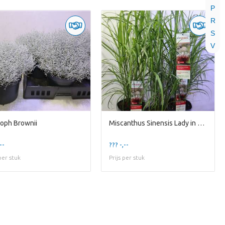
P
R
S
V
oph Brownii
Miscanthus Sinensis Lady in Red
--
??? -,--
 per stuk
Prijs per stuk