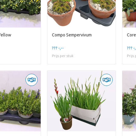
Yellow
Compo Sempervivum
Core
??? -,--
??? -,
Prijs per stuk
Prijs