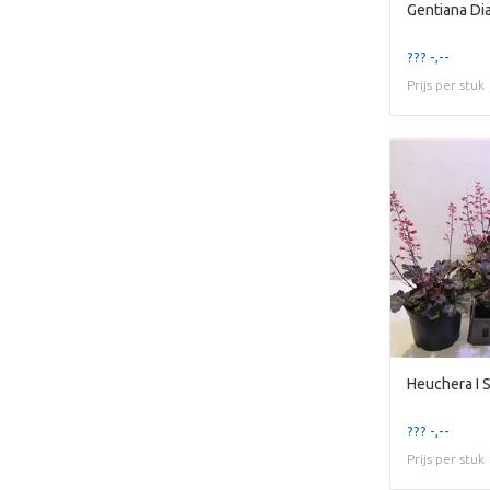
Gentiana Di
??? -,--
Prijs per stuk
Heuchera I 
??? -,--
Prijs per stuk