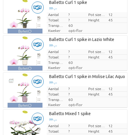
Balletto Curl 1 spike
??? -,--
Aantal
Prijs per stuk
?
Pot size (cm)
12
Totaal:
?
Height
45
Transport height
60
Kweker
opti-flor
Balletto Curl 1 spike in Lazio White
??? -,--
Aantal
Prijs per stuk
?
Pot size (cm)
12
Totaal:
?
Height
45
Transport height
60
Kweker
opti-flor
Balletto Curl 1 spike in Molise Lilac Aquo
??? -,--
Aantal
Prijs per stuk
?
Pot size (cm)
12
Totaal:
?
Height
45
Transport height
60
Kweker
opti-flor
Balletto Mixed 1 spike
??? -,--
Aantal
Prijs per stuk
?
Pot size (cm)
12
Totaal:
?
Height
45