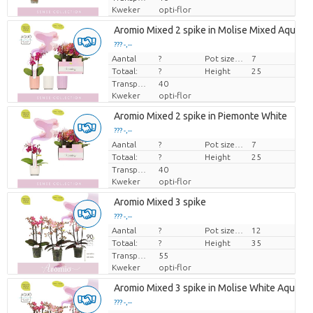
Kweker
opti-flor
Aromio Mixed 2 spike in Molise Mixed Aquo
??? -,--
Aantal
Prijs per stuk
?
Pot size (cm)
7
Totaal:
?
Height
25
Transport height
40
Kweker
opti-flor
Aromio Mixed 2 spike in Piemonte White
??? -,--
Aantal
Prijs per stuk
?
Pot size (cm)
7
Totaal:
?
Height
25
Transport height
40
Kweker
opti-flor
Aromio Mixed 3 spike
??? -,--
Aantal
Prijs per stuk
?
Pot size (cm)
12
Totaal:
?
Height
35
Transport height
55
Kweker
opti-flor
Aromio Mixed 3 spike in Molise White Aquo
??? -,--