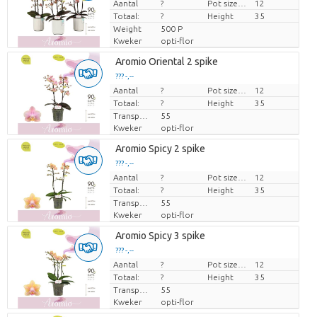
Aantal
Prijs per stuk
?
Pot size (cm)
12
Totaal:
?
Height
35
Weight
500 P
Kweker
opti-flor
Aromio Oriental 2 spike
??? -,--
Aantal
Prijs per stuk
?
Pot size (cm)
12
Totaal:
?
Height
35
Transport height
55
Kweker
opti-flor
Aromio Spicy 2 spike
??? -,--
Aantal
Prijs per stuk
?
Pot size (cm)
12
Totaal:
?
Height
35
Transport height
55
Kweker
opti-flor
Aromio Spicy 3 spike
??? -,--
Aantal
Prijs per stuk
?
Pot size (cm)
12
Totaal:
?
Height
35
Transport height
55
Kweker
opti-flor