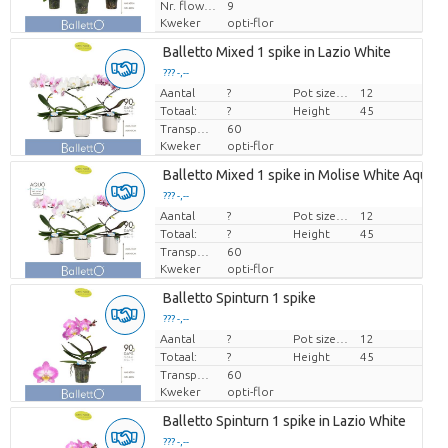
Nr. flower/pot
9
Kweker
opti-flor
Balletto Mixed 1 spike in Lazio White
??? -,--
Aantal
Prijs per stuk
?
Pot size (cm)
12
Totaal:
?
Height
45
Transport height
60
Kweker
opti-flor
Balletto Mixed 1 spike in Molise White Aquo
??? -,--
Aantal
Prijs per stuk
?
Pot size (cm)
12
Totaal:
?
Height
45
Transport height
60
Kweker
opti-flor
Balletto Spinturn 1 spike
??? -,--
Aantal
Prijs per stuk
?
Pot size (cm)
12
Totaal:
?
Height
45
Transport height
60
Kweker
opti-flor
Balletto Spinturn 1 spike in Lazio White
??? -,--