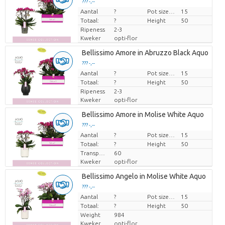
??? -,--
Aantal
Prijs per stuk
?
Pot size (cm)
15
Totaal:
?
Height
50
Ripeness
2-3
Kweker
opti-flor
Bellissimo Amore in Abruzzo Black Aquo
??? -,--
Aantal
Prijs per stuk
?
Pot size (cm)
15
Totaal:
?
Height
50
Ripeness
2-3
Kweker
opti-flor
Bellissimo Amore in Molise White Aquo
??? -,--
Aantal
Prijs per stuk
?
Pot size (cm)
15
Totaal:
?
Height
50
Transport height
60
Kweker
opti-flor
Bellissimo Angelo in Molise White Aquo
??? -,--
Aantal
Prijs per stuk
?
Pot size (cm)
15
Totaal:
?
Height
50
Weight
984
Kweker
opti-flor