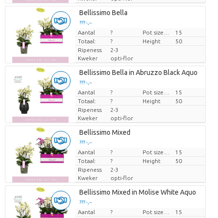
Bellissimo Bella
??? -,--
Aantal
Prijs per stuk
?
Pot size (cm)
15
Totaal:
?
Height
50
Ripeness
2-3
Kweker
opti-flor
Bellissimo Bella in Abruzzo Black Aquo
??? -,--
Aantal
Prijs per stuk
?
Pot size (cm)
15
Totaal:
?
Height
50
Ripeness
2-3
Kweker
opti-flor
Bellissimo Mixed
??? -,--
Aantal
Prijs per stuk
?
Pot size (cm)
15
Totaal:
?
Height
50
Ripeness
2-3
Kweker
opti-flor
Bellissimo Mixed in Molise White Aquo
??? -,--
Aantal
Prijs per stuk
?
Pot size (cm)
15