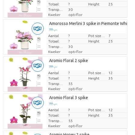
Totaal:
?
Height
25
Transport height
30
Kweker
opti-flor
Amorosso Merlini 3 spike in Piemonte White
??? -,--
Aantal
Prijs per stuk
?
Pot size (cm)
7
Totaal:
?
Height
25
Transport height
30
Kweker
opti-flor
Aromio Floral 2 spike
??? -,--
Aantal
Prijs per stuk
?
Pot size (cm)
12
Totaal:
?
Height
35
Transport height
55
Kweker
opti-flor
Aromio Floral 3 spike
??? -,--
Aantal
Prijs per stuk
?
Pot size (cm)
12
Totaal:
?
Height
35
Transport height
55
Kweker
opti-flor
Aromio Honey 2 spike