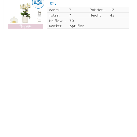
??? -,--
Aantal
Prijs per stuk
?
Pot size (cm)
12
Totaal:
?
Height
45
Nr. flower/pot
30
Kweker
opti-flor