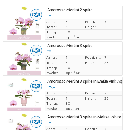
Amorosso Merlini 2 spike
??? -,--
Aantal
Prijs per stuk
?
Pot size (cm)
7
Totaal:
?
Height
25
Transport height
30
Kweker
opti-flor
Amorosso Merlini 3 spike
??? -,--
Aantal
Prijs per stuk
?
Pot size (cm)
7
Totaal:
?
Height
25
Transport height
30
Kweker
opti-flor
Amorosso Merlini 3 spike in Emilia Pink Aquo
??? -,--
Aantal
Prijs per stuk
?
Pot size (cm)
7
Totaal:
?
Height
25
Transport height
30
Kweker
opti-flor
Amorosso Merlini 3 spike in Molise White Aqu
??? -,--
Aantal
Prijs per stuk
?
Pot size (cm)
7