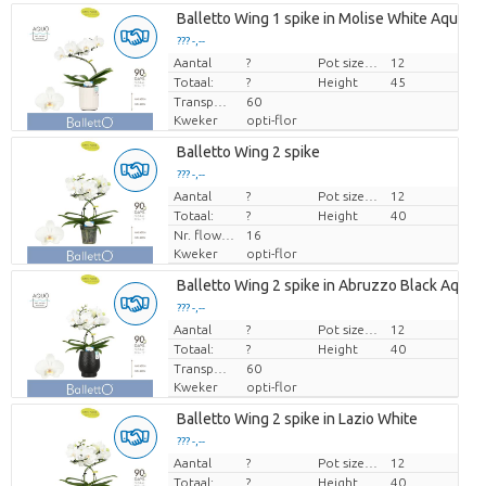
Balletto Wing 1 spike in Molise White Aquo
??? -,--
Aantal
Prijs per stuk
?
Pot size (cm)
12
Totaal:
?
Height
45
Transport height
60
Kweker
opti-flor
Balletto Wing 2 spike
??? -,--
Aantal
Prijs per stuk
?
Pot size (cm)
12
Totaal:
?
Height
40
Nr. flower/pot
16
Kweker
opti-flor
Balletto Wing 2 spike in Abruzzo Black Aquo
??? -,--
Aantal
Prijs per stuk
?
Pot size (cm)
12
Totaal:
?
Height
40
Transport height
60
Kweker
opti-flor
Balletto Wing 2 spike in Lazio White
??? -,--
Aantal
Prijs per stuk
?
Pot size (cm)
12
Totaal:
?
Height
40