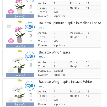
Aantal
Prijs per stuk
?
Pot size (cm)
12
Totaal:
?
Height
45
Transport height
60
Kweker
opti-flor
Balletto Spinturn 1 spike in Molise Lilac Aquo
??? -,--
Aantal
Prijs per stuk
?
Pot size (cm)
12
Totaal:
?
Height
45
Transport height
60
Kweker
opti-flor
Balletto Wing 1 spike
??? -,--
Aantal
Prijs per stuk
?
Pot size (cm)
12
Totaal:
?
Height
45
Plantvorm
Spiraal
Kweker
opti-flor
Balletto Wing 1 spike in Lazio White
??? -,--
Aantal
Prijs per stuk
?
Pot size (cm)
12
Totaal:
?
Height
45
Transport height
60
Kweker
opti-flor