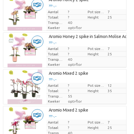
??? -,--
Aantal
Prijs per stuk
?
Pot size (cm)
7
Totaal:
?
Height
25
Transport height
40
Kweker
opti-flor
Aromio Honey 2 spike in Salmon Molise Aquo
??? -,--
Aantal
Prijs per stuk
?
Pot size (cm)
7
Totaal:
?
Height
25
Transport height
40
Kweker
opti-flor
Aromio Mixed 2 spike
??? -,--
Aantal
Prijs per stuk
?
Pot size (cm)
12
Totaal:
?
Height
35
Transport height
55
Kweker
opti-flor
Aromio Mixed 2 spike
??? -,--
Aantal
Prijs per stuk
?
Pot size (cm)
7
Totaal:
?
Height
25
Transport height
40