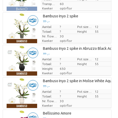
Transport height
60
Kweker
opti-flor
Bambuso Inyo 2 spike
??? -,--
Aantal
Prijs per stuk
?
Pot size (cm)
12
Totaal:
?
Height
55
Nr. flower/pot
30
Kweker
opti-flor
Bambuso Inyo 2 spike in Abruzzo Black Aquo
??? -,--
Aantal
Prijs per stuk
?
Pot size (cm)
12
Totaal:
?
Height
55
Weight
650
Kweker
opti-flor
Bambuso Inyo 2 spike in Molise White Aquo
??? -,--
Aantal
Prijs per stuk
?
Pot size (cm)
12
Totaal:
?
Height
55
Nr. flower/pot
30
Kweker
opti-flor
Bellissimo Amore