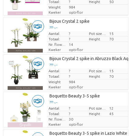
Totaal:
?
Height
50
Weight
984
Kweker
opti-flor
Bijoux Crystal 2 spike
??? -,--
Aantal
Prijs per stuk
?
Pot size (cm)
15
Totaal:
?
Height
70
Nr. flower/pot
14
Kweker
opti-flor
Bijoux Crystal 2 spike in Abruzzo Black Aquo
??? -,--
Aantal
Prijs per stuk
?
Pot size (cm)
15
Totaal:
?
Height
70
Weight
984
Kweker
opti-flor
Boquetto Beauty 3-5 spike
??? -,--
Aantal
Prijs per stuk
?
Pot size (cm)
12
Totaal:
?
Height
45
Nr. flower/pot
30
Kweker
opti-flor
Boquetto Beauty 3-5 spike in Lazio White