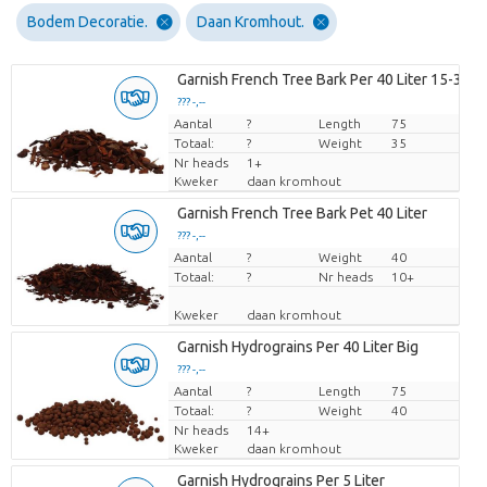
Bodem Decoratie.
Daan Kromhout.
Garnish French Tree Bark Per 40 Liter 15-30
??? -,--
Aantal
Prijs per stuk
?
Length
75
Totaal:
?
Weight
35
Nr heads
1+
Kweker
daan kromhout
Garnish French Tree Bark Pet 40 Liter
??? -,--
Aantal
Prijs per stuk
?
Weight
40
Totaal:
?
Nr heads
10+
Kweker
daan kromhout
Garnish Hydrograins Per 40 Liter Big
??? -,--
Aantal
Prijs per stuk
?
Length
75
Totaal:
?
Weight
40
Nr heads
14+
Kweker
daan kromhout
Garnish Hydrograins Per 5 Liter