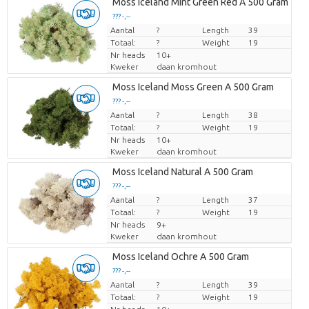
Moss Iceland Mint Green Red A 500 Gram
??? -,--
Aantal
Prijs per stuk
?
Length
39
Totaal:
?
Weight
19
Nr heads
10+
Kweker
daan kromhout
Moss Iceland Moss Green A 500 Gram
??? -,--
Aantal
Prijs per stuk
?
Length
38
Totaal:
?
Weight
19
Nr heads
10+
Kweker
daan kromhout
Moss Iceland Natural A 500 Gram
??? -,--
Aantal
Prijs per stuk
?
Length
37
Totaal:
?
Weight
19
Nr heads
9+
Kweker
daan kromhout
Moss Iceland Ochre A 500 Gram
??? -,--
Aantal
Prijs per stuk
?
Length
39
Totaal:
?
Weight
19