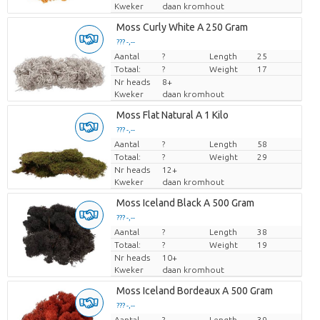
Kweker
daan kromhout
Moss Curly White A 250 Gram
??? -,--
Aantal
Prijs per stuk
?
Length
25
Totaal:
?
Weight
17
Nr heads
8+
Kweker
daan kromhout
Moss Flat Natural A 1 Kilo
??? -,--
Aantal
Prijs per stuk
?
Length
58
Totaal:
?
Weight
29
Nr heads
12+
Kweker
daan kromhout
Moss Iceland Black A 500 Gram
??? -,--
Aantal
Prijs per stuk
?
Length
38
Totaal:
?
Weight
19
Nr heads
10+
Kweker
daan kromhout
Moss Iceland Bordeaux A 500 Gram
??? -,--
Aantal
Prijs per stuk
?
Length
39