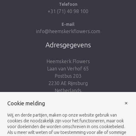
Telefoon
+31 (71) 40 98 100
E-mail
info@heemskerkflowers.com
Adresgegevens
Heemskerk Flowers
Laan van Verhof 65
Postbus 203
2230 AE Rijnsburg
Netherlands
×
Volg ons:
Cookie melding
Wij, en derde partijen, maken op onze website gebruik van
cookies die noodzakelijk zijn voor het functioneren, maar ook
voor doeleinden die worden omschreven in ons cookiebeleid.
Als u meer wilt weten of uw toestemming voor alle of sommige