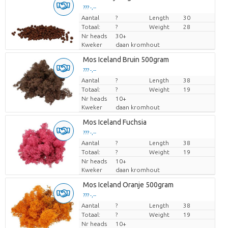
??? -,--
Aantal
Prijs per stuk
?
Length
30
Totaal:
?
Weight
28
Nr heads
30+
Kweker
daan kromhout
Mos Iceland Bruin 500gram
??? -,--
Aantal
Prijs per stuk
?
Length
38
Totaal:
?
Weight
19
Nr heads
10+
Kweker
daan kromhout
Mos Iceland Fuchsia
??? -,--
Aantal
Prijs per stuk
?
Length
38
Totaal:
?
Weight
19
Nr heads
10+
Kweker
daan kromhout
Mos Iceland Oranje 500gram
??? -,--
Aantal
Prijs per stuk
?
Length
38
Totaal:
?
Weight
19
Nr heads
10+