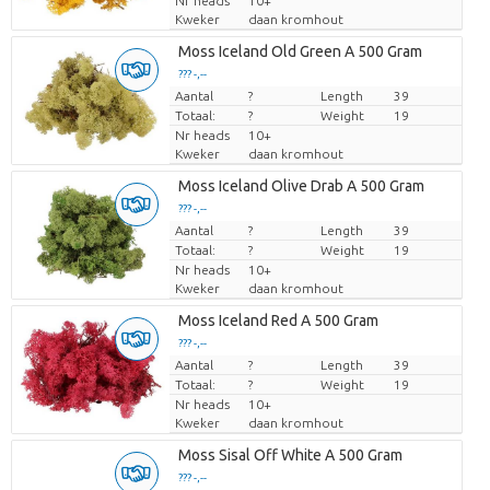
Nr heads
10+
Kweker
daan kromhout
Moss Iceland Old Green A 500 Gram
??? -,--
Aantal
Prijs per stuk
?
Length
39
Totaal:
?
Weight
19
Nr heads
10+
Kweker
daan kromhout
Moss Iceland Olive Drab A 500 Gram
??? -,--
Aantal
Prijs per stuk
?
Length
39
Totaal:
?
Weight
19
Nr heads
10+
Kweker
daan kromhout
Moss Iceland Red A 500 Gram
??? -,--
Aantal
Prijs per stuk
?
Length
39
Totaal:
?
Weight
19
Nr heads
10+
Kweker
daan kromhout
Moss Sisal Off White A 500 Gram
??? -,--