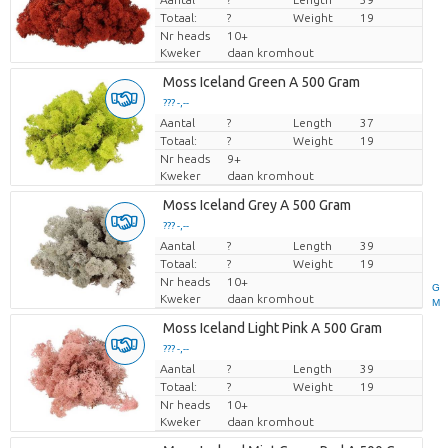
Totaal:
?
Weight
19
Nr heads
10+
Kweker
daan kromhout
Moss Iceland Green A 500 Gram
??? -,--
Aantal
Prijs per stuk
?
Length
37
Totaal:
?
Weight
19
Nr heads
9+
Kweker
daan kromhout
Moss Iceland Grey A 500 Gram
??? -,--
Aantal
Prijs per stuk
?
Length
39
Totaal:
?
Weight
19
Nr heads
10+
G
Kweker
daan kromhout
M
Moss Iceland Light Pink A 500 Gram
??? -,--
Aantal
Prijs per stuk
?
Length
39
Totaal:
?
Weight
19
Nr heads
10+
Kweker
daan kromhout