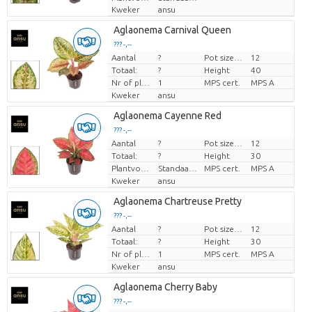
Kweker
ansu
Aglaonema Carnival Queen
??? -,--
Aantal
?
Pot size (cm)
12
Prijs per stuk
Totaal:
?
Height
40
Nr of plants/pot
1
MPS cert.
MPS A
Kweker
ansu
Aglaonema Cayenne Red
??? -,--
Aantal
?
Pot size (cm)
12
Prijs per stuk
Totaal:
?
Height
30
Plantvorm
Standaard
MPS cert.
MPS A
Kweker
ansu
Aglaonema Chartreuse Pretty
??? -,--
Aantal
?
Pot size (cm)
12
Prijs per stuk
Totaal:
?
Height
30
Nr of plants/pot
1
MPS cert.
MPS A
Kweker
ansu
Aglaonema Cherry Baby
??? -,--