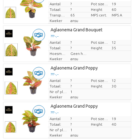
Aantal
?
Pot size (cm)
19
Prijs per stuk
Totaal:
?
Height
60
Transport height
65
MPS cert.
MPS A
Kweker
ansu
Aglaonema Grand Bouquet
??? -,--
Aantal
Prijs per stuk
?
Pot size (cm)
12
Totaal:
?
Height
35
Hoesmateriaal
Geen hoes
Kweker
ansu
Aglaonema Grand Poppy
??? -,--
Aantal
Prijs per stuk
?
Pot size (cm)
12
Totaal:
?
Height
30
Nr of plants/pot
1
Kweker
ansu
Aglaonema Grand Poppy
??? -,--
Aantal
Prijs per stuk
?
Pot size (cm)
19
Totaal:
?
Height
40
Nr of plants/pot
1
Kweker
ansu