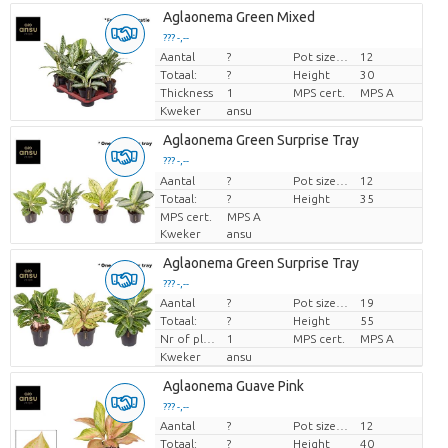
Aglaonema Green Mixed
??? -,--
Aantal
?
Pot size (cm)
12
Prijs per stuk
Totaal:
?
Height
30
Thickness
1
MPS cert.
MPS A
Kweker
ansu
Aglaonema Green Surprise Tray
??? -,--
Aantal
Prijs per stuk
?
Pot size (cm)
12
Totaal:
?
Height
35
MPS cert.
MPS A
Kweker
ansu
Aglaonema Green Surprise Tray
??? -,--
Aantal
?
Pot size (cm)
19
Prijs per stuk
Totaal:
?
Height
55
Nr of plants/pot
1
MPS cert.
MPS A
Kweker
ansu
Aglaonema Guave Pink
??? -,--
Aantal
?
Pot size (cm)
12
Prijs per stuk
Totaal:
?
Height
40