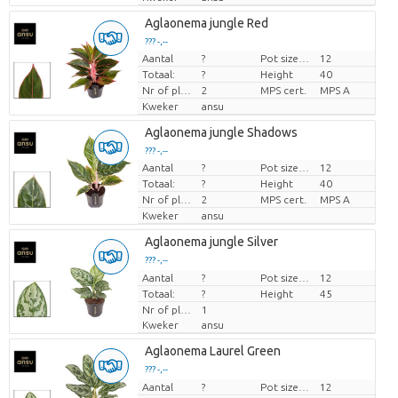
Aglaonema jungle Red
??? -,--
Aantal
?
Pot size (cm)
12
Prijs per stuk
Totaal:
?
Height
40
Nr of plants/pot
2
MPS cert.
MPS A
Kweker
ansu
Aglaonema jungle Shadows
??? -,--
Aantal
?
Pot size (cm)
12
Prijs per stuk
Totaal:
?
Height
40
Nr of plants/pot
2
MPS cert.
MPS A
Kweker
ansu
Aglaonema jungle Silver
??? -,--
Aantal
Prijs per stuk
?
Pot size (cm)
12
Totaal:
?
Height
45
Nr of plants/pot
1
Kweker
ansu
Aglaonema Laurel Green
??? -,--
Aantal
Prijs per stuk
?
Pot size (cm)
12