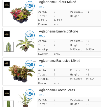
Aglaonema Colour Mixed
??? -,--
Aantal
Prijs per stuk
?
Pot size (cm)
12
Totaal:
?
Height
30
MPS cert.
MPS A
Kweker
ansu
Aglaonema Emerald Stone
??? -,--
Aantal
?
Pot size (cm)
12
Prijs per stuk
Totaal:
?
Height
35
Nr of plants/pot
1
MPS cert.
MPS A
Kweker
ansu
Aglaonema Exclusive Mixed
??? -,--
Aantal
?
Pot size (cm)
19
Prijs per stuk
Totaal:
?
Height
45
Nr of plants/pot
1
MPS cert.
MPS A
Kweker
ansu
Aglaonema Forest Grass
??? -,--
Aantal
?
Pot size (cm)
12
Prijs per stuk
Totaal:
?
Height
30