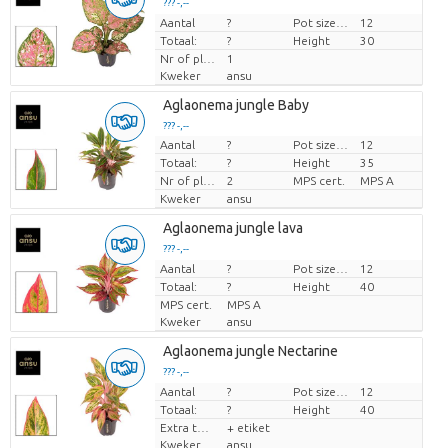
??? -,--
Aantal
Prijs per stuk
?
Pot size (cm)
12
Totaal:
?
Height
30
Nr of plants/pot
1
Kweker
ansu
Aglaonema jungle Baby
??? -,--
Aantal
?
Pot size (cm)
12
Prijs per stuk
Totaal:
?
Height
35
Nr of plants/pot
2
MPS cert.
MPS A
Kweker
ansu
Aglaonema jungle lava
??? -,--
Aantal
Prijs per stuk
?
Pot size (cm)
12
Totaal:
?
Height
40
MPS cert.
MPS A
Kweker
ansu
Aglaonema jungle Nectarine
??? -,--
Aantal
Prijs per stuk
?
Pot size (cm)
12
Totaal:
?
Height
40
Extra toevoegingen
+ etiket
Kweker
ansu