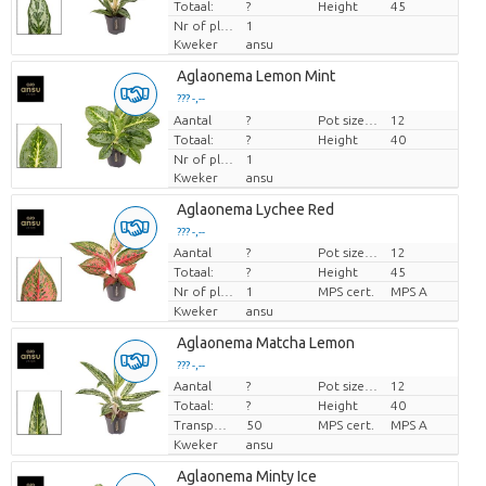
Totaal:
?
Height
45
Nr of plants/pot
1
Kweker
ansu
Aglaonema Lemon Mint
??? -,--
Aantal
Prijs per stuk
?
Pot size (cm)
12
Totaal:
?
Height
40
Nr of plants/pot
1
Kweker
ansu
Aglaonema Lychee Red
??? -,--
Aantal
?
Pot size (cm)
12
Prijs per stuk
Totaal:
?
Height
45
Nr of plants/pot
1
MPS cert.
MPS A
Kweker
ansu
Aglaonema Matcha Lemon
??? -,--
Aantal
?
Pot size (cm)
12
Prijs per stuk
Totaal:
?
Height
40
Transport height
50
MPS cert.
MPS A
Kweker
ansu
Aglaonema Minty Ice