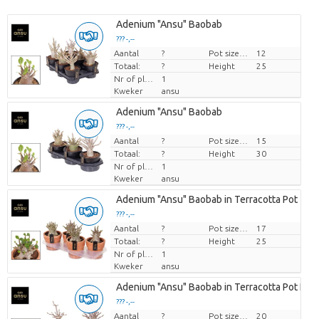
Adenium "Ansu" Baobab
??? -,--
Aantal
Prijs per stuk
?
Pot size (cm)
12
Totaal:
?
Height
25
Nr of plants/pot
1
Kweker
ansu
Adenium "Ansu" Baobab
??? -,--
Aantal
Prijs per stuk
?
Pot size (cm)
15
Totaal:
?
Height
30
Nr of plants/pot
1
Kweker
ansu
Adenium "Ansu" Baobab in Terracotta Pot
??? -,--
Aantal
Prijs per stuk
?
Pot size (cm)
17
Totaal:
?
Height
25
Nr of plants/pot
1
Kweker
ansu
Adenium "Ansu" Baobab in Terracotta Pot Lar
??? -,--
Aantal
Prijs per stuk
?
Pot size (cm)
20