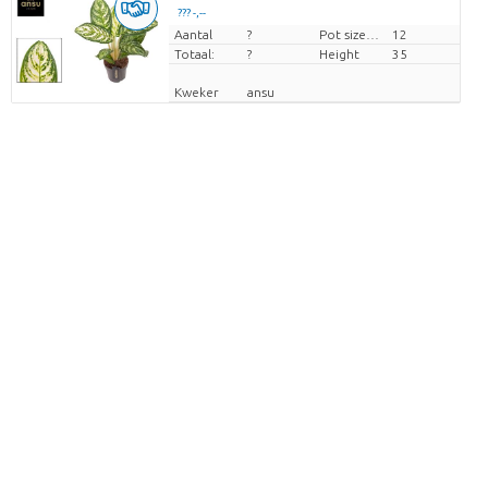
??? -,--
Aantal
Prijs per stuk
?
Pot size (cm)
12
Totaal:
?
Height
35
Kweker
ansu