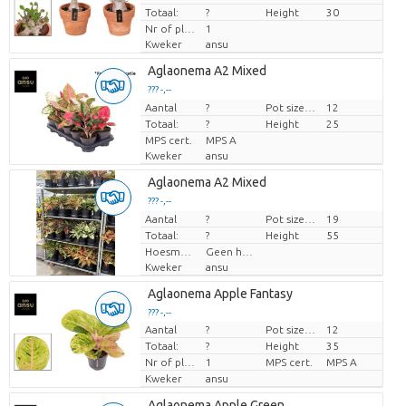
Totaal:
?
Height
30
Nr of plants/pot
1
Kweker
ansu
Aglaonema A2 Mixed
??? -,--
Aantal
Prijs per stuk
?
Pot size (cm)
12
Totaal:
?
Height
25
MPS cert.
MPS A
Kweker
ansu
Aglaonema A2 Mixed
??? -,--
Aantal
Prijs per stuk
?
Pot size (cm)
19
Totaal:
?
Height
55
Hoesmateriaal
Geen hoes
Kweker
ansu
Aglaonema Apple Fantasy
??? -,--
Aantal
?
Pot size (cm)
12
Prijs per stuk
Totaal:
?
Height
35
Nr of plants/pot
1
MPS cert.
MPS A
Kweker
ansu
Aglaonema Apple Green