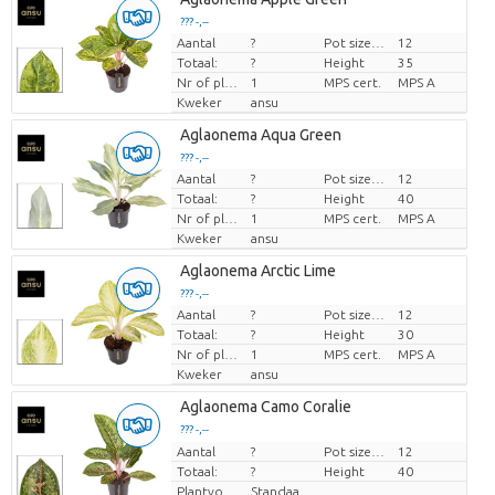
??? -,--
Aantal
?
Pot size (cm)
12
Prijs per stuk
Totaal:
?
Height
35
Nr of plants/pot
1
MPS cert.
MPS A
Kweker
ansu
Aglaonema Aqua Green
??? -,--
Aantal
?
Pot size (cm)
12
Prijs per stuk
Totaal:
?
Height
40
Nr of plants/pot
1
MPS cert.
MPS A
Kweker
ansu
Aglaonema Arctic Lime
??? -,--
Aantal
?
Pot size (cm)
12
Prijs per stuk
Totaal:
?
Height
30
Nr of plants/pot
1
MPS cert.
MPS A
Kweker
ansu
Aglaonema Camo Coralie
??? -,--
Aantal
Prijs per stuk
?
Pot size (cm)
12
Totaal:
?
Height
40
Plantvorm
Standaard