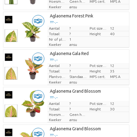
Hoesmateriaal
Geen hoes
MPS cert.
MPS A
Kweker
ansu
Aglaonema Forest Pink
??? -,--
Aantal
Prijs per stuk
?
Pot size (cm)
12
Totaal:
?
Height
40
Nr of plants/pot
1
Kweker
ansu
Aglaonema Gala Red
??? -,--
Aantal
?
Pot size (cm)
12
Prijs per stuk
Totaal:
?
Height
35
Plantvorm
Standaard
MPS cert.
MPS A
Kweker
ansu
Aglaonema Grand Blossom
??? -,--
Aantal
Prijs per stuk
?
Pot size (cm)
12
Totaal:
?
Height
30
Hoesmateriaal
Geen hoes
Kweker
ansu
Aglaonema Grand Blossom
??? -,--