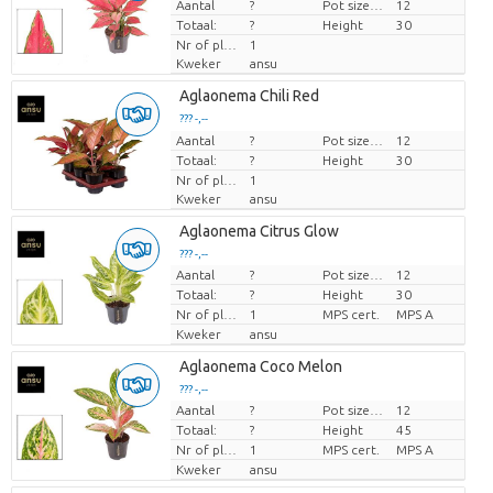
Aantal
Prijs per stuk
?
Pot size (cm)
12
Totaal:
?
Height
30
Nr of plants/pot
1
Kweker
ansu
Aglaonema Chili Red
??? -,--
Aantal
Prijs per stuk
?
Pot size (cm)
12
Totaal:
?
Height
30
Nr of plants/pot
1
Kweker
ansu
Aglaonema Citrus Glow
??? -,--
Aantal
?
Pot size (cm)
12
Prijs per stuk
Totaal:
?
Height
30
Nr of plants/pot
1
MPS cert.
MPS A
Kweker
ansu
Aglaonema Coco Melon
??? -,--
Aantal
?
Pot size (cm)
12
Prijs per stuk
Totaal:
?
Height
45
Nr of plants/pot
1
MPS cert.
MPS A
Kweker
ansu