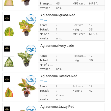
Transport height
45
MPS cert.
MPS A
Kweker
ansu
Aglaonema Iguana Red
??? -,--
Aantal
?
Pot size (cm)
12
Prijs per stuk
Totaal:
?
Height
35
Nr of plants/pot
1
MPS cert.
MPS A
Kweker
ansu
Aglaonema Ivory Jade
??? -,--
Aantal
Prijs per stuk
?
Pot size (cm)
12
Totaal:
?
Height
30
Nr of plants/pot
1
Kweker
ansu
Aglaonema Jamaica Red
??? -,--
Aantal
Prijs per stuk
?
Pot size (cm)
12
Totaal:
?
Height
42
Hoesmateriaal
Geen hoes
Kweker
ansu
Aglaonema Jazzy Red