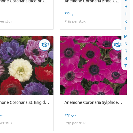
Anemone Coronaria Bicolor x20 5/6
Anemone Coronaria Bride x 20 5/6
H
--
??? -,--
I
K
 per stuk
Prijs per stuk
L
M
N
R
S
T
Anemone Coronaria St. Brigid Mixed x20 5/6
Anemone Coronaria Sylphide x20 5/6
--
??? -,--
 per stuk
Prijs per stuk