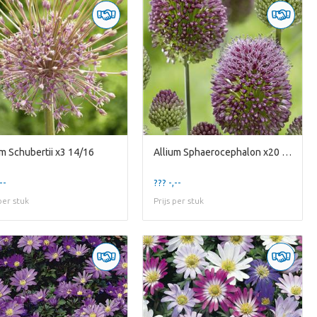
um Schubertii x3 14/16
Allium Sphaerocephalon x20 5/6
--
??? -,--
 per stuk
Prijs per stuk