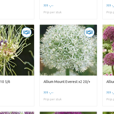
??? -,--
??? -,
Prijs per stuk
Prijs
x10 5/6
Allium Mount Everest x2 20/+
Alli
??? -,--
??? -,
Prijs per stuk
Prijs