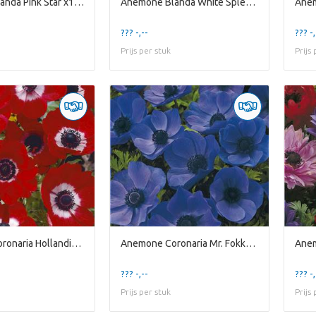
Anemone Blanda Pink Star x10 5/6
Anemone Blanda White Splendour x10 5/6
??? -,--
??? -,
Prijs per stuk
Prijs
Anemone Coronaria Hollandia x20 5/6
Anemone Coronaria Mr. Fokker x20 5/6
??? -,--
??? -,
Prijs per stuk
Prijs