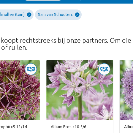
knollen (tuin)
Sam van Schooten.
 koopt rechtstreeks bij onze partners. Om die 
of ruilen.
tophii x5 12/14
Allium Eros x10 5/6
Alli