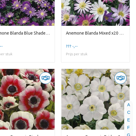
Anemone Blanda Blue Shades x20 5/6
Anemone Blanda Mixed x20 5/6
--
??? -,--
 per stuk
Prijs per stuk
A
C
E
F
G