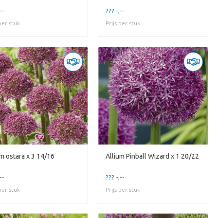
--
??? -,--
 per stuk
Prijs per stuk
um ostara x 3 14/16
Allium Pinball Wizard x 1 20/22
--
??? -,--
 per stuk
Prijs per stuk