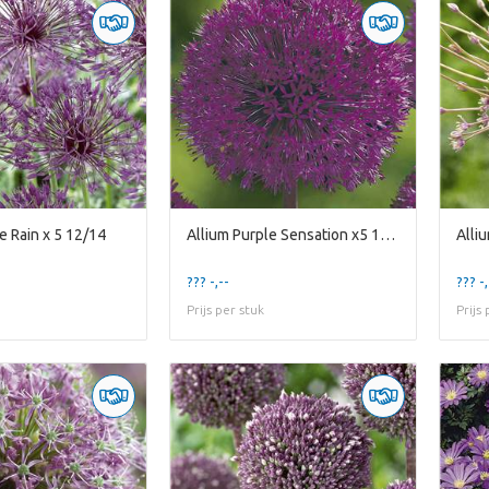
e Rain x 5 12/14
Allium Purple Sensation x5 12/14
Alli
??? -,--
??? -,
Prijs per stuk
Prijs