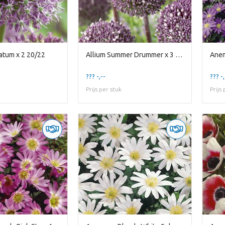
tatum x 2 20/22
Allium Summer Drummer x 3 12/14
??? -,--
??? -,
Prijs per stuk
Prijs