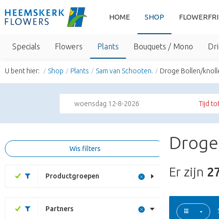
HOME
SHOP
FLOWERFR
Specials
Flowers
Plants
Bouquets / Mono
Dri
U bent hier:
Shop
Plants
Sam van Schooten.
Droge Bollen/knolle
woensdag 12-8-2026
Tijd to
Droge 
Wis filters
Er zijn
2
Productgroepen
Partners