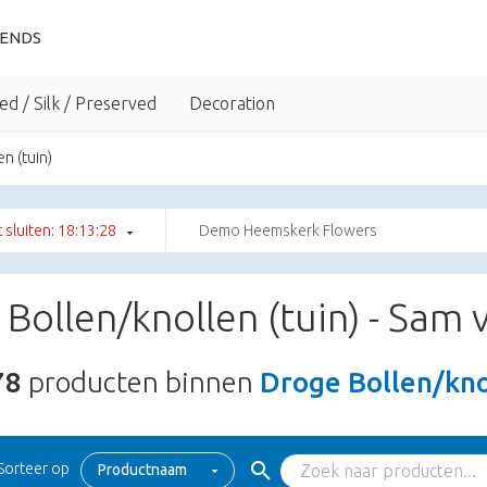
IENDS
ed / Silk / Preserved
Decoration
n (tuin)
t sluiten: 18:13:27
Demo Heemskerk Flowers
Bollen/knollen (tuin) - Sam 
78
producten binnen
Droge Bollen/knol
Sorteer op
Productnaam