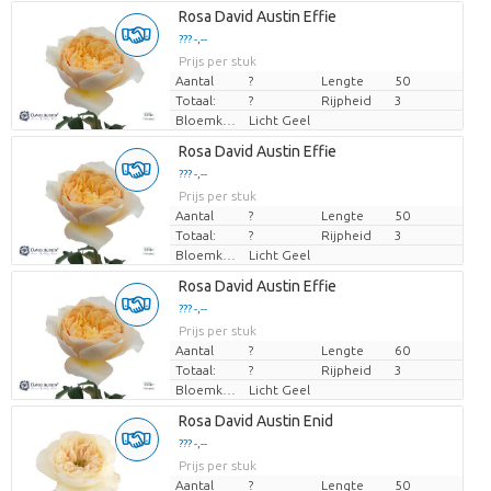
Laden...
Rosa David Austin Effie
??? -,--
??? -,--
Prijs per stuk
Prijs per stuk
Aantal
?
Lengte
50
Totaal:
?
Rijpheid
3
Bloemkleur
Licht Geel
Laden...
Rosa David Austin Effie
??? -,--
??? -,--
Prijs per stuk
Prijs per stuk
Aantal
?
Lengte
50
Totaal:
?
Rijpheid
3
Bloemkleur
Licht Geel
Laden...
Rosa David Austin Effie
??? -,--
??? -,--
Prijs per stuk
Prijs per stuk
Aantal
?
Lengte
60
Totaal:
?
Rijpheid
3
Bloemkleur
Licht Geel
Laden...
Rosa David Austin Enid
??? -,--
??? -,--
Prijs per stuk
Prijs per stuk
Aantal
?
Lengte
50