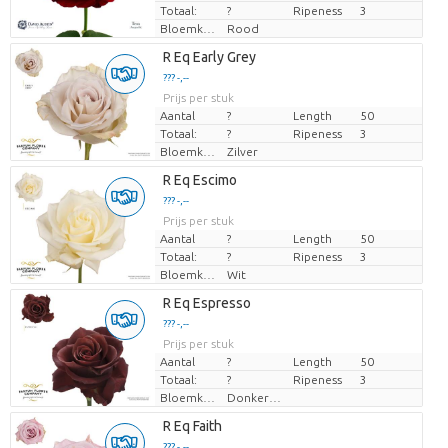
Totaal:
?
Ripeness
3
Bloemkleur
Rood
R Eq Early Grey
??? -,--
Prijs per stuk
Aantal
?
Length
50
Totaal:
?
Ripeness
3
Bloemkleur
Zilver
R Eq Escimo
??? -,--
Prijs per stuk
Aantal
?
Length
50
Totaal:
?
Ripeness
3
Bloemkleur
Wit
R Eq Espresso
??? -,--
Prijs per stuk
Aantal
?
Length
50
Totaal:
?
Ripeness
3
Bloemkleur
Donkerbruin
R Eq Faith
??? -,--