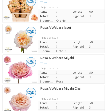
??? -,--
??? -,--
Prijs per stuk
Prijs per stuk
Aantal
?
Lengte
60
Totaal:
?
Rijpheid
3
Bloemkleur
Oranje
Laden...
Rosa A Wabara Issei
??? -,--
??? -,--
Prijs per stuk
Prijs per stuk
Aantal
?
Lengte
50
Totaal:
?
Rijpheid
3
Bloemkleur
Licht Rose
Laden...
Rosa A Wabara Miyabi
??? -,--
??? -,--
Prijs per stuk
Prijs per stuk
Aantal
?
Lengte
50
Totaal:
?
Rijpheid
3
Bloemkleur
Rose
Laden...
Rosa A Wabara Miyabi Cha
??? -,--
??? -,--
Prijs per stuk
Prijs per stuk
Aantal
?
Lengte
50
Totaal:
?
Rijpheid
3