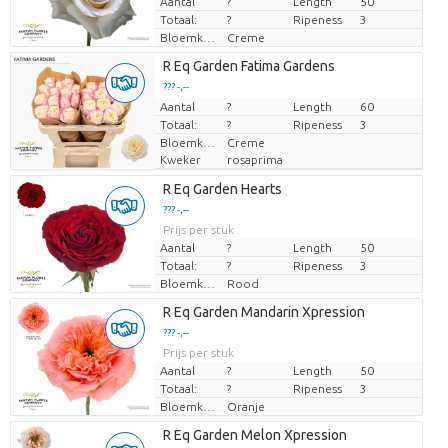
Aantal
?
Length
50
Totaal:
?
Ripeness
3
Bloemkleur
Creme
R Eq Garden Fatima Gardens
??? -,--
Aantal
Prijs per stuk
?
Length
60
Totaal:
?
Ripeness
3
Bloemkleur
Creme
Kweker
rosaprima
R Eq Garden Hearts
??? -,--
Prijs per stuk
Aantal
?
Length
50
Totaal:
?
Ripeness
3
Bloemkleur
Rood
R Eq Garden Mandarin Xpression
??? -,--
Prijs per stuk
Aantal
?
Length
50
Totaal:
?
Ripeness
3
Bloemkleur
Oranje
R Eq Garden Melon Xpression