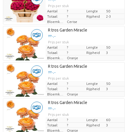
Prijs per stuk
Prijs per stuk
Aantal
?
Lengte
50
Totaal:
?
Rijpheid
2-3
Bloemkleur
Cerise
Laden...
R tros Garden Miracle
??? -,--
??? -,--
Prijs per stuk
Prijs per stuk
Aantal
?
Lengte
50
Totaal:
?
Rijpheid
3
Bloemkleur
Oranje
Laden...
R tros Garden Miracle
??? -,--
??? -,--
Prijs per stuk
Prijs per stuk
Aantal
?
Lengte
50
Totaal:
?
Rijpheid
3
Bloemkleur
Oranje
Laden...
R tros Garden Miracle
??? -,--
??? -,--
Prijs per stuk
Prijs per stuk
Aantal
?
Lengte
60
Totaal:
?
Rijpheid
3
Bloemkleur
Oranje