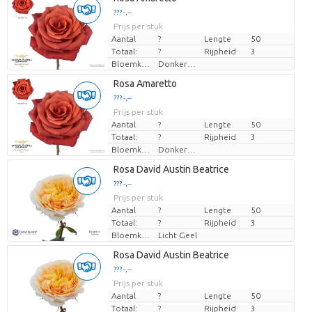
??? -,--
??? -,--
Prijs per stuk
Prijs per stuk
Aantal
?
Lengte
50
Totaal:
?
Rijpheid
3
Bloemkleur
Donkerbruin
Laden...
Rosa Amaretto
??? -,--
??? -,--
Prijs per stuk
Prijs per stuk
Aantal
?
Lengte
50
Totaal:
?
Rijpheid
3
Bloemkleur
Donkerbruin
Laden...
Rosa David Austin Beatrice
??? -,--
??? -,--
Prijs per stuk
Prijs per stuk
Aantal
?
Lengte
50
Totaal:
?
Rijpheid
3
Bloemkleur
Licht Geel
Laden...
Rosa David Austin Beatrice
??? -,--
??? -,--
Prijs per stuk
Prijs per stuk
Aantal
?
Lengte
50
Totaal:
?
Rijpheid
3