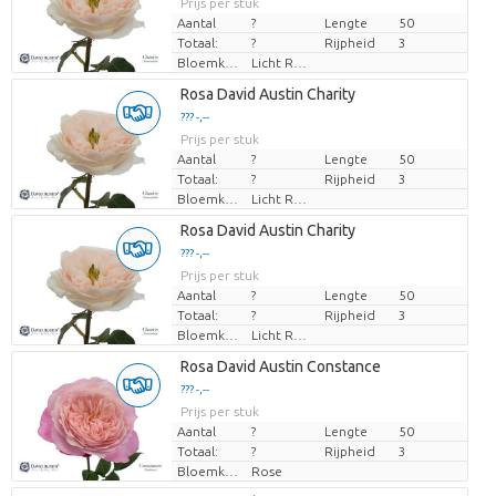
Prijs per stuk
Prijs per stuk
Aantal
?
Lengte
50
Totaal:
?
Rijpheid
3
Bloemkleur
Licht Rose
Laden...
Rosa David Austin Charity
??? -,--
??? -,--
Prijs per stuk
Prijs per stuk
Aantal
?
Lengte
50
Totaal:
?
Rijpheid
3
Bloemkleur
Licht Rose
Laden...
Rosa David Austin Charity
??? -,--
??? -,--
Prijs per stuk
Prijs per stuk
Aantal
?
Lengte
50
Totaal:
?
Rijpheid
3
Bloemkleur
Licht Rose
Laden...
Rosa David Austin Constance
??? -,--
??? -,--
Prijs per stuk
Prijs per stuk
Aantal
?
Lengte
50
Totaal:
?
Rijpheid
3
Bloemkleur
Rose