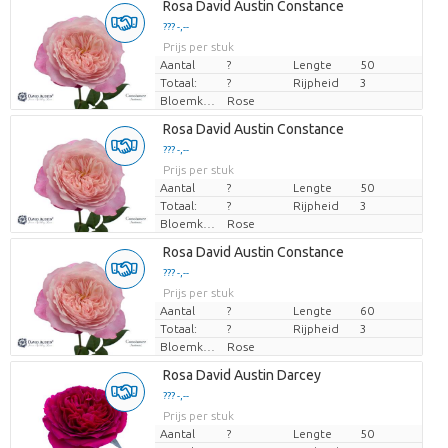
Laden...
Rosa David Austin Constance
??? -,--
??? -,--
Prijs per stuk
Prijs per stuk
Aantal
?
Lengte
50
Totaal:
?
Rijpheid
3
Bloemkleur
Rose
Laden...
Rosa David Austin Constance
??? -,--
??? -,--
Prijs per stuk
Prijs per stuk
Aantal
?
Lengte
50
Totaal:
?
Rijpheid
3
Bloemkleur
Rose
Laden...
Rosa David Austin Constance
??? -,--
??? -,--
Prijs per stuk
Prijs per stuk
Aantal
?
Lengte
60
Totaal:
?
Rijpheid
3
Bloemkleur
Rose
Laden...
Rosa David Austin Darcey
??? -,--
??? -,--
Prijs per stuk
Prijs per stuk
Aantal
?
Lengte
50