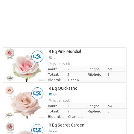
Laden...
R Eq Pink Mondial
??? -,--
??? -,--
Prijs per stuk
Prijs per stuk
Aantal
?
Lengte
50
Totaal:
?
Rijpheid
3
Bloemkleur
Licht Rose
Laden...
R Eq Quicksand
??? -,--
??? -,--
Prijs per stuk
Prijs per stuk
Aantal
?
Lengte
50
Totaal:
?
Rijpheid
3
Bloemkleur
Champagne
Laden...
R Eq Secret Garden
??? -,--
??? -,--