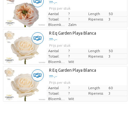
??? -,--
Prijs per stuk
Aantal
?
Length
50
Totaal:
?
Ripeness
3
Bloemkleur
Zalm
R Eq Garden Playa Blanca
??? -,--
Prijs per stuk
Aantal
?
Length
50
Totaal:
?
Ripeness
3
Bloemkleur
Wit
R Eq Garden Playa Blanca
??? -,--
Prijs per stuk
Aantal
?
Length
60
Totaal:
?
Ripeness
3
Bloemkleur
Wit