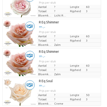
Prijs per stuk
Prijs per stuk
Aantal
?
Lengte
60
Totaal:
?
Rijpheid
3
Bloemkleur
Licht Rose
Laden...
R Eq Shimmer
??? -,--
??? -,--
Prijs per stuk
Prijs per stuk
Aantal
?
Lengte
60
Totaal:
?
Rijpheid
3
Bloemkleur
Zalm
Laden...
R Eq Shimmer
??? -,--
??? -,--
Prijs per stuk
Prijs per stuk
Aantal
?
Lengte
60
Totaal:
?
Rijpheid
3
Bloemkleur
Zalm
Laden...
R Eq Soul
??? -,--
??? -,--
Prijs per stuk
Prijs per stuk
Aantal
?
Lengte
50
Totaal:
?
Rijpheid
3
Bloemkleur
Creme