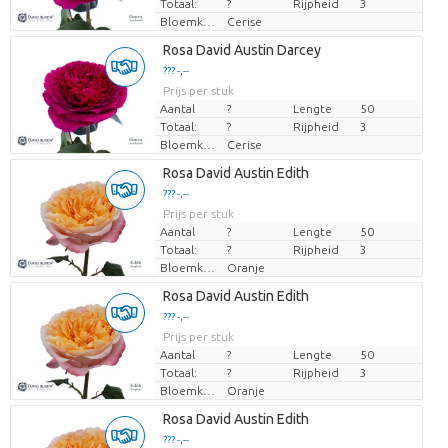
Totaal:
?
Rijpheid
3
Bloemkleur
Cerise
Laden...
Rosa David Austin Darcey
??? -,--
??? -,--
Prijs per stuk
Prijs per stuk
Aantal
?
Lengte
50
Totaal:
?
Rijpheid
3
Bloemkleur
Cerise
Laden...
Rosa David Austin Edith
??? -,--
??? -,--
Prijs per stuk
Prijs per stuk
Aantal
?
Lengte
50
Totaal:
?
Rijpheid
3
Bloemkleur
Oranje
Laden...
Rosa David Austin Edith
??? -,--
??? -,--
Prijs per stuk
Prijs per stuk
Aantal
?
Lengte
50
Totaal:
?
Rijpheid
3
Bloemkleur
Oranje
Laden...
Rosa David Austin Edith
??? -,--
??? -,--