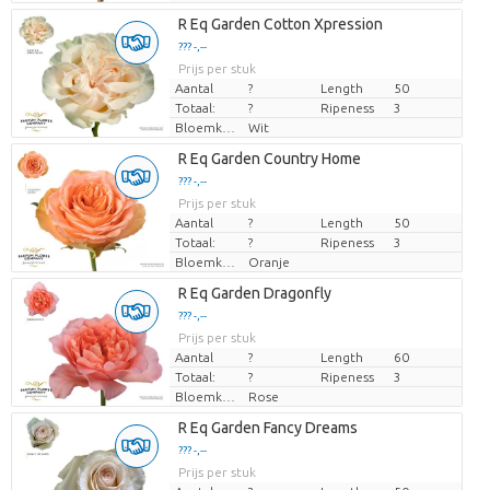
R Eq Garden Cotton Xpression
??? -,--
Prijs per stuk
Aantal
?
Length
50
Totaal:
?
Ripeness
3
Bloemkleur
Wit
R Eq Garden Country Home
??? -,--
Prijs per stuk
Aantal
?
Length
50
Totaal:
?
Ripeness
3
Bloemkleur
Oranje
R Eq Garden Dragonfly
??? -,--
Prijs per stuk
Aantal
?
Length
60
Totaal:
?
Ripeness
3
Bloemkleur
Rose
R Eq Garden Fancy Dreams
??? -,--
Prijs per stuk