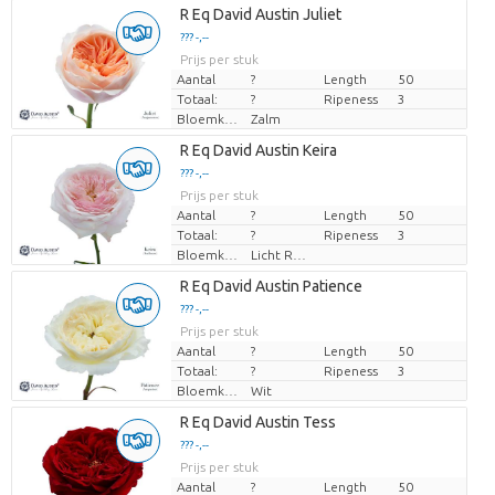
R Eq David Austin Juliet
??? -,--
Prijs per stuk
Aantal
?
Length
50
Totaal:
?
Ripeness
3
Bloemkleur
Zalm
R Eq David Austin Keira
??? -,--
Prijs per stuk
Aantal
?
Length
50
Totaal:
?
Ripeness
3
Bloemkleur
Licht Rose
R Eq David Austin Patience
??? -,--
Prijs per stuk
Aantal
?
Length
50
Totaal:
?
Ripeness
3
Bloemkleur
Wit
R Eq David Austin Tess
??? -,--
Prijs per stuk
Aantal
?
Length
50