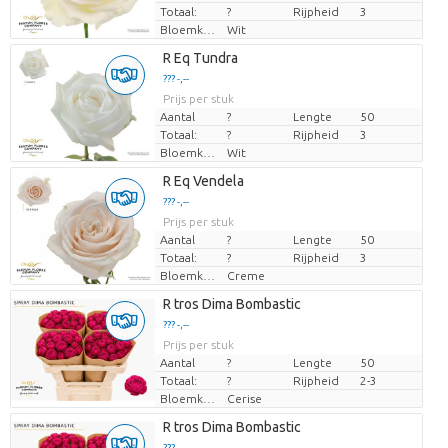
Totaal:
?
Rijpheid
3
Bloemkleur
Wit
Laden...
R Eq Tundra
??? -,--
??? -,--
Prijs per stuk
Prijs per stuk
Aantal
?
Lengte
50
Totaal:
?
Rijpheid
3
Bloemkleur
Wit
Laden...
R Eq Vendela
??? -,--
??? -,--
Prijs per stuk
Prijs per stuk
Aantal
?
Lengte
50
Totaal:
?
Rijpheid
3
Bloemkleur
Creme
Laden...
R tros Dima Bombastic
??? -,--
??? -,--
Prijs per stuk
Prijs per stuk
Aantal
?
Lengte
50
Totaal:
?
Rijpheid
2-3
Bloemkleur
Cerise
Laden...
R tros Dima Bombastic
??? -,--
??? -,--