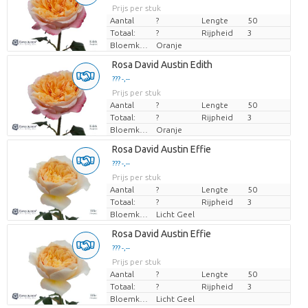
Prijs per stuk
Prijs per stuk
Aantal
?
Lengte
50
Totaal:
?
Rijpheid
3
Bloemkleur
Oranje
Laden...
Rosa David Austin Edith
??? -,--
??? -,--
Prijs per stuk
Prijs per stuk
Aantal
?
Lengte
50
Totaal:
?
Rijpheid
3
Bloemkleur
Oranje
Laden...
Rosa David Austin Effie
??? -,--
??? -,--
Prijs per stuk
Prijs per stuk
Aantal
?
Lengte
50
Totaal:
?
Rijpheid
3
Bloemkleur
Licht Geel
Laden...
Rosa David Austin Effie
??? -,--
??? -,--
Prijs per stuk
Prijs per stuk
Aantal
?
Lengte
50
Totaal:
?
Rijpheid
3
Bloemkleur
Licht Geel