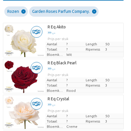
Rozen
Garden Roses Parfum Company.
R Eq Akito
??? -,--
Prijs per stuk
Aantal
?
Length
50
Totaal:
?
Ripeness
3
Bloemkleur
Wit
R Eq Black Pearl
??? -,--
Prijs per stuk
Aantal
?
Length
50
Totaal:
?
Ripeness
3
Bloemkleur
Rood
R Eq Crystal
??? -,--
Prijs per stuk
Aantal
?
Length
50
Totaal:
?
Ripeness
3
Bloemkleur
Creme