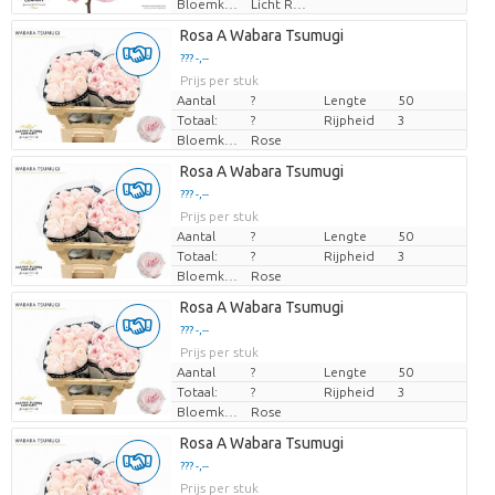
Bloemkleur
Licht Rose
Laden...
Rosa A Wabara Tsumugi
??? -,--
??? -,--
Prijs per stuk
Prijs per stuk
Aantal
?
Lengte
50
Totaal:
?
Rijpheid
3
Bloemkleur
Rose
Laden...
Rosa A Wabara Tsumugi
??? -,--
??? -,--
Prijs per stuk
Prijs per stuk
Aantal
?
Lengte
50
Totaal:
?
Rijpheid
3
Bloemkleur
Rose
Laden...
Rosa A Wabara Tsumugi
??? -,--
??? -,--
Prijs per stuk
Prijs per stuk
Aantal
?
Lengte
50
Totaal:
?
Rijpheid
3
Bloemkleur
Rose
Laden...
Rosa A Wabara Tsumugi
??? -,--
??? -,--
Prijs per stuk
Prijs per stuk