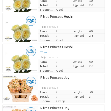
Aantal
?
Lengte
50
Totaal:
?
Rijpheid
2-3
Bloemkleur
Geel
Laden...
R tros Princess Hoshi
??? -,--
??? -,--
Prijs per stuk
Prijs per stuk
Aantal
?
Lengte
60
Totaal:
?
Rijpheid
2-3
Bloemkleur
Geel
Laden...
R tros Princess Hoshi
??? -,--
??? -,--
Prijs per stuk
Prijs per stuk
Aantal
?
Lengte
60
Totaal:
?
Rijpheid
2-3
Bloemkleur
Geel
Laden...
R tros Princess Joy
??? -,--
??? -,--
Prijs per stuk
Prijs per stuk
Aantal
?
Lengte
50
Totaal:
?
Rijpheid
3
Bloemkleur
Oranje
Laden...
R tros Princess Joy