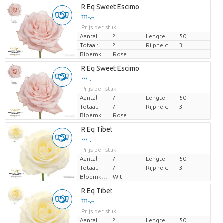
Laden...
R Eq Sweet Escimo
??? -,--
??? -,--
Prijs per stuk
Prijs per stuk
Aantal
?
Lengte
50
Totaal:
?
Rijpheid
3
Bloemkleur
Rose
Laden...
R Eq Sweet Escimo
??? -,--
??? -,--
Prijs per stuk
Prijs per stuk
Aantal
?
Lengte
50
Totaal:
?
Rijpheid
3
Bloemkleur
Rose
Laden...
R Eq Tibet
??? -,--
??? -,--
Prijs per stuk
Prijs per stuk
Aantal
?
Lengte
50
Totaal:
?
Rijpheid
3
Bloemkleur
Wit
Laden...
R Eq Tibet
??? -,--
??? -,--
Prijs per stuk
Prijs per stuk
Aantal
?
Lengte
50