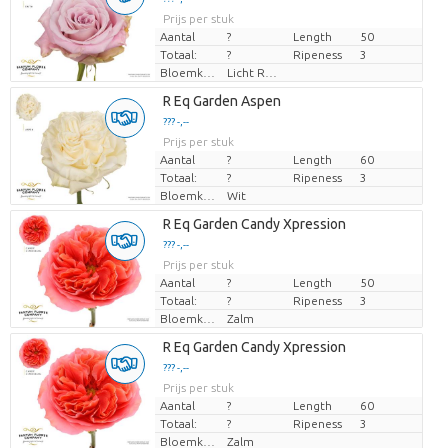
Prijs per stuk
Aantal
?
Length
50
Totaal:
?
Ripeness
3
Bloemkleur
Licht Rose
R Eq Garden Aspen
??? -,--
Prijs per stuk
Aantal
?
Length
60
Totaal:
?
Ripeness
3
Bloemkleur
Wit
R Eq Garden Candy Xpression
??? -,--
Prijs per stuk
Aantal
?
Length
50
Totaal:
?
Ripeness
3
Bloemkleur
Zalm
R Eq Garden Candy Xpression
??? -,--
Prijs per stuk
Aantal
?
Length
60
Totaal:
?
Ripeness
3
Bloemkleur
Zalm