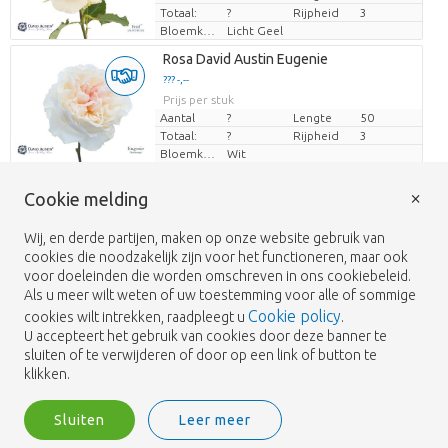
Totaal:
?
Rijpheid
3
Bloemkleur
Licht Geel
Laden...
Rosa David Austin Eugenie
??? -,--
??? -,--
Prijs per stuk
Prijs per stuk
Aantal
?
Lengte
50
Totaal:
?
Rijpheid
3
Bloemkleur
Wit
Laden...
Rosa David Austin Eugenie
×
Cookie melding
??? -,--
??? -,--
Prijs per stuk
Prijs per stuk
Wij, en derde partijen, maken op onze website gebruik van
Aantal
?
Lengte
50
cookies die noodzakelijk zijn voor het functioneren, maar ook
Totaal:
?
Rijpheid
3
voor doeleinden die worden omschreven in ons cookiebeleid.
Bloemkleur
Wit
Als u meer wilt weten of uw toestemming voor alle of sommige
Laden...
Rosa David Austin Eugenie
Cookie policy
cookies wilt intrekken, raadpleegt u
.
??? -,--
??? -,--
U accepteert het gebruik van cookies door deze banner te
Prijs per stuk
Prijs per stuk
sluiten of te verwijderen of door op een link of button te
Aantal
?
Lengte
50
klikken.
Totaal:
?
Rijpheid
3
Bloemkleur
Wit
Sluiten
Leer meer
Laden...
Rosa David Austin Eugenie