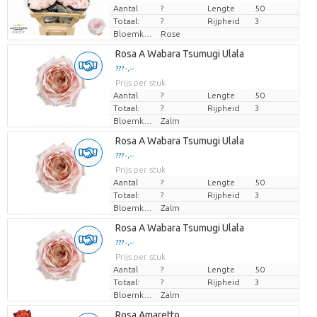
Aantal
?
Lengte
50
Totaal:
?
Rijpheid
3
Bloemkleur
Rose
Laden...
Rosa A Wabara Tsumugi Ulala
??? -,--
??? -,--
Prijs per stuk
Prijs per stuk
Aantal
?
Lengte
50
Totaal:
?
Rijpheid
3
Bloemkleur
Zalm
Laden...
Rosa A Wabara Tsumugi Ulala
??? -,--
??? -,--
Prijs per stuk
Prijs per stuk
Aantal
?
Lengte
50
Totaal:
?
Rijpheid
3
Bloemkleur
Zalm
Laden...
Rosa A Wabara Tsumugi Ulala
??? -,--
??? -,--
Prijs per stuk
Prijs per stuk
Aantal
?
Lengte
50
Totaal:
?
Rijpheid
3
Bloemkleur
Zalm
Laden...
Rosa Amaretto