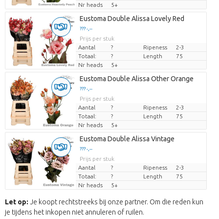
Nr heads
5+
Eustoma Double Alissa Lovely Red
??? -,--
Prijs per stuk
Aantal
?
Ripeness
2-3
Totaal:
?
Length
75
Nr heads
5+
Eustoma Double Alissa Other Orange
??? -,--
Prijs per stuk
Aantal
?
Ripeness
2-3
Totaal:
?
Length
75
Nr heads
5+
Eustoma Double Alissa Vintage
??? -,--
Prijs per stuk
Aantal
?
Ripeness
2-3
Totaal:
?
Length
75
Nr heads
5+
Let op:
Je koopt rechtstreeks bij onze partner. Om die reden kun
je tijdens het inkopen niet annuleren of ruilen.