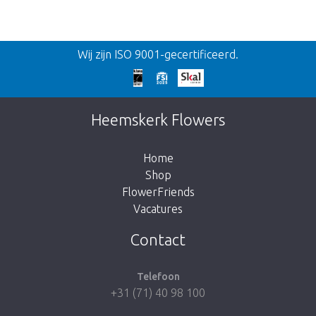
Terug
Wij zijn ISO 9001-gecertificeerd.
Te laat!
Dit artikel is helaas uitverkocht. Klik op de
Heemskerk Flowers
knop hieronder om terug te gaan naar de
shop.
Home
Shop
FlowerFriends
Vacatures
Breng me naar de shop
Contact
Telefoon
+31 (71) 40 98 100