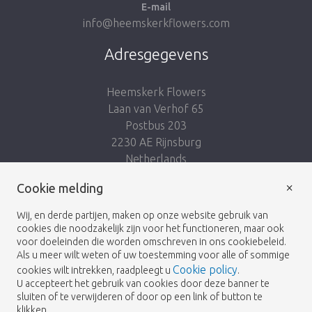
E-mail
info@heemskerkflowers.com
Adresgegevens
Heemskerk Flowers
Laan van Verhof 65
Postbus 203
2230 AE Rijnsburg
Netherlands
×
Volg ons:
Cookie melding
Wij, en derde partijen, maken op onze website gebruik van
cookies die noodzakelijk zijn voor het functioneren, maar ook
voor doeleinden die worden omschreven in ons cookiebeleid.
Als u meer wilt weten of uw toestemming voor alle of sommige
Cookie policy
cookies wilt intrekken, raadpleegt u
.
Heemskerk Flowers
Algemene voorwaarden
© 2026 -
U accepteert het gebruik van cookies door deze banner te
sluiten of te verwijderen of door op een link of button te
Privacybeleid
klikken.