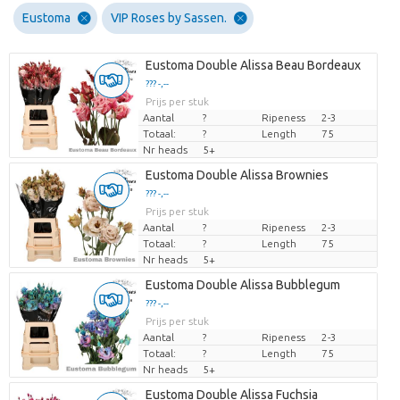
Eustoma
VIP Roses by Sassen.
Eustoma Double Alissa Beau Bordeaux
??? -,--
Prijs per stuk
Aantal
?
Ripeness
2-3
Totaal:
?
Length
75
Nr heads
5+
Eustoma Double Alissa Brownies
??? -,--
Prijs per stuk
Aantal
?
Ripeness
2-3
Totaal:
?
Length
75
Nr heads
5+
Eustoma Double Alissa Bubblegum
??? -,--
Prijs per stuk
Aantal
?
Ripeness
2-3
Totaal:
?
Length
75
Nr heads
5+
Eustoma Double Alissa Fuchsia