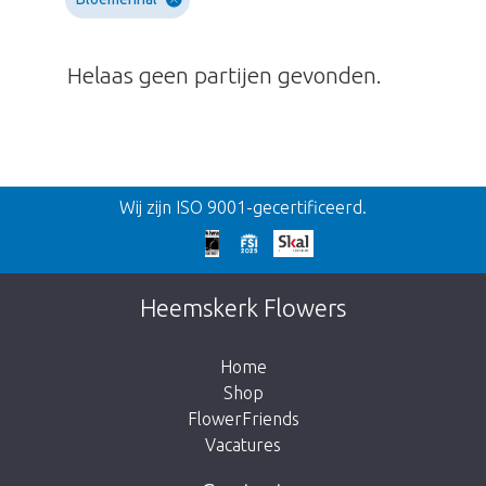
Helaas geen partijen gevonden.
Terug
Wij zijn ISO 9001-gecertificeerd.
Te laat!
Dit artikel is helaas uitverkocht. Klik op de
Heemskerk Flowers
knop hieronder om terug te gaan naar de
shop.
Home
Shop
FlowerFriends
Vacatures
Breng me naar de shop