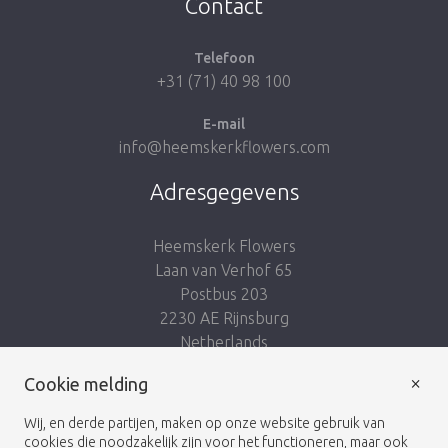
Contact
Telefoon
+31 (71) 40 98 100
E-mail
info@heemskerkflowers.com
Adresgegevens
Heemskerk Flowers
Laan van Verhof 65
Postbus 203
2230 AE Rijnsburg
Netherlands
×
Volg ons:
Cookie melding
Wij, en derde partijen, maken op onze website gebruik van
cookies die noodzakelijk zijn voor het functioneren, maar ook