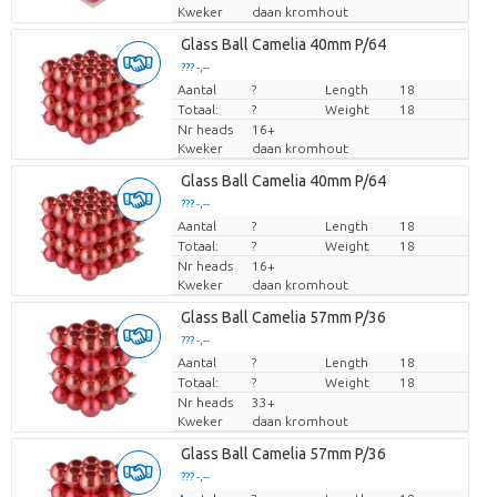
Kweker
daan kromhout
Glass Ball Camelia 40mm P/64
??? -,--
Aantal
Prijs per stuk
?
Length
18
Totaal:
?
Weight
18
Nr heads
16+
Kweker
daan kromhout
Glass Ball Camelia 40mm P/64
??? -,--
Aantal
Prijs per stuk
?
Length
18
Totaal:
?
Weight
18
Nr heads
16+
Kweker
daan kromhout
Glass Ball Camelia 57mm P/36
??? -,--
Aantal
Prijs per stuk
?
Length
18
Totaal:
?
Weight
18
Nr heads
33+
Kweker
daan kromhout
Glass Ball Camelia 57mm P/36
??? -,--