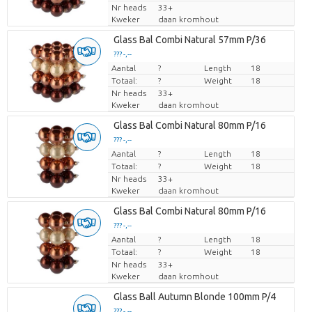
Nr heads
33+
Kweker
daan kromhout
Glass Bal Combi Natural 57mm P/36
??? -,--
Aantal
Prijs per stuk
?
Length
18
Totaal:
?
Weight
18
Nr heads
33+
Kweker
daan kromhout
Glass Bal Combi Natural 80mm P/16
??? -,--
Aantal
Prijs per stuk
?
Length
18
Totaal:
?
Weight
18
Nr heads
33+
Kweker
daan kromhout
Glass Bal Combi Natural 80mm P/16
??? -,--
Aantal
Prijs per stuk
?
Length
18
Totaal:
?
Weight
18
Nr heads
33+
Kweker
daan kromhout
Glass Ball Autumn Blonde 100mm P/4
??? -,--