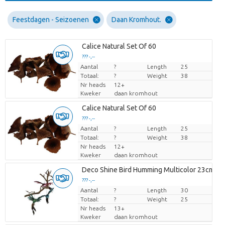
Feestdagen - Seizoenen
Daan Kromhout.
Calice Natural Set Of 60
??? -,--
Aantal
Prijs per stuk
?
Length
25
Totaal:
?
Weight
38
Nr heads
12+
Kweker
daan kromhout
Calice Natural Set Of 60
??? -,--
Aantal
Prijs per stuk
?
Length
25
Totaal:
?
Weight
38
Nr heads
12+
Kweker
daan kromhout
Deco Shine Bird Humming Multicolor 23cm As
??? -,--
Aantal
Prijs per stuk
?
Length
30
Totaal:
?
Weight
25
Nr heads
13+
Kweker
daan kromhout