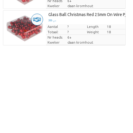
Nr heads
6+
Kweker
daan kromhout
Glass Ball Christmas Red 25mm On Wire P/14
??? -,--
Aantal
Prijs per stuk
?
Length
18
Totaal:
?
Weight
18
Nr heads
6+
Kweker
daan kromhout