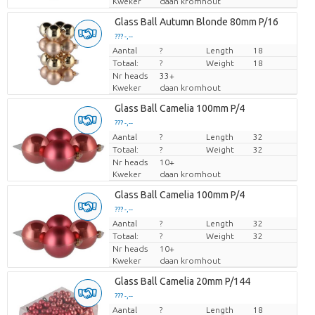
Kweker
daan kromhout
Glass Ball Autumn Blonde 80mm P/16
??? -,--
Aantal
Prijs per stuk
?
Length
18
Totaal:
?
Weight
18
Nr heads
33+
Kweker
daan kromhout
Glass Ball Camelia 100mm P/4
??? -,--
Aantal
Prijs per stuk
?
Length
32
Totaal:
?
Weight
32
Nr heads
10+
Kweker
daan kromhout
Glass Ball Camelia 100mm P/4
??? -,--
Aantal
Prijs per stuk
?
Length
32
Totaal:
?
Weight
32
Nr heads
10+
Kweker
daan kromhout
Glass Ball Camelia 20mm P/144
??? -,--
Aantal
Prijs per stuk
?
Length
18