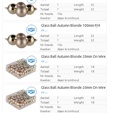
Aantal
Prijs per stuk
?
Length
32
Totaal:
?
Weight
32
Nr heads
10+
Kweker
daan kromhout
Glass Ball Autumn Blonde 100mm P/4
??? -,--
Aantal
Prijs per stuk
?
Length
32
Totaal:
?
Weight
32
Nr heads
10+
Kweker
daan kromhout
Glass Ball Autumn Blonde 20mm On Wire P/1
??? -,--
Aantal
Prijs per stuk
?
Length
18
Totaal:
?
Weight
18
Nr heads
6+
Kweker
daan kromhout
Glass Ball Autumn Blonde 20mm On Wire P/1
??? -,--
Aantal
Prijs per stuk
?
Length
18
Totaal:
?
Weight
18
Nr heads
6+
Kweker
daan kromhout