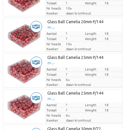
Totaal:
?
Weight
18
Nr heads
10+
Kweker
daan kromhout
Glass Ball Camelia 20mm P/144
??? -,--
Aantal
Prijs per stuk
?
Length
18
Totaal:
?
Weight
18
Nr heads
10+
Kweker
daan kromhout
Glass Ball Camelia 25mm P/144
??? -,--
Aantal
Prijs per stuk
?
Length
18
Totaal:
?
Weight
18
Nr heads
6+
Kweker
daan kromhout
Glass Ball Camelia 25mm P/144
??? -,--
Aantal
Prijs per stuk
?
Length
18
Totaal:
?
Weight
18
Nr heads
6+
Kweker
daan kromhout
Glass Ball Camelia 30mm P/72