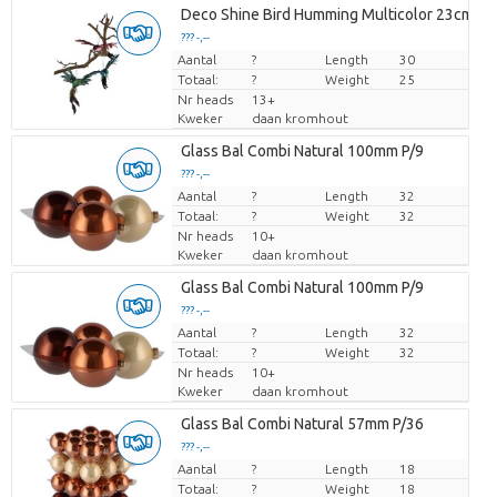
Deco Shine Bird Humming Multicolor 23cm As
??? -,--
Aantal
Prijs per stuk
?
Length
30
Totaal:
?
Weight
25
Nr heads
13+
Kweker
daan kromhout
Glass Bal Combi Natural 100mm P/9
??? -,--
Aantal
Prijs per stuk
?
Length
32
Totaal:
?
Weight
32
Nr heads
10+
Kweker
daan kromhout
Glass Bal Combi Natural 100mm P/9
??? -,--
Aantal
Prijs per stuk
?
Length
32
Totaal:
?
Weight
32
Nr heads
10+
Kweker
daan kromhout
Glass Bal Combi Natural 57mm P/36
??? -,--
Aantal
Prijs per stuk
?
Length
18
Totaal:
?
Weight
18