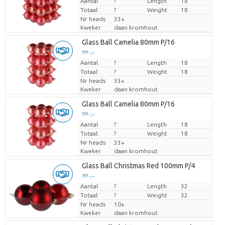
Aantal
Prijs per stuk
?
Length
18
Totaal:
?
Weight
18
Nr heads
33+
Kweker
daan kromhout
Glass Ball Camelia 80mm P/16
??? -,--
Aantal
Prijs per stuk
?
Length
18
Totaal:
?
Weight
18
Nr heads
33+
Kweker
daan kromhout
Glass Ball Camelia 80mm P/16
??? -,--
Aantal
Prijs per stuk
?
Length
18
Totaal:
?
Weight
18
Nr heads
33+
Kweker
daan kromhout
Glass Ball Christmas Red 100mm P/4
??? -,--
Aantal
Prijs per stuk
?
Length
32
Totaal:
?
Weight
32
Nr heads
10+
Kweker
daan kromhout