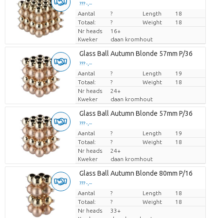
??? -,--
Aantal
Prijs per stuk
?
Length
18
Totaal:
?
Weight
18
Nr heads
16+
Kweker
daan kromhout
Glass Ball Autumn Blonde 57mm P/36
??? -,--
Aantal
Prijs per stuk
?
Length
19
Totaal:
?
Weight
18
Nr heads
24+
Kweker
daan kromhout
Glass Ball Autumn Blonde 57mm P/36
??? -,--
Aantal
Prijs per stuk
?
Length
19
Totaal:
?
Weight
18
Nr heads
24+
Kweker
daan kromhout
Glass Ball Autumn Blonde 80mm P/16
??? -,--
Aantal
Prijs per stuk
?
Length
18
Totaal:
?
Weight
18
Nr heads
33+