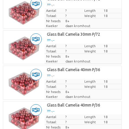
??? -,--
Aantal
Prijs per stuk
?
Length
18
Totaal:
?
Weight
18
Nr heads
8+
Kweker
daan kromhout
Glass Ball Camelia 30mm P/72
??? -,--
Aantal
Prijs per stuk
?
Length
18
Totaal:
?
Weight
18
Nr heads
8+
Kweker
daan kromhout
Glass Ball Camelia 40mm P/36
??? -,--
Aantal
Prijs per stuk
?
Length
18
Totaal:
?
Weight
18
Nr heads
8+
Kweker
daan kromhout
Glass Ball Camelia 40mm P/36
??? -,--
Aantal
Prijs per stuk
?
Length
18
Totaal:
?
Weight
18
Nr heads
8+