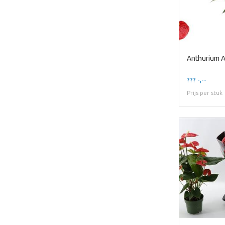
Anthurium A
??? -,--
Prijs per stuk