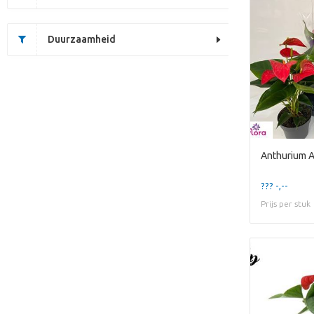
Duurzaamheid
Anthurium 
??? -,--
Prijs per stuk