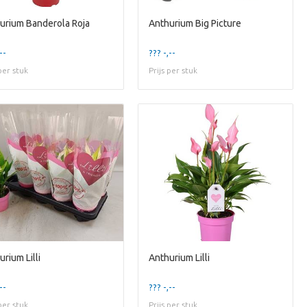
urium Banderola Roja
Anthurium Big Picture
--
??? -,--
 per stuk
Prijs per stuk
rium Lilli
Anthurium Lilli
--
??? -,--
 per stuk
Prijs per stuk