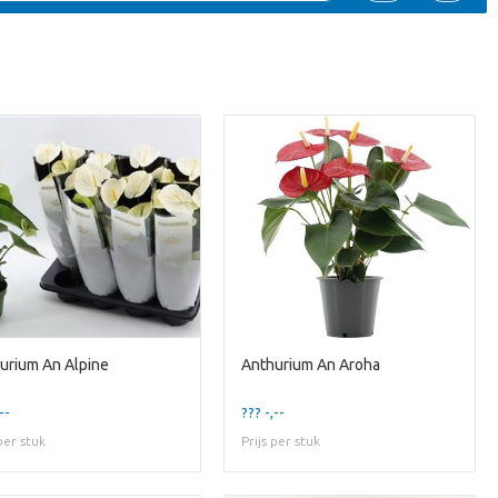
urium An Alpine
Anthurium An Aroha
--
??? -,--
 per stuk
Prijs per stuk