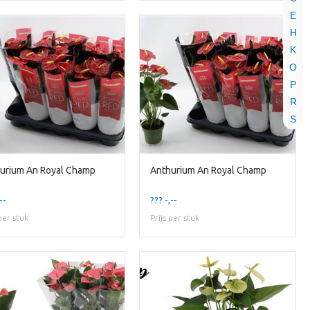
E
H
K
O
P
R
S
urium An Royal Champ
Anthurium An Royal Champ
--
??? -,--
 per stuk
Prijs per stuk