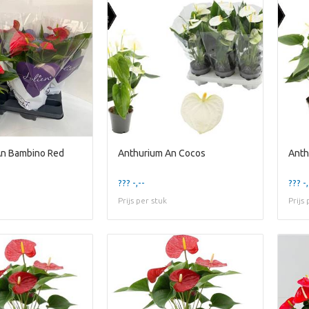
An Bambino Red
Anthurium An Cocos
Anth
??? -,--
??? -,
Prijs per stuk
Prijs