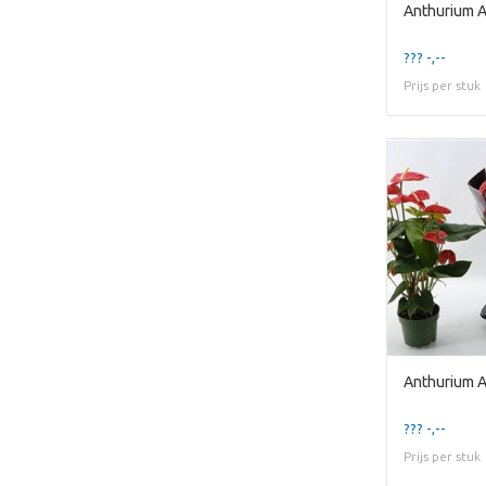
Anthurium 
??? -,--
Prijs per stuk
Anthurium 
??? -,--
Prijs per stuk