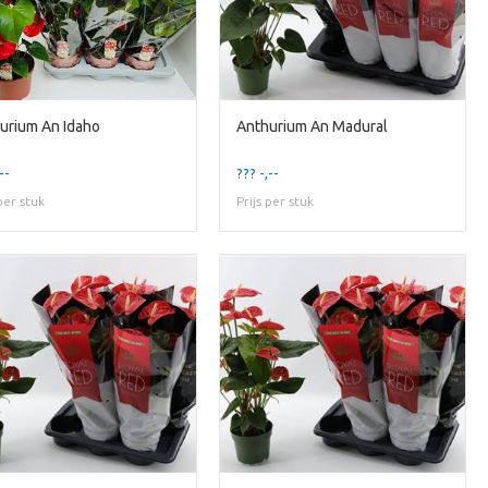
urium An Idaho
Anthurium An Madural
--
??? -,--
 per stuk
Prijs per stuk