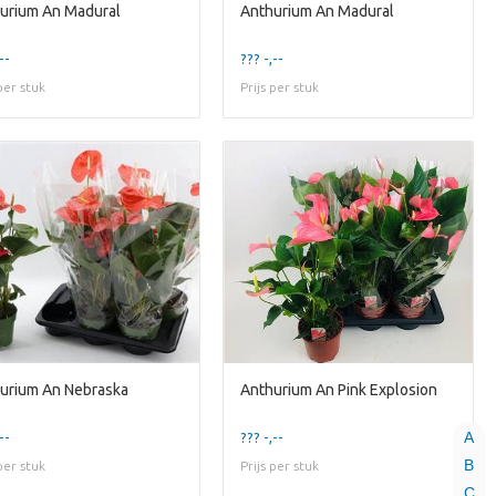
urium An Madural
Anthurium An Madural
--
??? -,--
 per stuk
Prijs per stuk
urium An Nebraska
Anthurium An Pink Explosion
A
--
??? -,--
B
 per stuk
Prijs per stuk
C