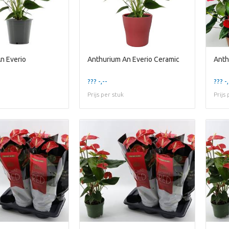
n Everio
Anthurium An Everio Ceramic
Anth
??? -,--
??? -,
Prijs per stuk
Prijs