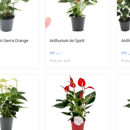
n Sierra Orange
Anthurium An Spirit
Anth
??? -,--
??? -,
Prijs per stuk
Prijs