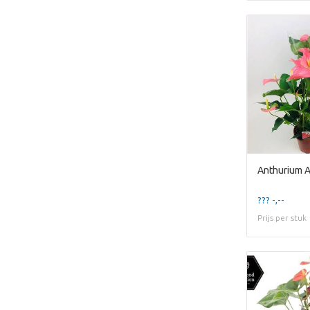
Anthurium A
??? -,--
Prijs per stuk