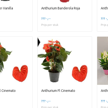
n Vanilla
Anthurium Banderola Roja
Anth
??? -,--
??? -,
Prijs per stuk
Prijs
l Cinemato
Anthurium Fl Cinemato
Anthu
??? -,--
??? -,
Prijs per stuk
Prijs