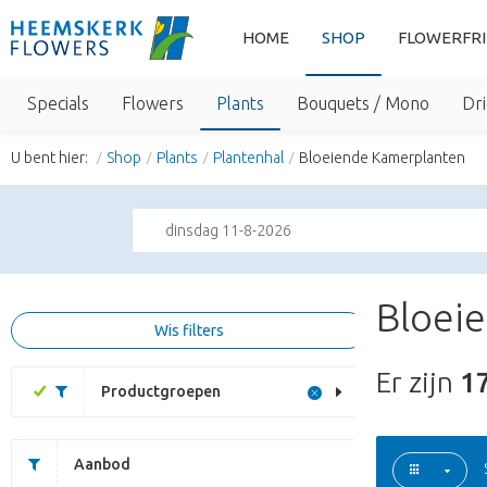
HOME
SHOP
FLOWERFR
Specials
Flowers
Plants
Bouquets / Mono
Dri
U bent hier:
Shop
Plants
Plantenhal
Bloeiende Kamerplanten
dinsdag 11-8-2026
Bloeie
Wis filters
Er zijn
1
Productgroepen
Aanbod