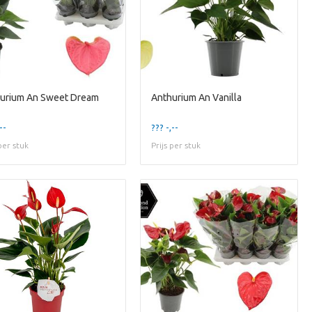
urium An Sweet Dream
Anthurium An Vanilla
--
??? -,--
 per stuk
Prijs per stuk