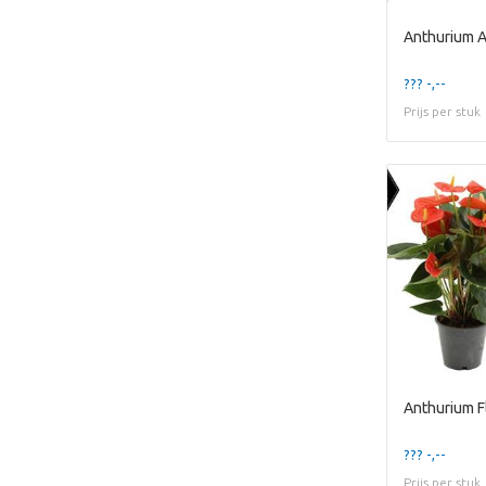
Anthurium A
??? -,--
Prijs per stuk
Anthurium F
??? -,--
Prijs per stuk