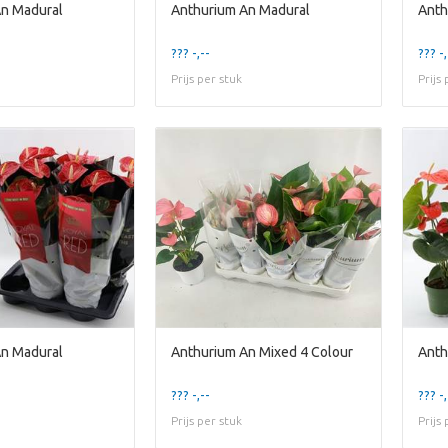
An Madural
Anthurium An Madural
Anth
??? -,--
??? -,
Prijs per stuk
Prijs
An Madural
Anthurium An Mixed 4 Colour
Anth
??? -,--
??? -,
Prijs per stuk
Prijs