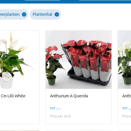
merplanten
Plantenhal
Cm Lilli White
Anthurium A Querida
Anth
??? -,--
??? -,
Prijs per stuk
Prijs