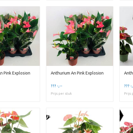
n Pink Explosion
Anthurium An Pink Explosion
Anth
??? -,--
??? -,
Prijs per stuk
Prijs