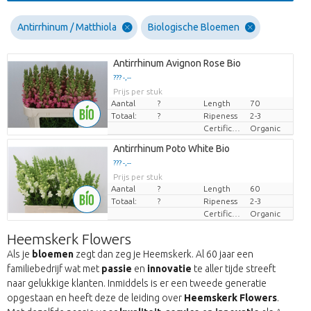
Antirrhinum / Matthiola
Biologische Bloemen
Antirrhinum Avignon Rose Bio
??? -,--
Prijs per stuk
Aantal
?
Length
70
Totaal:
?
Ripeness
2-3
Certificaten Biologisch
Organic
Antirrhinum Poto White Bio
??? -,--
Prijs per stuk
Aantal
?
Length
60
Totaal:
?
Ripeness
2-3
Certificaten Biologisch
Organic
Heemskerk Flowers
Als je
bloemen
zegt dan zeg je Heemskerk. Al 60 jaar een
familiebedrijf wat met
passie
en
innovatie
te aller tijde streeft
naar gelukkige klanten. Inmiddels is er een tweede generatie
opgestaan en heeft deze de leiding over
Heemskerk Flowers
.