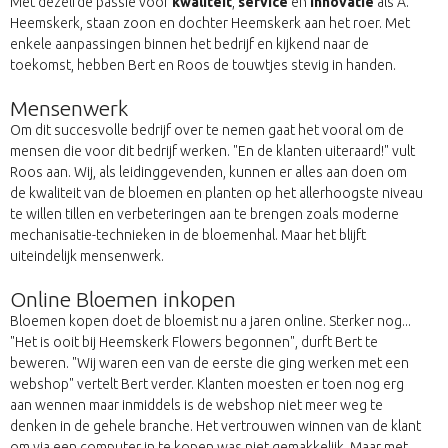
Met dezelfde passie voor
kwaliteit
,
service
en
innovatie
als A.
Heemskerk, staan zoon en dochter Heemskerk aan het roer. Met
enkele aanpassingen binnen het bedrijf en kijkend naar de
toekomst, hebben Bert en Roos de touwtjes stevig in handen.
Mensenwerk
Om dit succesvolle bedrijf over te nemen gaat het vooral om de
mensen die voor dit bedrijf werken. "En de klanten uiteraard!" vult
Roos aan. Wij, als leidinggevenden, kunnen er alles aan doen om
de kwaliteit van de bloemen en planten op het allerhoogste niveau
te willen tillen en verbeteringen aan te brengen zoals moderne
mechanisatie-technieken in de bloemenhal. Maar het blijft
uiteindelijk mensenwerk.
Online Bloemen inkopen
Bloemen kopen doet de bloemist nu a jaren online. Sterker nog...
"Het is ooit bij Heemskerk Flowers begonnen", durft Bert te
beweren. "Wij waren een van de eerste die ging werken met een
webshop" vertelt Bert verder. Klanten moesten er toen nog erg
aan wennen maar inmiddels is de webshop niet meer weg te
denken in de gehele branche. Het vertrouwen winnen van de klant
om via een computer in te kopen was niet gemakkelijk. Maar met