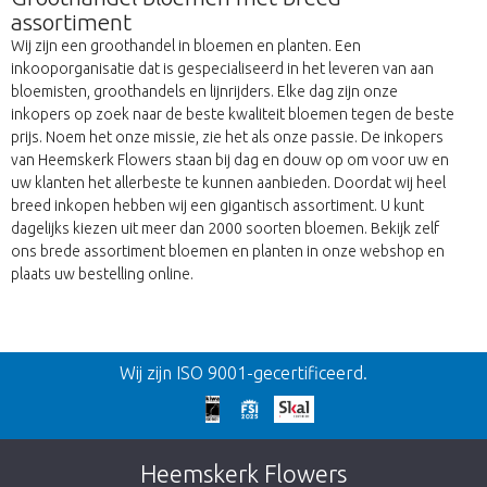
assortiment
Wij zijn een groothandel in bloemen en planten. Een
inkooporganisatie dat is gespecialiseerd in het leveren van aan
bloemisten, groothandels en lijnrijders. Elke dag zijn onze
inkopers op zoek naar de beste kwaliteit bloemen tegen de beste
prijs. Noem het onze missie, zie het als onze passie. De inkopers
van Heemskerk Flowers staan bij dag en douw op om voor uw en
uw klanten het allerbeste te kunnen aanbieden. Doordat wij heel
breed inkopen hebben wij een gigantisch assortiment. U kunt
dagelijks kiezen uit meer dan 2000 soorten bloemen. Bekijk zelf
ons brede assortiment bloemen en planten in onze webshop en
plaats uw bestelling online.
Terug
Wij zijn ISO 9001-gecertificeerd.
Te laat!
Dit artikel is helaas uitverkocht. Klik op de
Heemskerk Flowers