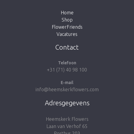
knop hieronder om terug te gaan naar de
shop.
Home
Shop
FlowerFriends
Vacatures
Breng me naar de shop
Contact
Telefoon
+31 (71) 40 98 100
E-mail
info@heemskerkflowers.com
Adresgegevens
Heemskerk Flowers
Laan van Verhof 65
Postbus 203