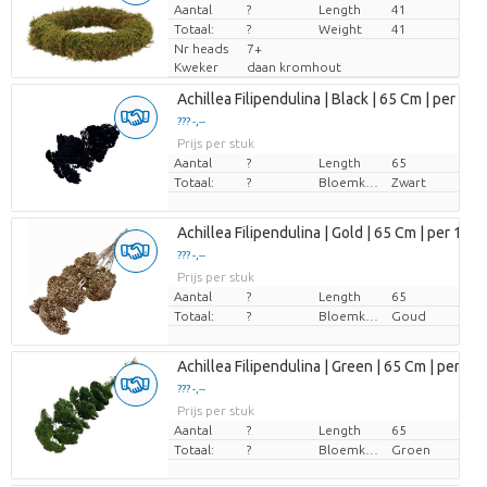
Aantal
Prijs per stuk
?
Length
41
Totaal:
?
Weight
41
Nr heads
7+
Kweker
daan kromhout
Achillea Filipendulina | Black | 65 Cm | per 12 
??? -,--
Prijs per stuk
Aantal
?
Length
65
Totaal:
?
Bloemkleur
Zwart
Achillea Filipendulina | Gold | 65 Cm | per 12 S
??? -,--
Prijs per stuk
Aantal
?
Length
65
Totaal:
?
Bloemkleur
Goud
Achillea Filipendulina | Green | 65 Cm | per 12 
??? -,--
Prijs per stuk
Aantal
?
Length
65
Totaal:
?
Bloemkleur
Groen