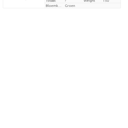
Totaal:
?
Weight
150
Bloemkleur
Groen