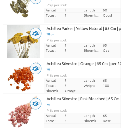
Prijs per stuk
Aantal
?
Length
60
Totaal:
?
Bloemkleur
Goud
Achillea Parker | Yellow Natural | 65 Cm | per 
??? -,--
Prijs per stuk
Aantal
?
Length
65
Totaal:
?
Bloemkleur
Geel
Achillea Silvestre | Orange | 65 Cm | per 20 S
??? -,--
Prijs per stuk
Aantal
?
Length
65
Totaal:
?
Weight
100
Bloemkleur
Oranje
Achillea Silvestre | Pink Bleached | 65 Cm | per
??? -,--
Prijs per stuk
Aantal
?
Length
65
Totaal:
?
Bloemkleur
Rose