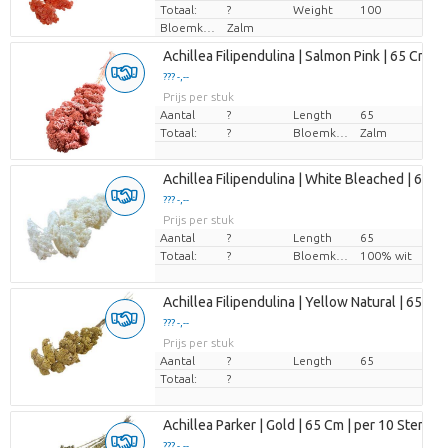
Totaal:
?
Weight
100
Bloemkleur
Zalm
Achillea Filipendulina | Salmon Pink | 65 Cm | p
??? -,--
Prijs per stuk
Aantal
?
Length
65
Totaal:
?
Bloemkleur
Zalm
Achillea Filipendulina | White Bleached | 65 Cm
??? -,--
Prijs per stuk
Aantal
?
Length
65
Totaal:
?
Bloemkleur
100% wit
Achillea Filipendulina | Yellow Natural | 65 Cm 
??? -,--
Prijs per stuk
Aantal
?
Length
65
Totaal:
?
Achillea Parker | Gold | 65 Cm | per 10 Stems
??? -,--