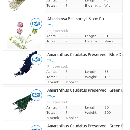
Aantal
?
Length
45
Totaal:
?
Bloemkleur
Wit
Afscabiosa Ball spray L61cm Pu
??? -,--
Prijs per stuk
Aantal
?
Length
61
Totaal:
?
Bloemkleur
Paars
Amaranthus Caudatus Preserved | Blue Dark |
??? -,--
Prijs per stuk
Aantal
?
Length
65
Totaal:
?
Weight
125
Bloemkleur
Donkerblauw
Amaranthus Caudatus Preserved | Green Dark 
??? -,--
Prijs per stuk
Aantal
?
Length
80
Totaal:
?
Weight
200
Bloemkleur
Donkergroen
Amaranthus Caudatus Preserved | Green Red |