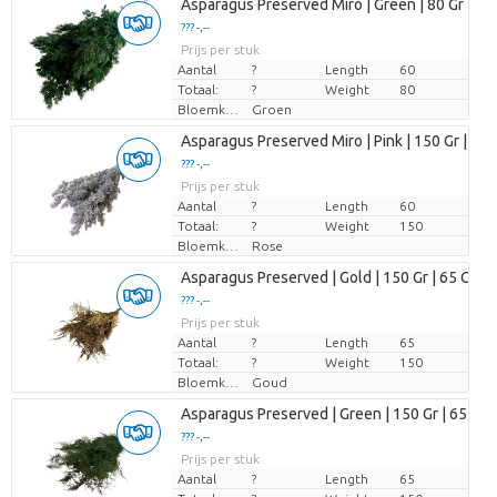
Asparagus Preserved Miro | Green | 80 Gr | 65
??? -,--
Prijs per stuk
Aantal
?
Length
60
Totaal:
?
Weight
80
Bloemkleur
Groen
Asparagus Preserved Miro | Pink | 150 Gr | 65
??? -,--
Prijs per stuk
Aantal
?
Length
60
Totaal:
?
Weight
150
Bloemkleur
Rose
Asparagus Preserved | Gold | 150 Gr | 65 Cm
??? -,--
Prijs per stuk
Aantal
?
Length
65
Totaal:
?
Weight
150
Bloemkleur
Goud
Asparagus Preserved | Green | 150 Gr | 65 Cm
??? -,--
Prijs per stuk
Aantal
?
Length
65