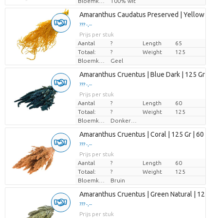
Bloemkleur
100% wit
Amaranthus Caudatus Preserved | Yellow | 125
??? -,--
Prijs per stuk
Aantal
?
Length
65
Totaal:
?
Weight
125
Bloemkleur
Geel
Amaranthus Cruentus | Blue Dark | 125 Gr | 6
??? -,--
Prijs per stuk
Aantal
?
Length
60
Totaal:
?
Weight
125
Bloemkleur
Donkerblauw
Amaranthus Cruentus | Coral | 125 Gr | 60 Cm
??? -,--
Prijs per stuk
Aantal
?
Length
60
Totaal:
?
Weight
125
Bloemkleur
Bruin
Amaranthus Cruentus | Green Natural | 125 Gr 
??? -,--
Prijs per stuk