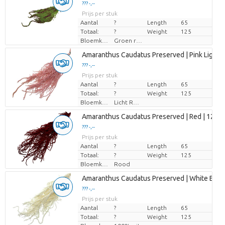
??? -,--
Prijs per stuk
Aantal
?
Length
65
Totaal:
?
Weight
125
Bloemkleur
Groen rood
Amaranthus Caudatus Preserved | Pink Light |
??? -,--
Prijs per stuk
Aantal
?
Length
65
Totaal:
?
Weight
125
Bloemkleur
Licht Rose
Amaranthus Caudatus Preserved | Red | 125 Gr
??? -,--
Prijs per stuk
Aantal
?
Length
65
Totaal:
?
Weight
125
Bloemkleur
Rood
Amaranthus Caudatus Preserved | White Bleac
??? -,--
Prijs per stuk
Aantal
?
Length
65
Totaal:
?
Weight
125