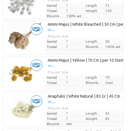
Prijs per stuk
Aantal
?
Length
75
Totaal:
?
Weight
150
Bloemkleur
100% wit
Ammi Majus | White Bleached | 50 Cm | per 10
??? -,--
Prijs per stuk
Aantal
?
Length
50
Totaal:
?
Bloemkleur
100% wit
Ammi Majus | Yellow | 70 Cm | per 10 Stems
??? -,--
Prijs per stuk
Aantal
?
Length
70
Totaal:
?
Bloemkleur
Geel
Anaphalis | White Natural | 85 Gr | 45 Cm
??? -,--
Prijs per stuk
Aantal
?
Length
45
Totaal:
?
Weight
85
Bloemkleur
Wit