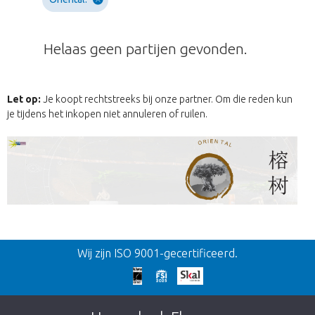
Helaas geen partijen gevonden.
Let op:
Je koopt rechtstreeks bij onze partner. Om die reden kun
je tijdens het inkopen niet annuleren of ruilen.
Terug
Wij zijn ISO 9001-gecertificeerd.
Te laat!
Dit artikel is helaas uitverkocht. Klik op de