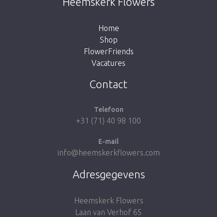
Heemskerk Flowers
knop hieronder om terug te gaan naar de
shop.
Home
Shop
FlowerFriends
Vacatures
Breng me naar de shop
Contact
Telefoon
+31 (71) 40 98 100
E-mail
info@heemskerkflowers.com
Adresgegevens
Heemskerk Flowers
Laan van Verhof 65