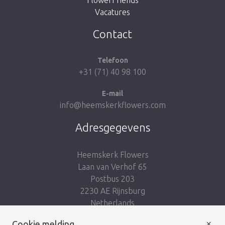
Vacatures
Breng me naar de shop
Contact
Telefoon
+31 (71) 40 98 100
E-mail
info@heemskerkflowers.com
Adresgegevens
Heemskerk Flowers
Laan van Verhof 65
Postbus 203
2230 AE Rijnsburg
Netherlands
×
Cookie melding