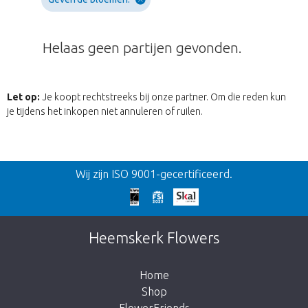
Helaas geen partijen gevonden.
Let op:
Je koopt rechtstreeks bij onze partner. Om die reden kun
je tijdens het inkopen niet annuleren of ruilen.
Terug
Wij zijn ISO 9001-gecertificeerd.
Te laat!
Dit artikel is helaas uitverkocht. Klik op de
Heemskerk Flowers
knop hieronder om terug te gaan naar de
shop.
Home
Shop
FlowerFriends