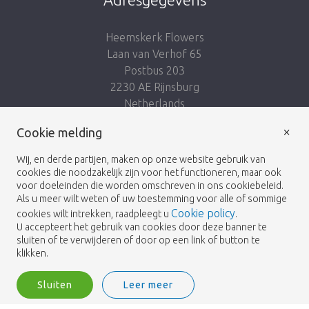
Heemskerk Flowers
Laan van Verhof 65
Postbus 203
2230 AE Rijnsburg
Netherlands
×
Volg ons:
Cookie melding
Wij, en derde partijen, maken op onze website gebruik van
cookies die noodzakelijk zijn voor het functioneren, maar ook
voor doeleinden die worden omschreven in ons cookiebeleid.
Als u meer wilt weten of uw toestemming voor alle of sommige
Cookie policy
cookies wilt intrekken, raadpleegt u
.
Heemskerk Flowers
Algemene voorwaarden
© 2026 -
U accepteert het gebruik van cookies door deze banner te
sluiten of te verwijderen of door op een link of button te
Privacybeleid
klikken.
Sluiten
Leer meer
Heemskerk Flowers is a trading name of BGH A.Heemskerk AZN b.v.