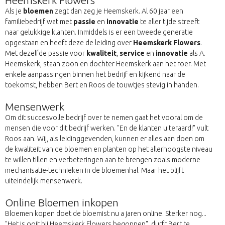
Heemskerk Flowers
Als je
bloemen
zegt dan zeg je Heemskerk. Al 60 jaar een
familiebedrijf wat met
passie
en
innovatie
te aller tijde streeft
naar gelukkige klanten. Inmiddels is er een tweede generatie
opgestaan en heeft deze de leiding over
Heemskerk Flowers
.
Met dezelfde passie voor
kwaliteit
,
service
en
innovatie
als A.
Heemskerk, staan zoon en dochter Heemskerk aan het roer. Met
enkele aanpassingen binnen het bedrijf en kijkend naar de
toekomst, hebben Bert en Roos de touwtjes stevig in handen.
Mensenwerk
Om dit succesvolle bedrijf over te nemen gaat het vooral om de
mensen die voor dit bedrijf werken. "En de klanten uiteraard!" vult
Roos aan. Wij, als leidinggevenden, kunnen er alles aan doen om
de kwaliteit van de bloemen en planten op het allerhoogste niveau
te willen tillen en verbeteringen aan te brengen zoals moderne
mechanisatie-technieken in de bloemenhal. Maar het blijft
uiteindelijk mensenwerk.
Online Bloemen inkopen
Bloemen kopen doet de bloemist nu a jaren online. Sterker nog...
"Het is ooit bij Heemskerk Flowers begonnen", durft Bert te