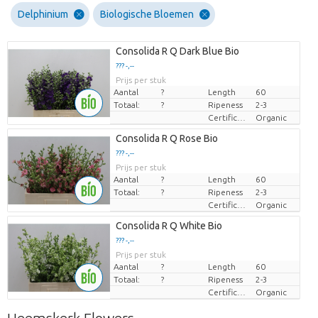
Delphinium
Biologische Bloemen
Consolida R Q Dark Blue Bio
??? -,--
Prijs per stuk
Aantal
?
Length
60
Totaal:
?
Ripeness
2-3
Certificaten Biologisch
Organic
Consolida R Q Rose Bio
??? -,--
Prijs per stuk
Aantal
?
Length
60
Totaal:
?
Ripeness
2-3
Certificaten Biologisch
Organic
Consolida R Q White Bio
??? -,--
Prijs per stuk
Aantal
?
Length
60
Totaal:
?
Ripeness
2-3
Certificaten Biologisch
Organic