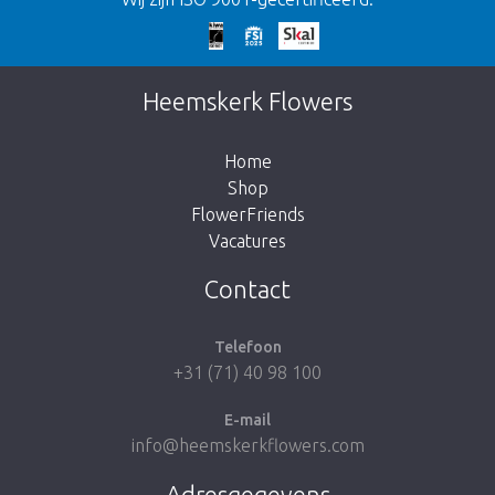
Te laat!
Dit artikel is helaas uitverkocht. Klik op de
Heemskerk Flowers
knop hieronder om terug te gaan naar de
shop.
Home
Shop
FlowerFriends
Vacatures
Breng me naar de shop
Contact
Telefoon
+31 (71) 40 98 100
E-mail
info@heemskerkflowers.com
Adresgegevens