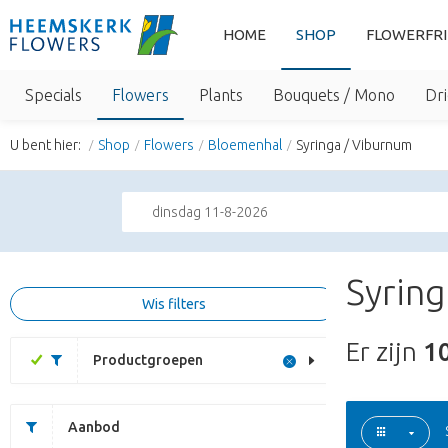
HOME
SHOP
FLOWERFR
Specials
Flowers
Plants
Bouquets / Mono
Dri
U bent hier:
Shop
Flowers
Bloemenhal
Syringa / Viburnum
dinsdag 11-8-2026
Syring
Wis filters
Er zijn
1
Productgroepen
Aanbod