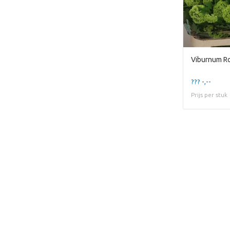
Viburnum R
??? -,--
Prijs per stuk
Dit artikel is helaas uitv