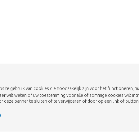
Breng me naar de shop
bsite gebruik van cookies die noodzakelijk zijn voor het functioneren,
eer wilt weten of uw toestemming voor alle of sommige cookies wilt int
 deze banner te sluiten of te verwijderen of door op een link of button 