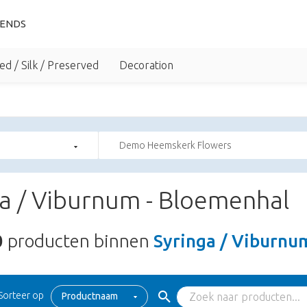
IENDS
ed / Silk / Preserved
Decoration
Demo Heemskerk Flowers
a / Viburnum - Bloemenhal
0
producten binnen
Syringa / Viburnu
Sorteer op
Productnaam