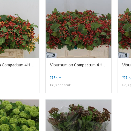
Viburnum on Compactum 4 Head
Viburnum on Compactum 4 Head
??? -,--
??? -,
Prijs per stuk
Prijs