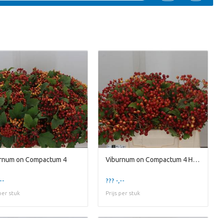
rnum on Compactum 4
Viburnum on Compactum 4 Head
--
??? -,--
 per stuk
Prijs per stuk