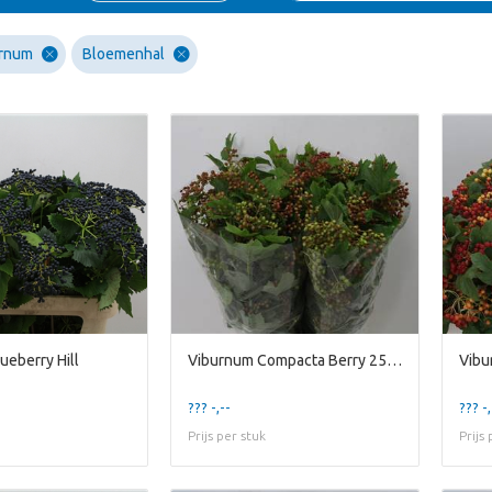
urnum
Bloemenhal
ueberry Hill
Viburnum Compacta Berry 250gr (p. bunch)
Vibu
??? -,--
??? -,
Prijs per stuk
Prijs