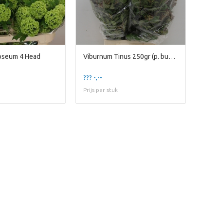
oseum 4 Head
Viburnum Tinus 250gr (p. bunch)
??? -,--
Prijs per stuk
Te laat!
erkocht. Klik op de knop hieronder om 