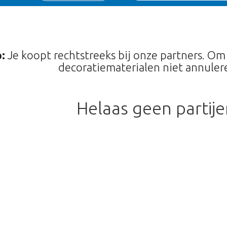
:
Je koopt rechtstreeks bij onze partners. Om
decoratiematerialen niet annulere
Helaas geen partij
Te laat!
erkocht. Klik op de knop hieronder om 