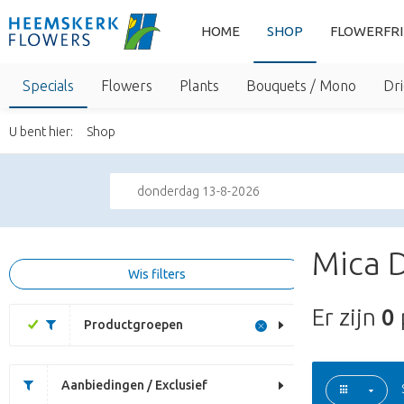
HOME
SHOP
FLOWERFR
Specials
Flowers
Plants
Bouquets / Mono
Dri
U bent hier:
Shop
donderdag 13-8-2026
Mica D
Wis filters
Er zijn
0
Productgroepen
Aanbiedingen / Exclusief