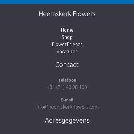
Dit artikel is helaas uitverkocht. Klik op de
Heemskerk Flowers
knop hieronder om terug te gaan naar de
shop.
Home
Shop
FlowerFriends
Vacatures
Breng me naar de shop
Contact
Telefoon
+31 (71) 40 98 100
E-mail
info@heemskerkflowers.com
Adresgegevens