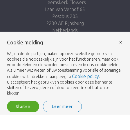
Heemskerk Flowers
Laan van Verhof 65
Postbus 203
2230 AE Rijnsburg
Netherlands
×
Volg ons:
Cookie melding
Wij, en derde partijen, maken op onze website gebruik van
cookies die noodzakelijk zijn voor het functioneren, maar ook
voor doeleinden die worden omschreven in ons cookiebeleid.
Als u meer wilt weten of uw toestemming voor alle of sommige
Cookie policy
cookies wilt intrekken, raadpleegt u
.
Heemskerk Flowers
Algemene voorwaarden
© 2026 -
U accepteert het gebruik van cookies door deze banner te
sluiten of te verwijderen of door op een link of button te
Privacybeleid
klikken.
Sluiten
Leer meer
Heemskerk Flowers is a trading name of BGH A.Heemskerk AZN b.v.
2
Inloggen
Filter