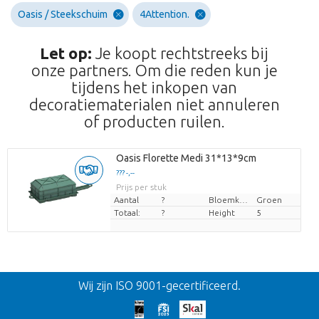
Oasis / Steekschuim
4Attention.
Let op:
Je koopt rechtstreeks bij
onze partners. Om die reden kun je
tijdens het inkopen van
decoratiematerialen niet annuleren
of producten ruilen.
Oasis Florette Medi 31*13*9cm
??? -,--
Prijs per stuk
Aantal
?
Bloemkleur
Groen
Totaal:
?
Height
5
Terug
Wij zijn ISO 9001-gecertificeerd.
Te laat!