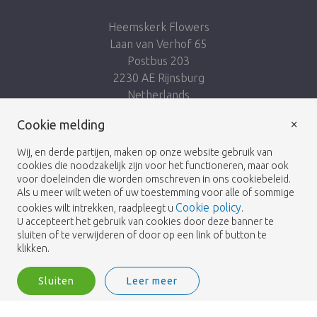
Heemskerk Flowers
Laan van Verhof 65
Postbus 203
2230 AE Rijnsburg
Netherlands
×
Cookie melding
Volg ons:
Wij, en derde partijen, maken op onze website gebruik van
cookies die noodzakelijk zijn voor het functioneren, maar ook
voor doeleinden die worden omschreven in ons cookiebeleid.
Als u meer wilt weten of uw toestemming voor alle of sommige
Cookie policy
cookies wilt intrekken, raadpleegt u
.
Heemskerk Flowers
Algemene voorwaarden
© 2026 -
U accepteert het gebruik van cookies door deze banner te
sluiten of te verwijderen of door op een link of button te
Privacybeleid
klikken.
Sluiten
Leer meer
Heemskerk Flowers is a trading name of BGH A.Heemskerk AZN b.v.
2