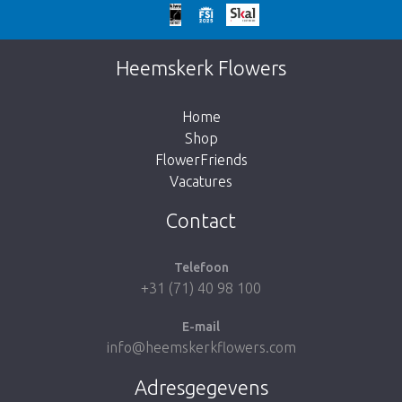
Te laat!
Dit artikel is helaas uitverkocht. Klik op de
Heemskerk Flowers
knop hieronder om terug te gaan naar de
shop.
Home
Shop
FlowerFriends
Vacatures
Breng me naar de shop
Contact
Telefoon
+31 (71) 40 98 100
E-mail
info@heemskerkflowers.com
Adresgegevens