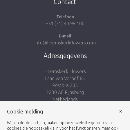
Contact
Telefoon
+31 (71) 40 98 100
E-mail
info@heemskerkflowers.com
Adresgegevens
Heemskerk Flowers
Laan van Verhof 65
Postbus 203
2230 AE Rijnsburg
Netherlands
×
Volg ons:
Cookie melding
Wij, en derde partijen, maken op onze website gebruik van
cookies die noodzakelijk zijn voor het functioneren, maar ook