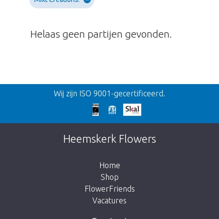
Helaas geen partijen gevonden.
Terug
Wij zijn ISO 9001-gecertificeerd.
Te laat!
Dit artikel is helaas uitverkocht. Klik op de
Heemskerk Flowers
knop hieronder om terug te gaan naar de
shop.
Home
Shop
FlowerFriends
Vacatures
Breng me naar de shop