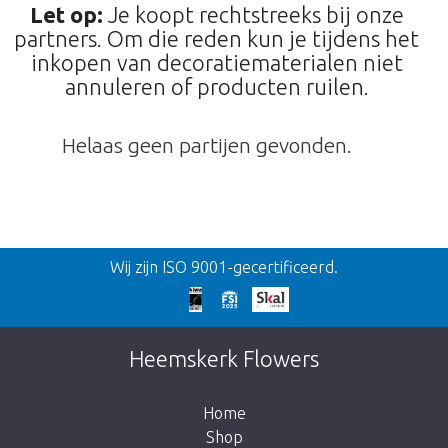
Let op:
Je koopt rechtstreeks bij onze
partners. Om die reden kun je tijdens het
inkopen van decoratiematerialen niet
annuleren of producten ruilen.
Helaas geen partijen gevonden.
Terug
Wij zijn ISO 9001-gecertificeerd.
Te laat!
Dit artikel is helaas uitverkocht. Klik op de
Heemskerk Flowers
knop hieronder om terug te gaan naar de
shop.
Home
Shop