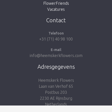
FlowerFriends
Vacatures
Breng me naar de shop
Contact
Telefoon
+31 (71) 40 98 100
E-mail
info@heemskerkflowers.com
Adresgegevens
Heemskerk Flowers
Laan van Verhof 65
Postbus 203
2230 AE Rijnsburg
Netherlands