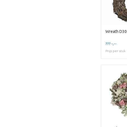
Wreath D30c
??? -,--
Prijs per stuk