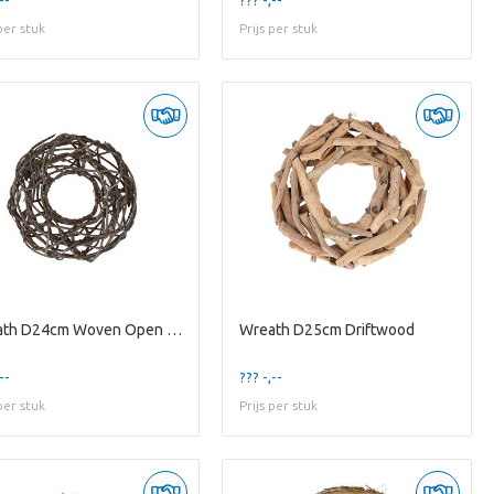
 per stuk
Prijs per stuk
Wreath D24cm Woven Open Frosted
Wreath D25cm Driftwood
--
??? -,--
 per stuk
Prijs per stuk