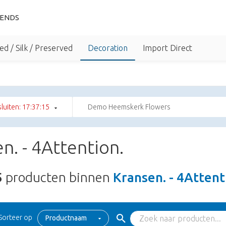
IENDS
ed / Silk / Preserved
Decoration
Import Direct
 sluiten: 17:37:14
Demo Heemskerk Flowers
n. - 4Attention.
5
producten binnen
Kransen. - 4Attent
Sorteer op
Productnaam