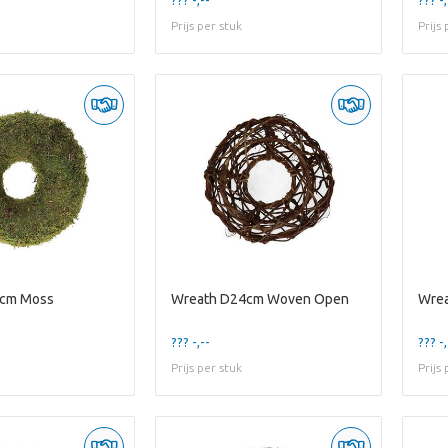
Prijs per stuk
Prijs
4cm Moss
Wreath D24cm Woven Open
??? -,--
??? -,
Prijs per stuk
Prijs