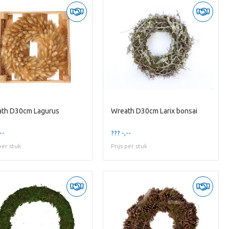
th D30cm Lagurus
Wreath D30cm Larix bonsai
--
??? -,--
 per stuk
Prijs per stuk