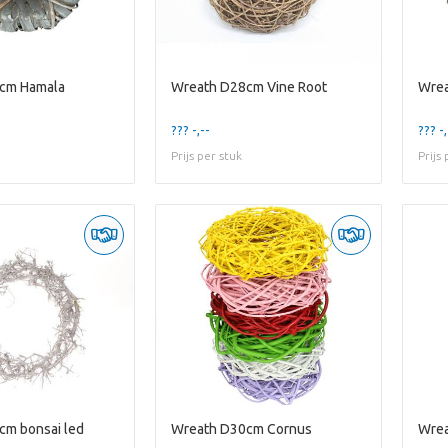
cm Hamala
Wreath D28cm Vine Root
Wrea
??? -,--
??? -,
Prijs per stuk
Prijs
cm bonsai led
Wreath D30cm Cornus
Wrea