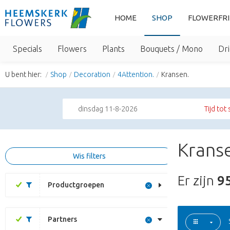
HOME
SHOP
FLOWERFR
Specials
Flowers
Plants
Bouquets / Mono
Dri
U bent hier:
Shop
Decoration
4Attention.
Kransen.
dinsdag 11-8-2026
Tijd tot
Kranse
Wis filters
Er zijn
9
Productgroepen
Partners