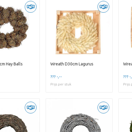
cm Hay Balls
Wreath D30cm Lagurus
Wrea
??? -,--
??? -,
Prijs per stuk
Prijs