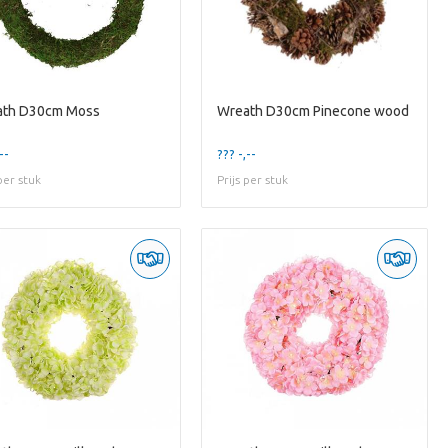
ath D30cm Moss
Wreath D30cm Pinecone wood
--
??? -,--
 per stuk
Prijs per stuk