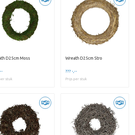
ath D25cm Moss
Wreath D25cm Stro
--
??? -,--
 per stuk
Prijs per stuk