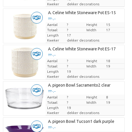
Kweker
dekker decorations
A. Celine White Stoneware Pot ES-15
??? -,--
Aantal
Prijs per stuk
?
Height
15
Totaal:
?
Width
17
Length
17
Kweker
dekker decorations
A. Celine White Stoneware Pot ES-17
??? -,--
Aantal
Prijs per stuk
?
Height
18
Totaal:
?
Width
19
Length
19
Kweker
dekker decorations
A. pigeon Bowl Sacramento2 clear
??? -,--
Aantal
Prijs per stuk
?
Height
8
Totaal:
?
Width
19
Length
19
Kweker
dekker decorations
A. pigeon Bowl Tucson1 dark purple
??? -,--