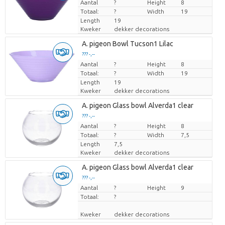
Aantal
Prijs per stuk
?
Height
8
Totaal:
?
Width
19
Length
19
Kweker
dekker decorations
A. pigeon Bowl Tucson1 Lilac
??? -,--
Aantal
Prijs per stuk
?
Height
8
Totaal:
?
Width
19
Length
19
Kweker
dekker decorations
A. pigeon Glass bowl Alverda1 clear
??? -,--
Aantal
Prijs per stuk
?
Height
8
Totaal:
?
Width
7,5
Length
7,5
Kweker
dekker decorations
A. pigeon Glass bowl Alverda1 clear
??? -,--
Aantal
Prijs per stuk
?
Height
9
Totaal:
?
Kweker
dekker decorations