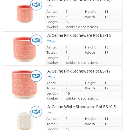
??? -,--
Aantal
Prijs per stuk
?
Height
11
Totaal:
?
Width
12
Length
12
Kweker
dekker decorations
A. Celine Pink Stoneware Pot ES-15
??? -,--
Aantal
Prijs per stuk
?
Height
15
Totaal:
?
Width
17
Length
17
Kweker
dekker decorations
A. Celine Pink Stoneware Pot ES-17
??? -,--
Aantal
Prijs per stuk
?
Height
18
Totaal:
?
Width
19
Length
19
Kweker
dekker decorations
A. Celine White Stoneware Pot ES10,5
??? -,--
Aantal
Prijs per stuk
?
Height
11
Totaal:
?
Width
12
Length
12