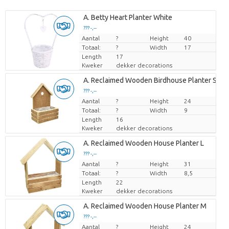
A. Betty Heart Planter White
??? -,--
Aantal
Prijs per stuk
?
Height
40
Totaal:
?
Width
17
Length
17
Kweker
dekker decorations
A. Reclaimed Wooden Birdhouse Planter S
??? -,--
Aantal
Prijs per stuk
?
Height
24
Totaal:
?
Width
9
Length
16
Kweker
dekker decorations
A. Reclaimed Wooden House Planter L
??? -,--
Aantal
Prijs per stuk
?
Height
31
Totaal:
?
Width
8,5
Length
22
Kweker
dekker decorations
A. Reclaimed Wooden House Planter M
??? -,--
Aantal
Prijs per stuk
?
Height
24