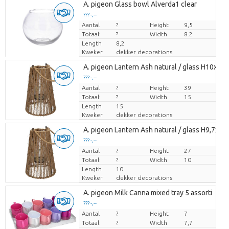
A. pigeon Glass bowl Alverda1 clear
??? -,--
Aantal
Prijs per stuk
?
Height
9,5
Totaal:
?
Width
8.2
Length
8,2
Kweker
dekker decorations
A. pigeon Lantern Ash natural / glass H10xD1
??? -,--
Aantal
Prijs per stuk
?
Height
39
Totaal:
?
Width
15
Length
15
Kweker
dekker decorations
A. pigeon Lantern Ash natural / glass H9,7xD7
??? -,--
Aantal
Prijs per stuk
?
Height
27
Totaal:
?
Width
10
Length
10
Kweker
dekker decorations
A. pigeon Milk Canna mixed tray 5 assorti
??? -,--
Aantal
Prijs per stuk
?
Height
7
Totaal:
?
Width
7,7