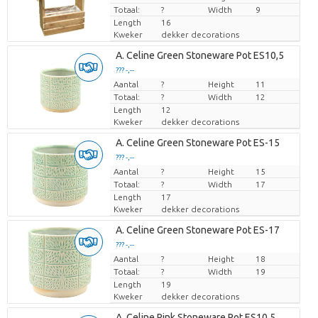
Totaal:
?
Width
9
Length
16
Kweker
dekker decorations
A. Celine Green Stoneware Pot ES10,5
??? -,--
Aantal
Prijs per stuk
?
Height
11
Totaal:
?
Width
12
Length
12
Kweker
dekker decorations
A. Celine Green Stoneware Pot ES-15
??? -,--
Aantal
Prijs per stuk
?
Height
15
Totaal:
?
Width
17
Length
17
Kweker
dekker decorations
A. Celine Green Stoneware Pot ES-17
??? -,--
Aantal
Prijs per stuk
?
Height
18
Totaal:
?
Width
19
Length
19
Kweker
dekker decorations
A. Celine Pink Stoneware Pot ES10,5