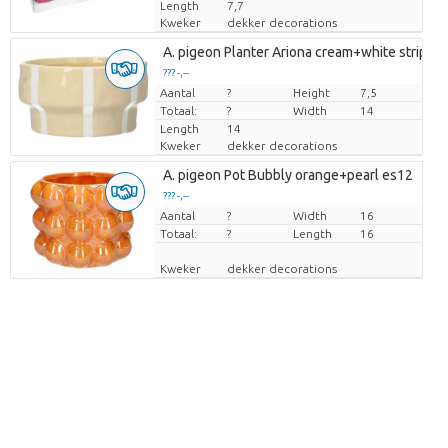
Length
7,7
Kweker
dekker decorations
A. pigeon Planter Ariona cream+white stripes
??? -,--
Aantal
Prijs per stuk
?
Height
7,5
Totaal:
?
Width
14
Length
14
Kweker
dekker decorations
A. pigeon Pot Bubbly orange+pearl es12
??? -,--
Aantal
Prijs per stuk
?
Width
16
Totaal:
?
Length
16
Kweker
dekker decorations