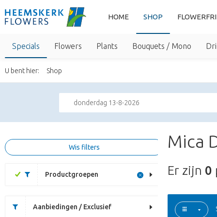
HOME
SHOP
FLOWERFR
Specials
Flowers
Plants
Bouquets / Mono
Dri
U bent hier:
Shop
donderdag 13-8-2026
Mica D
Wis filters
Er zijn
0
Productgroepen
Aanbiedingen / Exclusief