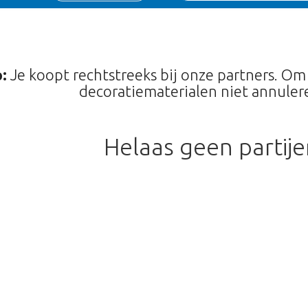
:
Je koopt rechtstreeks bij onze partners. Om
decoratiematerialen niet annulere
Helaas geen partij
Te laat!
erkocht. Klik op de knop hieronder om 