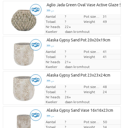
Aglio Jada Green Oval Vase Active Glaze Stru
??? -,--
Aantal
Prijs per stuk
?
Pot size (cm)
31
Totaal:
?
Weight
49
Nr heads
22+
Kweker
daan kromhout
Alaska Gypsy Sand Pot 20x20x19cm
??? -,--
Aantal
Prijs per stuk
?
Pot size (cm)
41
Totaal:
?
Weight
41
Nr heads
21+
Kweker
daan kromhout
Alaska Gypsy Sand Pot 23x23x24cm
??? -,--
Aantal
Prijs per stuk
?
Pot size (cm)
48
Totaal:
?
Weight
24
Nr heads
26+
Kweker
daan kromhout
Alaska Gypsy Sand Vase 16x16x23cm
??? -,--
Aantal
Prijs per stuk
?
Pot size (cm)
50
Totaal:
?
Weight
34