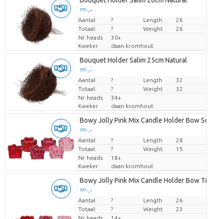
Bouquet Holder Salim 20cm Natural
??? -,--
Aantal
Prijs per stuk
?
Length
26
Totaal:
?
Weight
26
Nr heads
30+
Kweker
daan kromhout
Bouquet Holder Salim 25cm Natural
??? -,--
Aantal
Prijs per stuk
?
Length
32
Totaal:
?
Weight
32
Nr heads
34+
Kweker
daan kromhout
Bowy Jolly Pink Mix Candle Holder Bow Squar
??? -,--
Aantal
Prijs per stuk
?
Length
28
Totaal:
?
Weight
15
Nr heads
18+
Kweker
daan kromhout
Bowy Jolly Pink Mix Candle Holder Bow Tie A
??? -,--
Aantal
Prijs per stuk
?
Length
26
Totaal:
?
Weight
23
Nr heads
14+