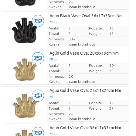
Nr heads
2+
Kweker
daan kromhout
Aglio Black Vase Oval 36x17x33cm Nm
??? -,--
Aantal
Prijs per stuk
?
Pot size (cm)
36
Totaal:
?
Weight
18
Nr heads
33+
Kweker
daan kromhout
Aglio Gold Vase Oval 20x9x19cm Nm
??? -,--
Aantal
Prijs per stuk
?
Pot size (cm)
40
Totaal:
?
Weight
26
Nr heads
20+
Kweker
daan kromhout
Aglio Gold Vase Oval 25x11x24cm Nm
??? -,--
Aantal
Prijs per stuk
?
Pot size (cm)
39
Totaal:
?
Weight
27
Nr heads
2+
Kweker
daan kromhout
Aglio Gold Vase Oval 36x17x33cm Nm
??? -,--