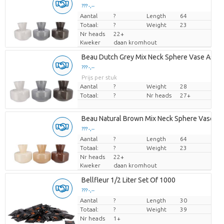
??? -,--
Aantal
Prijs per stuk
?
Length
64
Totaal:
?
Weight
23
Nr heads
22+
Kweker
daan kromhout
Beau Dutch Grey Mix Neck Sphere Vase Ass 
??? -,--
Prijs per stuk
Aantal
?
Weight
28
Totaal:
?
Nr heads
27+
Beau Natural Brown Mix Neck Sphere Vase A
??? -,--
Aantal
Prijs per stuk
?
Length
64
Totaal:
?
Weight
23
Nr heads
22+
Kweker
daan kromhout
Bellfleur 1/2 Liter Set Of 1000
??? -,--
Aantal
Prijs per stuk
?
Length
30
Totaal:
?
Weight
39
Nr heads
1+