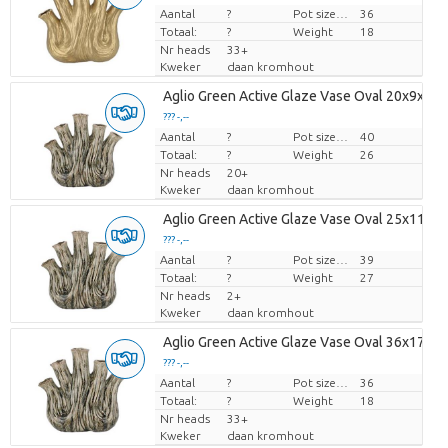
Aantal
Prijs per stuk
?
Pot size (cm)
36
Totaal:
?
Weight
18
Nr heads
33+
Kweker
daan kromhout
Aglio Green Active Glaze Vase Oval 20x9x19
??? -,--
Aantal
Prijs per stuk
?
Pot size (cm)
40
Totaal:
?
Weight
26
Nr heads
20+
Kweker
daan kromhout
Aglio Green Active Glaze Vase Oval 25x11x
??? -,--
Aantal
Prijs per stuk
?
Pot size (cm)
39
Totaal:
?
Weight
27
Nr heads
2+
Kweker
daan kromhout
Aglio Green Active Glaze Vase Oval 36x17x
??? -,--
Aantal
Prijs per stuk
?
Pot size (cm)
36
Totaal:
?
Weight
18
Nr heads
33+
Kweker
daan kromhout