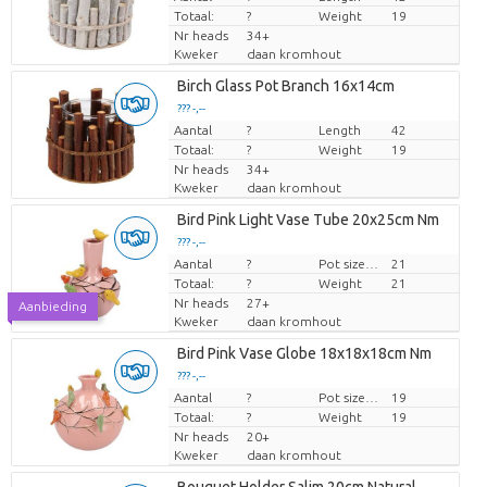
Totaal:
?
Weight
19
Nr heads
34+
Kweker
daan kromhout
Birch Glass Pot Branch 16x14cm
??? -,--
Aantal
Prijs per stuk
?
Length
42
Totaal:
?
Weight
19
Nr heads
34+
Kweker
daan kromhout
Bird Pink Light Vase Tube 20x25cm Nm
??? -,--
Aantal
Prijs per stuk
?
Pot size (cm)
21
Totaal:
?
Weight
21
Nr heads
27+
Aanbieding
Kweker
daan kromhout
Bird Pink Vase Globe 18x18x18cm Nm
??? -,--
Aantal
Prijs per stuk
?
Pot size (cm)
19
Totaal:
?
Weight
19
Nr heads
20+
Kweker
daan kromhout