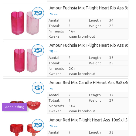
Amour Fuchsia Mix T-light Heart Rib Ass 9x8
??? -,--
Aantal
Prijs per stuk
?
Length
34
Totaal:
?
Weight
28
Nr heads
16+
Kweker
daan kromhout
Amour Fuchsia Mix T-light Heart Rib Ass 9x8
??? -,--
Aantal
Prijs per stuk
?
Length
35
Totaal:
?
Weight
28
Nr heads
20+
Kweker
daan kromhout
Amour Red Mix Candle H Heart Ass 9x8x4cm 
??? -,--
Aantal
Prijs per stuk
?
Length
37
Totaal:
?
Weight
27
Nr heads
10+
Aanbieding
Kweker
daan kromhout
Amour Red Mix T-light Heart Ass 10x9x15cm 
??? -,--
Aantal
Prijs per stuk
?
Length
38