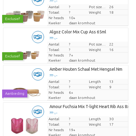
??? -,--
Aantal
Prijs per stuk
?
Pot size (cm)
26
Totaal:
?
Weight
18
Nr heads
10+
Exclusief
Kweker
daan kromhout
Algoz Color Mix Cup Ass 65ml
??? -,--
Aantal
Prijs per stuk
?
Pot size (cm)
22
Totaal:
?
Weight
16
Nr heads
7+
Exclusief
Kweker
daan kromhout
Amber Houten Schaal Met Hengsel Nm
??? -,--
Aantal
Prijs per stuk
?
Length
13
Totaal:
?
Weight
9
Nr heads
6+
Aanbieding
Kweker
daan kromhout
Amour Fuchsia Mix T-light Heart Rib Ass 8x7x
??? -,--
Aantal
Prijs per stuk
?
Length
30
Totaal:
?
Weight
17
Nr heads
19+
Kweker
daan kromhout