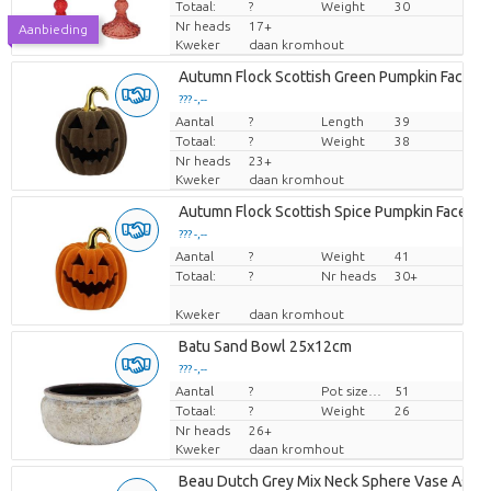
Totaal:
?
Weight
30
Nr heads
17+
Aanbieding
Kweker
daan kromhout
Autumn Flock Scottish Green Pumpkin Face L
??? -,--
Aantal
Prijs per stuk
?
Length
39
Totaal:
?
Weight
38
Nr heads
23+
Kweker
daan kromhout
Autumn Flock Scottish Spice Pumpkin Face Le
??? -,--
Aantal
Prijs per stuk
?
Weight
41
Totaal:
?
Nr heads
30+
Kweker
daan kromhout
Batu Sand Bowl 25x12cm
??? -,--
Aantal
Prijs per stuk
?
Pot size (cm)
51
Totaal:
?
Weight
26
Nr heads
26+
Kweker
daan kromhout
Beau Dutch Grey Mix Neck Sphere Vase Ass 