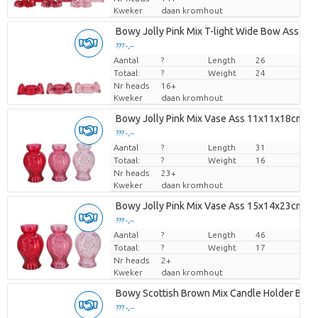
Kweker
daan kromhout
Bowy Jolly Pink Mix T-light Wide Bow Ass 1
??? -,--
Aantal
Prijs per stuk
?
Length
26
Totaal:
?
Weight
24
Nr heads
16+
Kweker
daan kromhout
Bowy Jolly Pink Mix Vase Ass 11x11x18cm
??? -,--
Aantal
Prijs per stuk
?
Length
31
Totaal:
?
Weight
16
Nr heads
23+
Kweker
daan kromhout
Bowy Jolly Pink Mix Vase Ass 15x14x23cm N
??? -,--
Aantal
Prijs per stuk
?
Length
46
Totaal:
?
Weight
17
Nr heads
2+
Kweker
daan kromhout
Bowy Scottish Brown Mix Candle Holder Bow
??? -,--