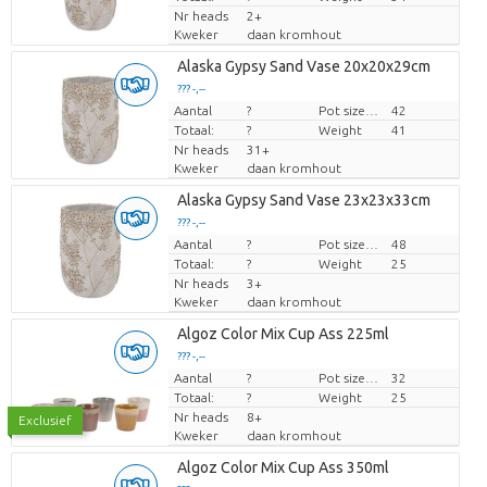
Nr heads
2+
Kweker
daan kromhout
Alaska Gypsy Sand Vase 20x20x29cm
??? -,--
Aantal
Prijs per stuk
?
Pot size (cm)
42
Totaal:
?
Weight
41
Nr heads
31+
Kweker
daan kromhout
Alaska Gypsy Sand Vase 23x23x33cm
??? -,--
Aantal
Prijs per stuk
?
Pot size (cm)
48
Totaal:
?
Weight
25
Nr heads
3+
Kweker
daan kromhout
Algoz Color Mix Cup Ass 225ml
??? -,--
Aantal
Prijs per stuk
?
Pot size (cm)
32
Totaal:
?
Weight
25
Nr heads
8+
Exclusief
Kweker
daan kromhout
Algoz Color Mix Cup Ass 350ml