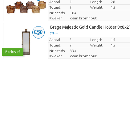
Aantal
Prijs per stuk
?
Length
28
Totaal:
?
Weight
15
Nr heads
18+
Kweker
daan kromhout
Braga Majestic Gold Candle Holder 8x8x27cm
??? -,--
Aantal
Prijs per stuk
?
Length
15
Totaal:
?
Weight
15
Nr heads
33+
Exclusief
Kweker
daan kromhout