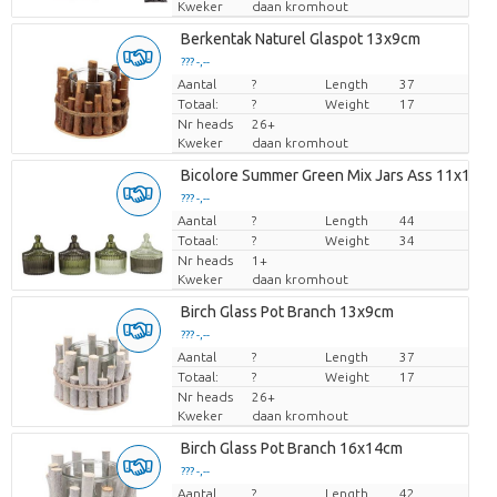
Kweker
daan kromhout
Berkentak Naturel Glaspot 13x9cm
??? -,--
Aantal
Prijs per stuk
?
Length
37
Totaal:
?
Weight
17
Nr heads
26+
Kweker
daan kromhout
Bicolore Summer Green Mix Jars Ass 11x13c
??? -,--
Aantal
Prijs per stuk
?
Length
44
Totaal:
?
Weight
34
Nr heads
1+
Kweker
daan kromhout
Birch Glass Pot Branch 13x9cm
??? -,--
Aantal
Prijs per stuk
?
Length
37
Totaal:
?
Weight
17
Nr heads
26+
Kweker
daan kromhout
Birch Glass Pot Branch 16x14cm
??? -,--
Aantal
Prijs per stuk
?
Length
42