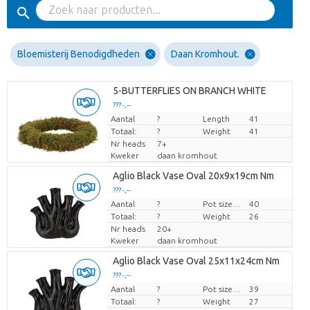
Bloemisterij Benodigdheden
Daan Kromhout.
5-BUTTERFLIES ON BRANCH WHITE
??? -,--
Aantal
Prijs per stuk
?
Length
41
Totaal:
?
Weight
41
Nr heads
7+
Kweker
daan kromhout
Aglio Black Vase Oval 20x9x19cm Nm
??? -,--
Aantal
Prijs per stuk
?
Pot size (cm)
40
Totaal:
?
Weight
26
Nr heads
20+
Kweker
daan kromhout
Aglio Black Vase Oval 25x11x24cm Nm
??? -,--
Aantal
Prijs per stuk
?
Pot size (cm)
39
Totaal:
?
Weight
27