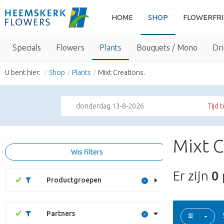
HOME
SHOP
FLOWERFR
Specials
Flowers
Plants
Bouquets / Mono
Dri
U bent hier:
Shop
Plants
Mixt Creations.
donderdag 13-8-2026
Tijd 
Mixt C
Wis filters
Er zijn
0
Productgroepen
Partners