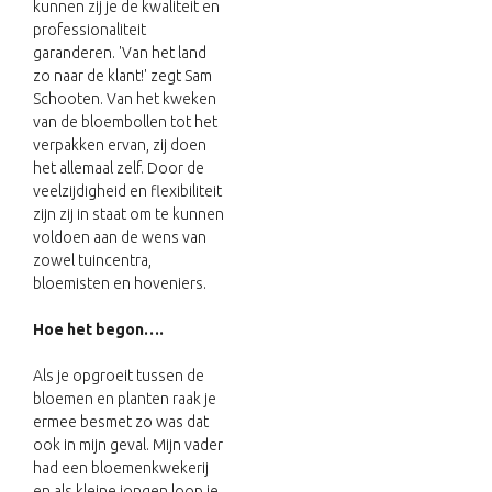
kunnen zij je de kwaliteit en
professionaliteit
garanderen. 'Van het land
zo naar de klant!' zegt Sam
Schooten. Van het kweken
van de bloembollen tot het
verpakken ervan, zij doen
het allemaal zelf. Door de
veelzijdigheid en flexibiliteit
zijn zij in staat om te kunnen
voldoen aan de wens van
zowel tuincentra,
bloemisten en hoveniers.
Hoe het begon….
Als je opgroeit tussen de
bloemen en planten raak je
ermee besmet zo was dat
ook in mijn geval. Mijn vader
had een bloemenkwekerij
en als kleine jongen loop je