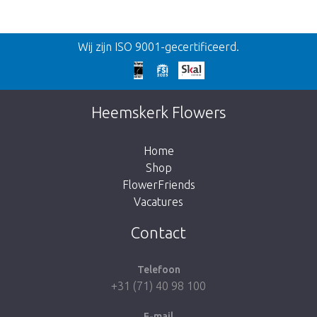
Terug
Wij zijn ISO 9001-gecertificeerd.
Te laat!
Dit artikel is helaas uitverkocht. Klik op de
Heemskerk Flowers
knop hieronder om terug te gaan naar de
shop.
Home
Shop
FlowerFriends
Vacatures
Breng me naar de shop
Contact
Telefoon
+31 (71) 40 98 100
E-mail