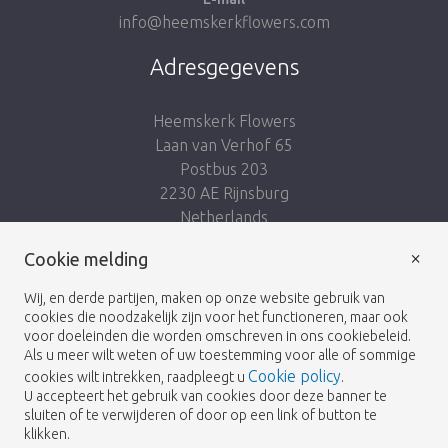
info@heemskerkflowers.com
Adresgegevens
Heemskerk Flowers
Laan van Verhof 65
Postbus 203
2230 AE Rijnsburg
Netherlands
×
Volg ons:
Cookie melding
Wij, en derde partijen, maken op onze website gebruik van
cookies die noodzakelijk zijn voor het functioneren, maar ook
voor doeleinden die worden omschreven in ons cookiebeleid.
Als u meer wilt weten of uw toestemming voor alle of sommige
Cookie policy
cookies wilt intrekken, raadpleegt u
.
Heemskerk Flowers
Algemene voorwaarden
© 2026 -
U accepteert het gebruik van cookies door deze banner te
sluiten of te verwijderen of door op een link of button te
Privacybeleid
klikken.