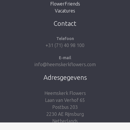
FlowerFriends
Vacatures
Breng me naar de shop
Contact
Telefoon
+31 (71) 40 98 100
E-mail
info@heemskerkflowers.com
Adresgegevens
Heemskerk Flowers
Laan van Verhof 65
Postbus 203
2230 AE Rijnsburg
Netherlands