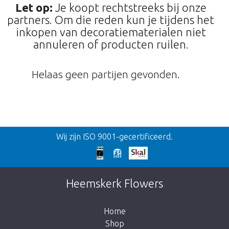
Let op:
Je koopt rechtstreeks bij onze
partners. Om die reden kun je tijdens het
inkopen van decoratiematerialen niet
annuleren of producten ruilen.
Helaas geen partijen gevonden.
Terug
Wij zijn ISO 9001-gecertificeerd.
Te laat!
Dit artikel is helaas uitverkocht. Klik op de
Heemskerk Flowers
knop hieronder om terug te gaan naar de
shop.
Home
Shop