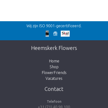
Terug
Wij zijn ISO 9001-gecertificeerd.
Te laat!
Dit artikel is helaas uitverkocht. Klik op de
Heemskerk Flowers
knop hieronder om terug te gaan naar de
shop.
Home
Shop
FlowerFriends
Vacatures
Breng me naar de shop
Contact
Telefoon
+31 (71) 40 98 100