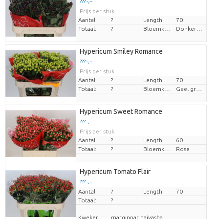
??? -,--
Prijs per stuk
Aantal
?
Length
70
Totaal:
?
Bloemkleur
Donker Rood
Hypericum Smiley Romance
??? -,--
Prijs per stuk
Aantal
?
Length
70
Totaal:
?
Bloemkleur
Geel groen
Hypericum Sweet Romance
??? -,--
Prijs per stuk
Aantal
?
Length
60
Totaal:
?
Bloemkleur
Rose
Hypericum Tomato Flair
??? -,--
Aantal
Prijs per stuk
?
Length
70
Totaal:
?
Kweker
marginpar naivasha