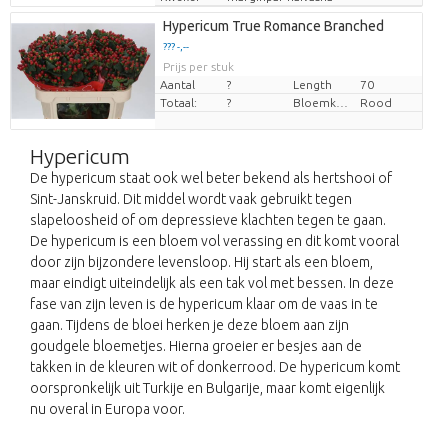
Hypericum True Romance Branched
??? -,--
Prijs per stuk
Aantal
?
Length
70
Totaal:
?
Bloemkleur
Rood
Hypericum
De hypericum staat ook wel beter bekend als hertshooi of
Sint-Janskruid. Dit middel wordt vaak gebruikt tegen
slapeloosheid of om depressieve klachten tegen te gaan.
De hypericum is een bloem vol verassing en dit komt vooral
door zijn bijzondere levensloop. Hij start als een bloem,
maar eindigt uiteindelijk als een tak vol met bessen. In deze
fase van zijn leven is de hypericum klaar om de vaas in te
gaan. Tijdens de bloei herken je deze bloem aan zijn
goudgele bloemetjes. Hierna groeier er besjes aan de
takken in de kleuren wit of donkerrood. De hypericum komt
oorspronkelijk uit Turkije en Bulgarije, maar komt eigenlijk
nu overal in Europa voor.