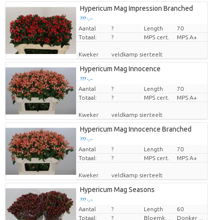
Hypericum Mag Impression Branched
??? -,--
Aantal
Prijs per stuk
?
Length
70
Totaal:
?
MPS cert.
MPS A+
Kweker
veldkamp sierteelt
Hypericum Mag Innocence
??? -,--
Aantal
Prijs per stuk
?
Length
70
Totaal:
?
MPS cert.
MPS A+
Kweker
veldkamp sierteelt
Hypericum Mag Innocence Branched
??? -,--
Aantal
Prijs per stuk
?
Length
70
Totaal:
?
MPS cert.
MPS A+
Kweker
veldkamp sierteelt
Hypericum Mag Seasons
??? -,--
Aantal
?
Length
60
Prijs per stuk
Totaal:
?
Bloemkleur
Donker Rood