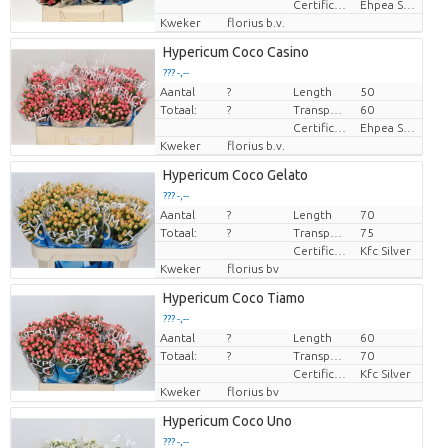
Certificaten Ethiopian Ehpea
Ehpea Silver
Kweker
florius b.v.
Hypericum Coco Casino
??? -,--
Aantal
?
Length
50
Prijs per stuk
Totaal:
?
Transport height
60
Certificaten Ethiopian Ehpea
Ehpea Silver
Kweker
florius b.v.
Hypericum Coco Gelato
??? -,--
Aantal
?
Length
70
Prijs per stuk
Totaal:
?
Transport height
75
Certificaten Kenya Flower Counsel
Kfc Silver
Kweker
florius bv
Hypericum Coco Tiamo
??? -,--
Aantal
?
Length
60
Prijs per stuk
Totaal:
?
Transport height
70
Certificaten Kenya Flower Counsel
Kfc Silver
Kweker
florius bv
Hypericum Coco Uno
??? -,--