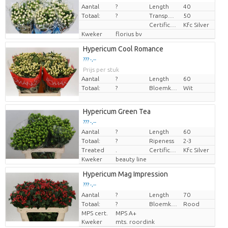
Aantal
?
Length
40
Prijs per stuk
Totaal:
?
Transport height
50
Certificaten Kenya Flower Counsel
Kfc Silver
Kweker
florius bv
Hypericum Cool Romance
??? -,--
Prijs per stuk
Aantal
?
Length
60
Totaal:
?
Bloemkleur
Wit
Hypericum Green Tea
??? -,--
Aantal
?
Length
60
Prijs per stuk
Totaal:
?
Ripeness
2-3
Treated
.
Certificaten Kenya Flower Counsel
Kfc Silver
Kweker
beauty line
Hypericum Mag Impression
??? -,--
Aantal
Prijs per stuk
?
Length
70
Totaal:
?
Bloemkleur
Rood
MPS cert.
MPS A+
Kweker
mts. roordink