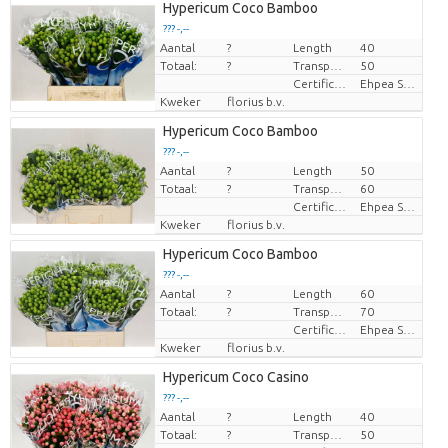
Hypericum Coco Bamboo
??? -,--
Aantal
?
Length
40
Prijs per stuk
Totaal:
?
Transport height
50
Certificaten Ethiopian Ehpea
Ehpea Silver
Kweker
florius b.v.
Hypericum Coco Bamboo
??? -,--
Aantal
?
Length
50
Prijs per stuk
Totaal:
?
Transport height
60
Certificaten Ethiopian Ehpea
Ehpea Silver
Kweker
florius b.v.
Hypericum Coco Bamboo
??? -,--
Aantal
?
Length
60
Prijs per stuk
Totaal:
?
Transport height
70
Certificaten Ethiopian Ehpea
Ehpea Silver
Kweker
florius b.v.
Hypericum Coco Casino
??? -,--
Aantal
?
Length
40
Prijs per stuk
Totaal:
?
Transport height
50