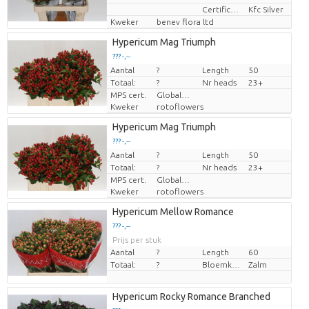
Certificaten Kenya Flower Counsel
Kfc Silver
Kweker
benev flora ltd
Hypericum Mag Triumph
??? -,--
Aantal
Prijs per stuk
?
Length
50
Totaal:
?
Nr heads
23+
MPS cert.
GlobalGap
Kweker
rotoflowers
Hypericum Mag Triumph
??? -,--
Aantal
Prijs per stuk
?
Length
50
Totaal:
?
Nr heads
23+
MPS cert.
GlobalGap
Kweker
rotoflowers
Hypericum Mellow Romance
??? -,--
Prijs per stuk
Aantal
?
Length
60
Totaal:
?
Bloemkleur
Zalm
Hypericum Rocky Romance Branched