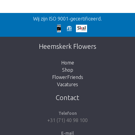
Terug
Wij zijn ISO 9001-gecertificeerd.
Te laat!
Dit artikel is helaas uitverkocht. Klik op de
Heemskerk Flowers
knop hieronder om terug te gaan naar de
shop.
Home
Shop
FlowerFriends
Vacatures
Breng me naar de shop
Contact
Telefoon
+31 (71) 40 98 100
E-mail