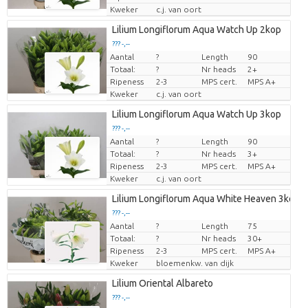
Kweker
c.j. van oort
Lilium Longiflorum Aqua Watch Up 2kop
??? -,--
Aantal
?
Length
90
Prijs per stuk
Totaal:
?
Nr heads
2+
Ripeness
2-3
MPS cert.
MPS A+
Kweker
c.j. van oort
Lilium Longiflorum Aqua Watch Up 3kop
??? -,--
Aantal
?
Length
90
Prijs per stuk
Totaal:
?
Nr heads
3+
Ripeness
2-3
MPS cert.
MPS A+
Kweker
c.j. van oort
Lilium Longiflorum Aqua White Heaven 3kop
??? -,--
Aantal
?
Length
75
Prijs per stuk
Totaal:
?
Nr heads
30+
Ripeness
2-3
MPS cert.
MPS A+
Kweker
bloemenkw. van dijk
Lilium Oriental Albareto
??? -,--