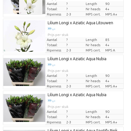
Aantal
?
Length
90
Totaal:
?
Nr heads
4+
Ripeness
2-3
MPS cert.
MPS A+
Lilium Longi x Aziatic Aqua Litouwen
??? -,--
Prijs per stuk
Aantal
?
Length
85
Totaal:
?
Nr heads
4+
Ripeness
2-3
MPS cert.
MPS A
Lilium Longi x Aziatic Aqua Nubia
??? -,--
Prijs per stuk
Aantal
?
Length
90
Totaal:
?
Nr heads
4+
Ripeness
2-3
MPS cert.
MPS A+
Lilium Longi x Aziatic Aqua Nubia
??? -,--
Prijs per stuk
Aantal
?
Length
90
Totaal:
?
Nr heads
4+
Ripeness
2-3
MPS cert.
MPS A+
Lilium Longi x Aziatic Aqua Spotify Pink