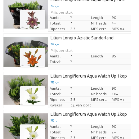
??? -,--
Prijs per stuk
Aantal
?
Length
90
Totaal:
?
Nr heads
4+
Ripeness
2-3
MPS cert.
MPS A+
Lilium Longi x Aziatic Sunderland
??? -,--
Prijs per stuk
Aantal
?
Length
85
Totaal:
?
Lilium Longiflorum Aqua Watch Up 1kop
??? -,--
Aantal
?
Length
90
Prijs per stuk
Totaal:
?
Nr heads
10+
Ripeness
2-3
MPS cert.
MPS A+
Kweker
c.j. van oort
Lilium Longiflorum Aqua Watch Up 2kop
??? -,--
Aantal
?
Length
90
Prijs per stuk
Totaal:
?
Nr heads
2+
Ripeness
2-3
MPS cert.
MPS A+