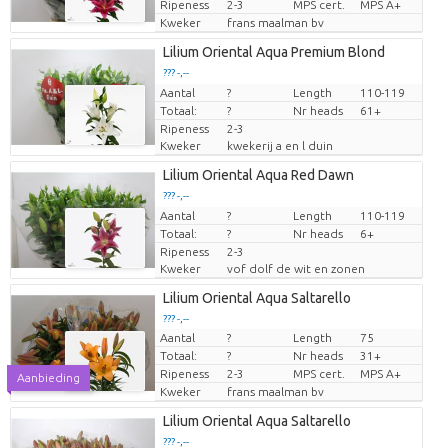
Ripeness
2-3
MPS cert.
MPS A+
Kweker
frans maalman bv
Lilium Oriental Aqua Premium Blond
??? -,--
Aantal
Prijs per stuk
?
Length
110-119
Totaal:
?
Nr heads
61+
Ripeness
2-3
Kweker
kwekerij a en l duin
Lilium Oriental Aqua Red Dawn
??? -,--
Aantal
Prijs per stuk
?
Length
110-119
Totaal:
?
Nr heads
6+
Ripeness
2-3
Kweker
vof dolf de wit en zonen
Lilium Oriental Aqua Saltarello
??? -,--
Aantal
?
Length
75
Prijs per stuk
Totaal:
?
Nr heads
31+
Ripeness
2-3
MPS cert.
MPS A+
Aanbieding
Kweker
frans maalman bv
Lilium Oriental Aqua Saltarello
??? -,--