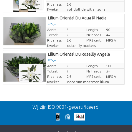
Ripeness
2-3
Kweker
vof dolf de wit en zonen
Lilium Oriental Du Aqua Rl Nadia
??? -,--
Aantal
?
Length
90
Prijs per stuk
Totaal:
?
Nr heads
4+
Ripeness
2-3
MPS cert.
MPS A+
Kweker
dutch lily masters
Lilium Oriental Du Roselily Angela
??? -,--
Aantal
?
Length
100
Prijs per stuk
Totaal:
?
Nr heads
5+
Ripeness
2-3
MPS cert.
MPS A
Kweker
decorum moerman lilium
Terug
Wij zijn ISO 9001-gecertificeerd.
Te laat!
Dit artikel is helaas uitverkocht. Klik op de