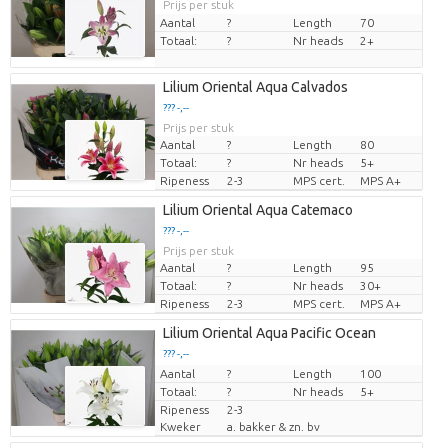
Prijs per stuk
Aantal
?
Length
70
Totaal:
?
Nr heads
2+
Lilium Oriental Aqua Calvados
??? -,--
Prijs per stuk
Aantal
?
Length
80
Totaal:
?
Nr heads
5+
Ripeness
2-3
MPS cert.
MPS A+
Lilium Oriental Aqua Catemaco
??? -,--
Prijs per stuk
Aantal
?
Length
95
Totaal:
?
Nr heads
30+
Ripeness
2-3
MPS cert.
MPS A+
Lilium Oriental Aqua Pacific Ocean
??? -,--
Aantal
Prijs per stuk
?
Length
100
Totaal:
?
Nr heads
5+
Ripeness
2-3
Kweker
a. bakker & zn. bv