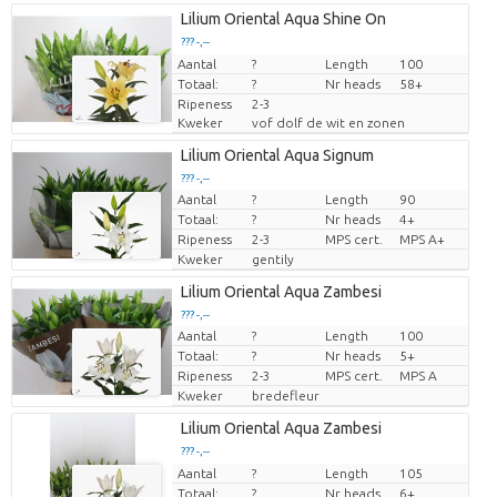
Lilium Oriental Aqua Shine On
??? -,--
Aantal
Prijs per stuk
?
Length
100
Totaal:
?
Nr heads
58+
Ripeness
2-3
Kweker
vof dolf de wit en zonen
Lilium Oriental Aqua Signum
??? -,--
Aantal
?
Length
90
Prijs per stuk
Totaal:
?
Nr heads
4+
Ripeness
2-3
MPS cert.
MPS A+
Kweker
gentily
Lilium Oriental Aqua Zambesi
??? -,--
Aantal
?
Length
100
Prijs per stuk
Totaal:
?
Nr heads
5+
Ripeness
2-3
MPS cert.
MPS A
Kweker
bredefleur
Lilium Oriental Aqua Zambesi
??? -,--
Aantal
Prijs per stuk
?
Length
105
Totaal:
?
Nr heads
6+