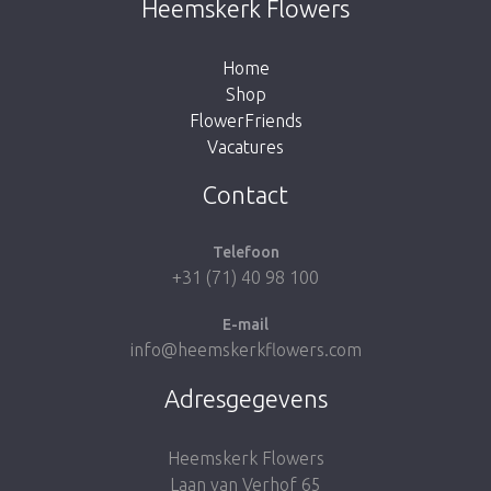
Heemskerk Flowers
knop hieronder om terug te gaan naar de
shop.
Home
Shop
FlowerFriends
Vacatures
Breng me naar de shop
Contact
Telefoon
+31 (71) 40 98 100
E-mail
info@heemskerkflowers.com
Adresgegevens
Heemskerk Flowers
Laan van Verhof 65