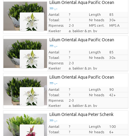
Lilium Oriental Aqua Pacific Ocean
??? -,--
Aantal
?
Length
85
Prijs per stuk
Totaal:
?
Nr heads
30+
Ripeness
2-3
MPS cert.
MPS A
Kweker
a. bakker & zn. bv
Lilium Oriental Aqua Pacific Ocean
??? -,--
Aantal
Prijs per stuk
?
Length
85
Totaal:
?
Nr heads
30+
Ripeness
2-3
Kweker
a. bakker & zn. bv
Lilium Oriental Aqua Pacific Ocean
??? -,--
Aantal
Prijs per stuk
?
Length
90
Totaal:
?
Nr heads
42+
Ripeness
2-3
Kweker
a. bakker & zn. bv
Lilium Oriental Aqua Peter Schenk
??? -,--
Aantal
?
Length
100
Prijs per stuk
Totaal:
?
Nr heads
6+