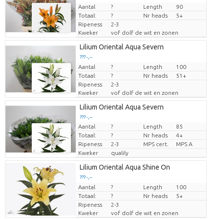
Aantal
Prijs per stuk
?
Length
90
Totaal:
?
Nr heads
5+
Ripeness
2-3
Kweker
vof dolf de wit en zonen
Lilium Oriental Aqua Severn
??? -,--
Aantal
Prijs per stuk
?
Length
100
Totaal:
?
Nr heads
51+
Ripeness
2-3
Kweker
vof dolf de wit en zonen
Lilium Oriental Aqua Severn
??? -,--
Aantal
?
Length
85
Prijs per stuk
Totaal:
?
Nr heads
4+
Ripeness
2-3
MPS cert.
MPS A
Kweker
qualily
Lilium Oriental Aqua Shine On
??? -,--
Aantal
Prijs per stuk
?
Length
100
Totaal:
?
Nr heads
5+
Ripeness
2-3
Kweker
vof dolf de wit en zonen