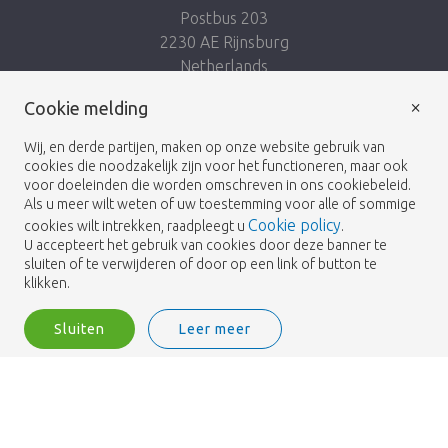
Postbus 203
2230 AE Rijnsburg
Netherlands
×
Volg ons:
Cookie melding
Wij, en derde partijen, maken op onze website gebruik van
cookies die noodzakelijk zijn voor het functioneren, maar ook
voor doeleinden die worden omschreven in ons cookiebeleid.
Als u meer wilt weten of uw toestemming voor alle of sommige
Cookie policy
cookies wilt intrekken, raadpleegt u
.
Heemskerk Flowers
Algemene voorwaarden
© 2026 -
U accepteert het gebruik van cookies door deze banner te
sluiten of te verwijderen of door op een link of button te
Privacybeleid
klikken.
Sluiten
Leer meer
Heemskerk Flowers is a trading name of BGH A.Heemskerk AZN b.v.
1
Inloggen
Filter