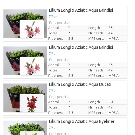
Lilium Longi x Aziatic Aqua Brindisi
??? -,--
Prijs per stuk
Aantal
?
Length
85
Totaal:
?
Nr heads
4+
Ripeness
2-3
MPS cert.
MPS A+
Lilium Longi x Aziatic Aqua Brindisi
??? -,--
Prijs per stuk
Aantal
?
Length
85
Totaal:
?
Nr heads
4+
Ripeness
2-3
MPS cert.
MPS A+
Lilium Longi x Aziatic Aqua Ducati
??? -,--
Prijs per stuk
Aantal
?
Length
90
Totaal:
?
Nr heads
4+
Ripeness
2-3
MPS cert.
MPS A+
Lilium Longi x Aziatic Aqua Eyeliner
??? -,--
Prijs per stuk