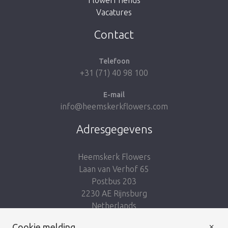
Vacatures
Breng me naar de shop
Contact
Telefoon
+31 (71) 40 98 100
E-mail
info@heemskerkflowers.com
Adresgegevens
Heemskerk Flowers
Laan van Verhof 65
Postbus 203
2230 AE Rijnsburg
Netherlands
×
Cookie melding