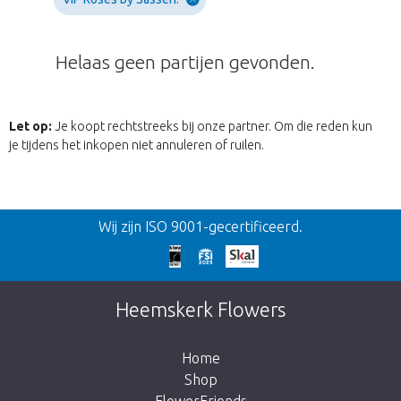
Helaas geen partijen gevonden.
Let op:
Je koopt rechtstreeks bij onze partner. Om die reden kun
je tijdens het inkopen niet annuleren of ruilen.
Terug
Wij zijn ISO 9001-gecertificeerd.
Te laat!
Dit artikel is helaas uitverkocht. Klik op de
Heemskerk Flowers
knop hieronder om terug te gaan naar de
shop.
Home
Shop
FlowerFriends