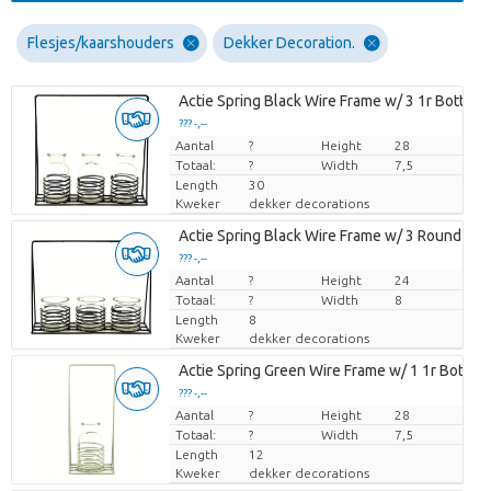
Flesjes/kaarshouders
Dekker Decoration.
Actie Spring Black Wire Frame w/ 3 1r Bottles
??? -,--
Aantal
Prijs per stuk
?
Height
28
Totaal:
?
Width
7,5
Length
30
Kweker
dekker decorations
Actie Spring Black Wire Frame w/ 3 Round Gla
??? -,--
Aantal
Prijs per stuk
?
Height
24
Totaal:
?
Width
8
Length
8
Kweker
dekker decorations
Actie Spring Green Wire Frame w/ 1 1r Bottle
??? -,--
Aantal
Prijs per stuk
?
Height
28
Totaal:
?
Width
7,5
Length
12
Kweker
dekker decorations