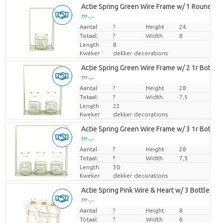
Actie Spring Green Wire Frame w/ 1 Round Gl
??? -,--
Aantal
Prijs per stuk
?
Height
24
Totaal:
?
Width
8
Length
8
Kweker
dekker decorations
Actie Spring Green Wire Frame w/ 2 1r Bottles
??? -,--
Aantal
Prijs per stuk
?
Height
28
Totaal:
?
Width
7,5
Length
22
Kweker
dekker decorations
Actie Spring Green Wire Frame w/ 3 1r Bottles
??? -,--
Aantal
Prijs per stuk
?
Height
28
Totaal:
?
Width
7,5
Length
30
Kweker
dekker decorations
Actie Spring Pink Wire & Heart w/ 3 Bottles
??? -,--
Aantal
Prijs per stuk
?
Height
8
Totaal:
?
Width
6