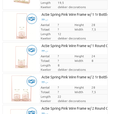
Length
19,5
Kweker
dekker decorations
Actie Spring Pink Wire Frame w/ 1 1r Bottle
??? -,--
Aantal
Prijs per stuk
?
Height
28
Totaal:
?
Width
7,5
Length
12
Kweker
dekker decorations
Actie Spring Pink Wire Frame w/ 1 Round Glas
??? -,--
Aantal
Prijs per stuk
?
Height
24
Totaal:
?
Width
8
Length
8
Kweker
dekker decorations
Actie Spring Pink Wire Frame w/ 2 1r Bottles
??? -,--
Aantal
Prijs per stuk
?
Height
28
Totaal:
?
Width
7,5
Length
22
Kweker
dekker decorations
Actie Spring Pink Wire Frame w/ 2 Round Glas
??? -,--