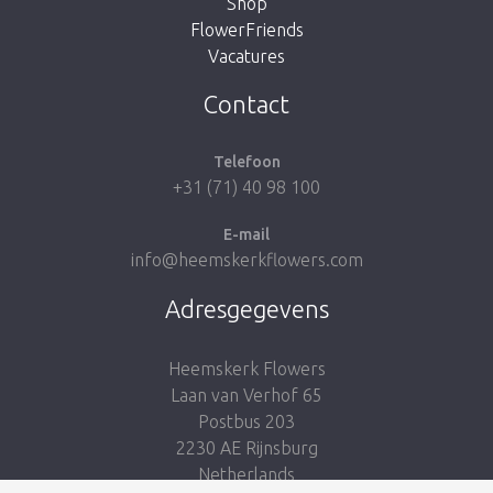
Shop
FlowerFriends
Vacatures
Breng me naar de shop
Contact
Telefoon
+31 (71) 40 98 100
E-mail
info@heemskerkflowers.com
Adresgegevens
Heemskerk Flowers
Laan van Verhof 65
Postbus 203
2230 AE Rijnsburg
Netherlands