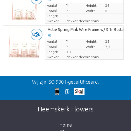
Aantal
Prijs per stuk
?
Height
24
Totaal:
?
Width
8
Length
8
Kweker
dekker decorations
Actie Spring Pink Wire Frame w/ 3 1r Bottles
??? -,--
Aantal
Prijs per stuk
?
Height
28
Totaal:
?
Width
7,5
Length
30
Kweker
dekker decorations
Terug
Wij zijn ISO 9001-gecertificeerd.
Te laat!
Dit artikel is helaas uitverkocht. Klik op de
Heemskerk Flowers
knop hieronder om terug te gaan naar de
shop.
Home