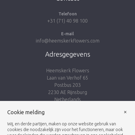
Telefoon
+31 (71) 40 98 100
E-mail
info@heemskerkflowers.com
Adresgegevens
Heemskerk Flowers
Laan van Verhof 65
Postbus 203
2230 AE Rijnsburg
Netherlands
×
Volg ons:
Cookie melding
Wij, en derde partijen, maken op onze website gebruik van
cookies die noodzakelijk zijn voor het functioneren, maar ook