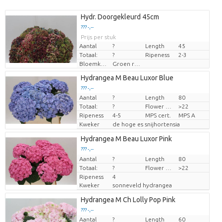
Hydr. Doorgekleurd 45cm
??? -,--
Prijs per stuk
Aantal
?
Length
45
Totaal:
?
Ripeness
2-3
Bloemkleur
Groen rood
Hydrangea M Beau Luxor Blue
??? -,--
Aantal
?
Length
80
Prijs per stuk
Totaal:
?
Flower diamrt
>22
Ripeness
4-5
MPS cert.
MPS A
Kweker
de hoge es snijhortensia
Hydrangea M Beau Luxor Pink
??? -,--
Aantal
Prijs per stuk
?
Length
80
Totaal:
?
Flower diamrt
>22
Ripeness
4
Kweker
sonneveld hydrangea
Hydrangea M Ch Lolly Pop Pink
??? -,--
Aantal
?
Length
60
Prijs per stuk