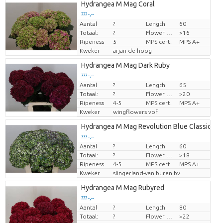
Hydrangea M Mag Coral
??? -,--
Aantal
?
Length
60
Prijs per stuk
Totaal:
?
Flower diamrt
>16
Ripeness
5
MPS cert.
MPS A+
Kweker
arjan de hoog
Hydrangea M Mag Dark Ruby
??? -,--
Aantal
?
Length
65
Prijs per stuk
Totaal:
?
Flower diamrt
>20
Ripeness
4-5
MPS cert.
MPS A+
Kweker
wingflowers vof
Hydrangea M Mag Revolution Blue Classic
??? -,--
Aantal
?
Length
60
Prijs per stuk
Totaal:
?
Flower diamrt
>18
Ripeness
4-5
MPS cert.
MPS A+
Kweker
slingerland-van buren bv
Hydrangea M Mag Rubyred
??? -,--
Aantal
?
Length
80
Prijs per stuk
Totaal:
?
Flower diamrt
>22