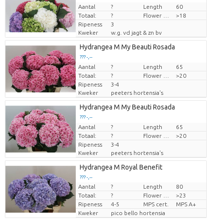
Aantal
Prijs per stuk
?
Length
60
Totaal:
?
Flower diamrt
>18
Ripeness
3
Kweker
w.g. vd jagt & zn bv
Hydrangea M My Beauti Rosada
??? -,--
Aantal
Prijs per stuk
?
Length
65
Totaal:
?
Flower diamrt
>20
Ripeness
3-4
Kweker
peeters hortensia's
Hydrangea M My Beauti Rosada
??? -,--
Aantal
Prijs per stuk
?
Length
65
Totaal:
?
Flower diamrt
>20
Ripeness
3-4
Kweker
peeters hortensia's
Hydrangea M Royal Benefit
??? -,--
Aantal
?
Length
80
Prijs per stuk
Totaal:
?
Flower diamrt
>23
Ripeness
4-5
MPS cert.
MPS A+
Kweker
pico bello hortensia