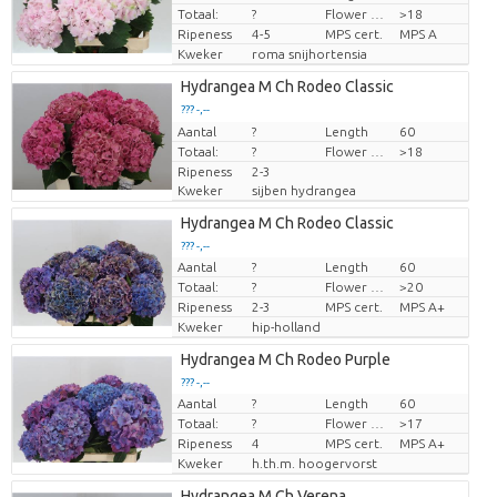
Totaal:
?
Flower diamrt
>18
Ripeness
4-5
MPS cert.
MPS A
Kweker
roma snijhortensia
Hydrangea M Ch Rodeo Classic
??? -,--
Aantal
Prijs per stuk
?
Length
60
Totaal:
?
Flower diamrt
>18
Ripeness
2-3
Kweker
sijben hydrangea
Hydrangea M Ch Rodeo Classic
??? -,--
Aantal
?
Length
60
Prijs per stuk
Totaal:
?
Flower diamrt
>20
Ripeness
2-3
MPS cert.
MPS A+
Kweker
hip-holland
Hydrangea M Ch Rodeo Purple
??? -,--
Aantal
?
Length
60
Prijs per stuk
Totaal:
?
Flower diamrt
>17
Ripeness
4
MPS cert.
MPS A+
Kweker
h.th.m. hoogervorst
Hydrangea M Ch Verena