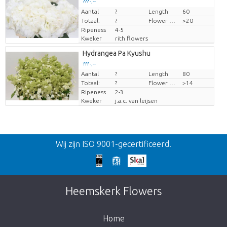
??? -,--
Aantal
Prijs per stuk
?
Length
60
Totaal:
?
Flower diamrt
>20
Ripeness
4-5
Kweker
rith flowers
Hydrangea Pa Kyushu
??? -,--
Aantal
Prijs per stuk
?
Length
80
Totaal:
?
Flower diamrt
>14
Ripeness
2-3
Kweker
j.a.c. van leijsen
Terug
Wij zijn ISO 9001-gecertificeerd.
Te laat!
Dit artikel is helaas uitverkocht. Klik op de
Heemskerk Flowers
knop hieronder om terug te gaan naar de
shop.
Home