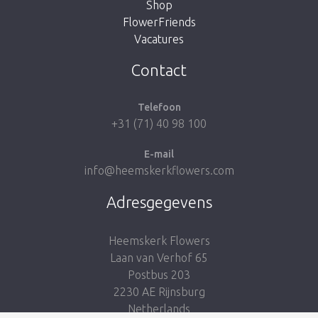
Shop
FlowerFriends
Vacatures
Breng me naar de shop
Contact
Telefoon
+31 (71) 40 98 100
E-mail
info@heemskerkflowers.com
Adresgegevens
Heemskerk Flowers
Laan van Verhof 65
Postbus 203
2230 AE Rijnsburg
Netherlands