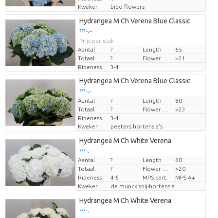
Kweker
bibo flowers
Hydrangea M Ch Verena Blue Classic
??? -,--
Prijs per stuk
Aantal
?
Length
65
Totaal:
?
Flower diamrt
>21
Ripeness
3-4
Hydrangea M Ch Verena Blue Classic
??? -,--
Aantal
Prijs per stuk
?
Length
80
Totaal:
?
Flower diamrt
>23
Ripeness
3-4
Kweker
peeters hortensia's
Hydrangea M Ch White Verena
??? -,--
Aantal
?
Length
60
Prijs per stuk
Totaal:
?
Flower diamrt
>20
Ripeness
4-5
MPS cert.
MPS A+
Kweker
de munck snij-hortensia
Hydrangea M Ch White Verena
??? -,--