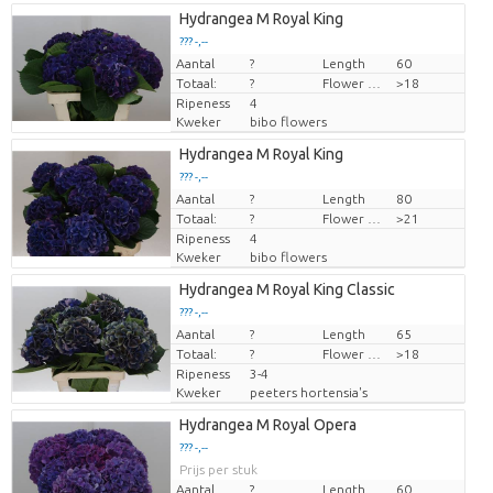
Hydrangea M Royal King
??? -,--
Aantal
Prijs per stuk
?
Length
60
Totaal:
?
Flower diamrt
>18
Ripeness
4
Kweker
bibo flowers
Hydrangea M Royal King
??? -,--
Aantal
Prijs per stuk
?
Length
80
Totaal:
?
Flower diamrt
>21
Ripeness
4
Kweker
bibo flowers
Hydrangea M Royal King Classic
??? -,--
Aantal
Prijs per stuk
?
Length
65
Totaal:
?
Flower diamrt
>18
Ripeness
3-4
Kweker
peeters hortensia's
Hydrangea M Royal Opera
??? -,--
Prijs per stuk
Aantal
?
Length
60