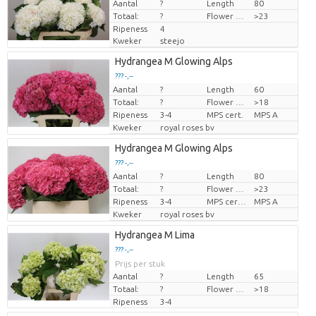
Aantal
Prijs per stuk
?
Length
80
Totaal:
?
Flower diamrt
>23
Ripeness
4
Kweker
steejo
Hydrangea M Glowing Alps
??? -,--
Aantal
?
Length
60
Prijs per stuk
Totaal:
?
Flower diamrt
>18
Ripeness
3-4
MPS cert.
MPS A
Kweker
royal roses bv
Hydrangea M Glowing Alps
??? -,--
Aantal
?
Length
80
Prijs per stuk
Totaal:
?
Flower diamrt
>23
Ripeness
3-4
MPS certifikace.
MPS A
Kweker
royal roses bv
Hydrangea M Lima
??? -,--
Prijs per stuk
Aantal
?
Length
65
Totaal:
?
Flower diamrt
>18
Ripeness
3-4