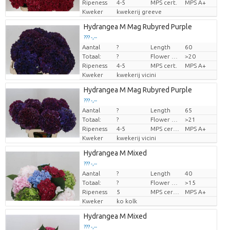
Ripeness
4-5
MPS cert.
MPS A+
Kweker
kwekerij greeve
Hydrangea M Mag Rubyred Purple
??? -,--
Aantal
?
Length
60
Prijs per stuk
Totaal:
?
Flower diamrt
>20
Ripeness
4-5
MPS cert.
MPS A+
Kweker
kwekerij vicini
Hydrangea M Mag Rubyred Purple
??? -,--
Aantal
?
Length
65
Prijs per stuk
Totaal:
?
Flower diamrt
>21
Ripeness
4-5
MPS certifikace.
MPS A+
Kweker
kwekerij vicini
Hydrangea M Mixed
??? -,--
Aantal
?
Length
40
Prijs per stuk
Totaal:
?
Flower diamrt
>15
Ripeness
5
MPS certifikace.
MPS A+
Kweker
ko kolk
Hydrangea M Mixed
??? -,--