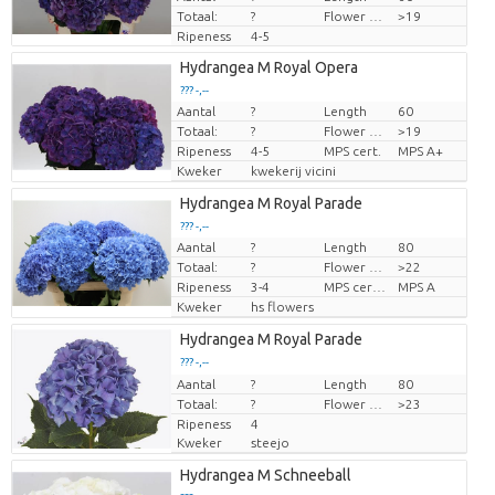
Totaal:
?
Flower diamrt
>19
Ripeness
4-5
Hydrangea M Royal Opera
??? -,--
Aantal
?
Length
60
Prijs per stuk
Totaal:
?
Flower diamrt
>19
Ripeness
4-5
MPS cert.
MPS A+
Kweker
kwekerij vicini
Hydrangea M Royal Parade
??? -,--
Aantal
?
Length
80
Prijs per stuk
Totaal:
?
Flower diamrt
>22
Ripeness
3-4
MPS certifikace.
MPS A
Kweker
hs flowers
Hydrangea M Royal Parade
??? -,--
Aantal
Prijs per stuk
?
Length
80
Totaal:
?
Flower diamrt
>23
Ripeness
4
Kweker
steejo
Hydrangea M Schneeball