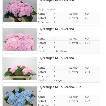
??? -,--
Prijs per stuk
Aantal
?
Length
60
Totaal:
?
Flower diamrt
>20
Ripeness
4
Hydrangea M Ch Verena
??? -,--
Aantal
Prijs per stuk
?
Length
60
Totaal:
?
Flower diamrt
>21
Ripeness
4
Kweker
bibo flowers
Hydrangea M Ch Verena
??? -,--
Aantal
Prijs per stuk
?
Length
80
Totaal:
?
Flower diamrt
>23
Ripeness
4
Kweker
steejo
Hydrangea M Ch Verena Blue
??? -,--
Aantal
Prijs per stuk
?
Length
60
Totaal:
?
Flower diamrt
>22
Ripeness
4