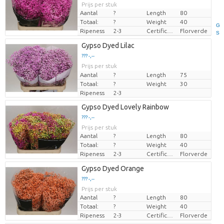
Prijs per stuk
Aantal
?
Length
80
Totaal:
?
Weight
40
G
Ripeness
2-3
Certificaten Florverde
Florverde
S
Gypso Dyed Lilac
??? -,--
Prijs per stuk
Aantal
?
Length
75
Totaal:
?
Weight
30
Ripeness
2-3
Gypso Dyed Lovely Rainbow
??? -,--
Prijs per stuk
Aantal
?
Length
80
Totaal:
?
Weight
40
Ripeness
2-3
Certificaten Florverde
Florverde
Gypso Dyed Orange
??? -,--
Prijs per stuk
Aantal
?
Length
80
Totaal:
?
Weight
40
Ripeness
2-3
Certificaten Florverde
Florverde