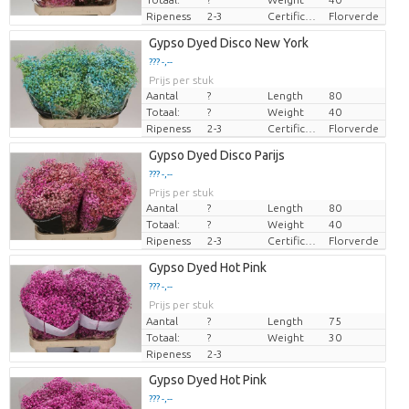
Ripeness
2-3
Certificaten Florverde
Florverde
Gypso Dyed Disco New York
??? -,--
Prijs per stuk
Aantal
?
Length
80
Totaal:
?
Weight
40
Ripeness
2-3
Certificaten Florverde
Florverde
Gypso Dyed Disco Parijs
??? -,--
Prijs per stuk
Aantal
?
Length
80
Totaal:
?
Weight
40
Ripeness
2-3
Certificaten Florverde
Florverde
Gypso Dyed Hot Pink
??? -,--
Prijs per stuk
Aantal
?
Length
75
Totaal:
?
Weight
30
Ripeness
2-3
Gypso Dyed Hot Pink
??? -,--