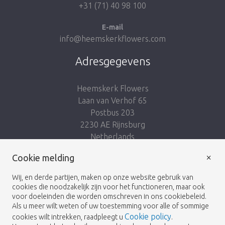
+31 (71) 40 98 100
E-mail
info@heemskerkflowers.com
Adresgegevens
Heemskerk Flowers
Laan van Verhof 65
Postbus 203
2230 AE Rijnsburg
Netherlands
×
Volg ons:
Cookie melding
Wij, en derde partijen, maken op onze website gebruik van
cookies die noodzakelijk zijn voor het functioneren, maar ook
voor doeleinden die worden omschreven in ons cookiebeleid.
Als u meer wilt weten of uw toestemming voor alle of sommige
Cookie policy
cookies wilt intrekken, raadpleegt u
.
Heemskerk Flowers
Algemene voorwaarden
© 2026 -