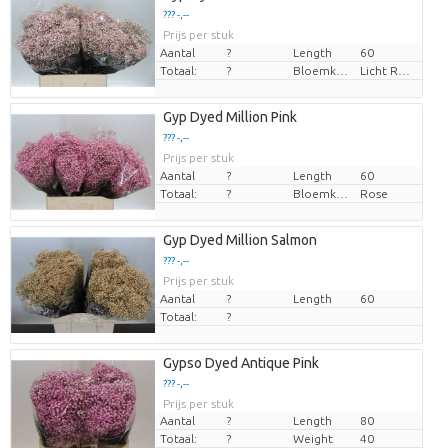
??? -,--
Prijs per stuk
Aantal
?
Length
60
Totaal:
?
Bloemkleur
Licht Rose
Gyp Dyed Million Pink
??? -,--
Prijs per stuk
Aantal
?
Length
60
Totaal:
?
Bloemkleur
Rose
Gyp Dyed Million Salmon
??? -,--
Prijs per stuk
Aantal
?
Length
60
Totaal:
?
Gypso Dyed Antique Pink
??? -,--
Prijs per stuk
Aantal
?
Length
80
Totaal:
?
Weight
40