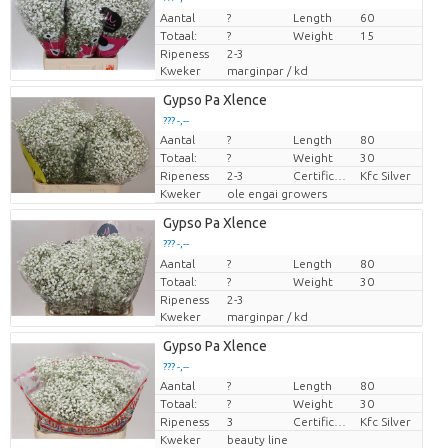
Aantal
Prijs per stuk
?
Length
60
Totaal:
?
Weight
15
Ripeness
2-3
Kweker
marginpar / kd
Gypso Pa Xlence
??? -,--
Aantal
?
Length
80
Prijs per stuk
Totaal:
?
Weight
30
Ripeness
2-3
Certificaten Kenya Flower Counsel
Kfc Silver
Kweker
ole engai growers
Gypso Pa Xlence
??? -,--
Aantal
Prijs per stuk
?
Length
80
Totaal:
?
Weight
30
Ripeness
2-3
Kweker
marginpar / kd
Gypso Pa Xlence
??? -,--
Aantal
?
Length
80
Prijs per stuk
Totaal:
?
Weight
30
Ripeness
3
Certificaten Kenya Flower Counsel
Kfc Silver
Kweker
beauty line