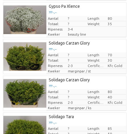
Gypso Pa Xlence
??? -,--
Aantal
Prijs per stuk
?
Length
80
Totaal:
?
Weight
35
Ripeness
3-4
Kweker
beauty line
Solidago Carzan Glory
??? -,--
Aantal
?
Length
70
Prijs per stuk
Totaal:
?
Weight
30
Ripeness
2-3
Certificaten Kenya Flower Counsel
Kfc Gold
Kweker
marginpar / st
Solidago Carzan Glory
??? -,--
Aantal
?
Length
80
Prijs per stuk
Totaal:
?
Weight
40
Ripeness
2-3
Certificaten Kenya Flower Counsel
Kfc Gold
Kweker
marginpar / ks
Solidago Tara
??? -,--
Aantal
?
Length
85
Prijs per stuk
Totaal:
?
Weight
50