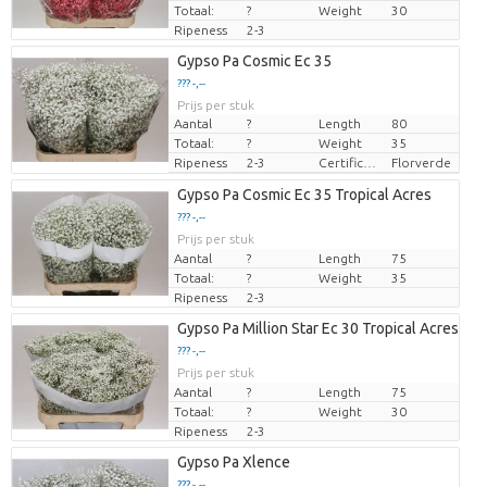
Totaal:
?
Weight
30
Ripeness
2-3
Gypso Pa Cosmic Ec 35
??? -,--
Prijs per stuk
Aantal
?
Length
80
Totaal:
?
Weight
35
Ripeness
2-3
Certificaten Florverde
Florverde
Gypso Pa Cosmic Ec 35 Tropical Acres
??? -,--
Prijs per stuk
Aantal
?
Length
75
Totaal:
?
Weight
35
Ripeness
2-3
Gypso Pa Million Star Ec 30 Tropical Acres
??? -,--
Prijs per stuk
Aantal
?
Length
75
Totaal:
?
Weight
30
Ripeness
2-3
Gypso Pa Xlence
??? -,--