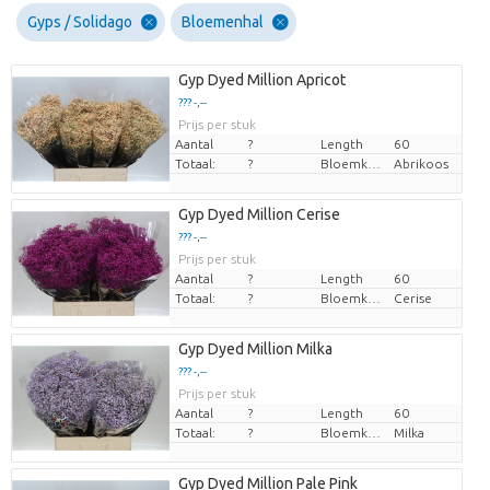
Gyps / Solidago
Bloemenhal
Gyp Dyed Million Apricot
??? -,--
Prijs per stuk
Aantal
?
Length
60
Totaal:
?
Bloemkleur
Abrikoos
Gyp Dyed Million Cerise
??? -,--
Prijs per stuk
Aantal
?
Length
60
Totaal:
?
Bloemkleur
Cerise
Gyp Dyed Million Milka
??? -,--
Prijs per stuk
Aantal
?
Length
60
Totaal:
?
Bloemkleur
Milka
Gyp Dyed Million Pale Pink