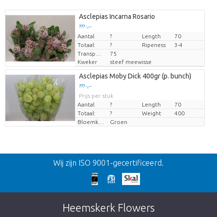
Asclepias Incarna Rosario
??? -,--
Aantal
Prijs per stuk
?
Length
70
Totaal:
?
Ripeness
3-4
Transport height
75
Kweker
steef meewisse
Asclepias Moby Dick 400gr (p. bunch)
??? -,--
Prijs per stuk
Aantal
?
Length
70
Totaal:
?
Weight
400
Bloemkleur
Groen
Terug
Wij zijn ISO 9001-gecertificeerd.
Te laat!
Dit artikel is helaas uitverkocht. Klik op de
Heemskerk Flowers
knop hieronder om terug te gaan naar de