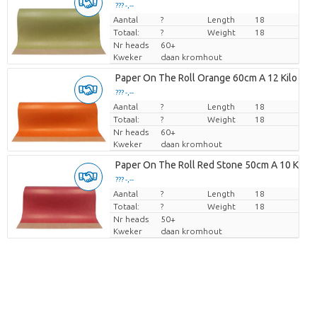
??? -,--
Aantal
Prijs per stuk
?
Length
18
Totaal:
?
Weight
18
Nr heads
60+
Kweker
daan kromhout
Paper On The Roll Orange 60cm A 12 Kilo
??? -,--
Aantal
Prijs per stuk
?
Length
18
Totaal:
?
Weight
18
Nr heads
60+
Kweker
daan kromhout
Paper On The Roll Red Stone 50cm A 10 Kilo
??? -,--
Aantal
Prijs per stuk
?
Length
18
Totaal:
?
Weight
18
Nr heads
50+
Kweker
daan kromhout