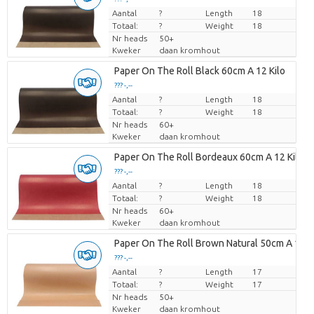
Aantal
Prijs per stuk
?
Length
18
Totaal:
?
Weight
18
Nr heads
50+
Kweker
daan kromhout
Paper On The Roll Black 60cm A 12 Kilo
??? -,--
Aantal
Prijs per stuk
?
Length
18
Totaal:
?
Weight
18
Nr heads
60+
Kweker
daan kromhout
Paper On The Roll Bordeaux 60cm A 12 Kilo
??? -,--
Aantal
Prijs per stuk
?
Length
18
Totaal:
?
Weight
18
Nr heads
60+
Kweker
daan kromhout
Paper On The Roll Brown Natural 50cm A 10 K
??? -,--
Aantal
Prijs per stuk
?
Length
17
Totaal:
?
Weight
17
Nr heads
50+
Kweker
daan kromhout