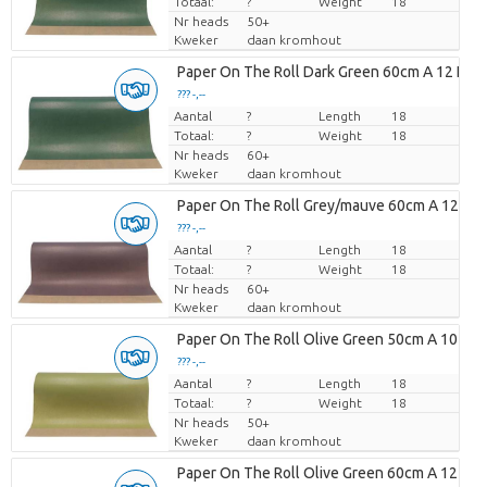
Totaal:
?
Weight
18
Nr heads
50+
Kweker
daan kromhout
Paper On The Roll Dark Green 60cm A 12 Kilo
??? -,--
Aantal
Prijs per stuk
?
Length
18
Totaal:
?
Weight
18
Nr heads
60+
Kweker
daan kromhout
Paper On The Roll Grey/mauve 60cm A 12 Kilo
??? -,--
Aantal
Prijs per stuk
?
Length
18
Totaal:
?
Weight
18
Nr heads
60+
Kweker
daan kromhout
Paper On The Roll Olive Green 50cm A 10 Kilo
??? -,--
Aantal
Prijs per stuk
?
Length
18
Totaal:
?
Weight
18
Nr heads
50+
Kweker
daan kromhout
Paper On The Roll Olive Green 60cm A 12 Kilo