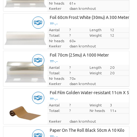
Nr heads
61+
Kweker
daan kromhout
Foil 60cm Frost White (30mu) A 300 Meter
??? -,--
Aantal
Prijs per stuk
?
Length
12
Totaal:
?
Weight
12
Nr heads
60+
Kweker
daan kromhout
Foil 70cm (25mu) A 1000 Meter
??? -,--
Aantal
Prijs per stuk
?
Length
20
Totaal:
?
Weight
20
Nr heads
70+
Kweker
daan kromhout
Foil Film Golden Water-resistant 11cm X 50 M
??? -,--
Aantal
Prijs per stuk
?
Weight
3
Totaal:
?
Nr heads
11+
Kweker
daan kromhout
Paper On The Roll Black 50cm A 10 Kilo
??? -,--