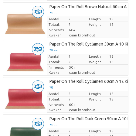
Paper On The Roll Brown Natural 60cm A 12 K
??? -,--
Aantal
Prijs per stuk
?
Length
18
Totaal:
?
Weight
18
Nr heads
60+
Kweker
daan kromhout
Paper On The Roll Cyclamen 50cm A 10 Kilo
??? -,--
Aantal
Prijs per stuk
?
Length
18
Totaal:
?
Weight
18
Nr heads
50+
Kweker
daan kromhout
Paper On The Roll Cyclamen 60cm A 12 Kilo
??? -,--
Aantal
Prijs per stuk
?
Length
18
Totaal:
?
Weight
18
Nr heads
60+
Kweker
daan kromhout
Paper On The Roll Dark Green 50cm A 10 Kilo
??? -,--
Aantal
Prijs per stuk
?
Length
18