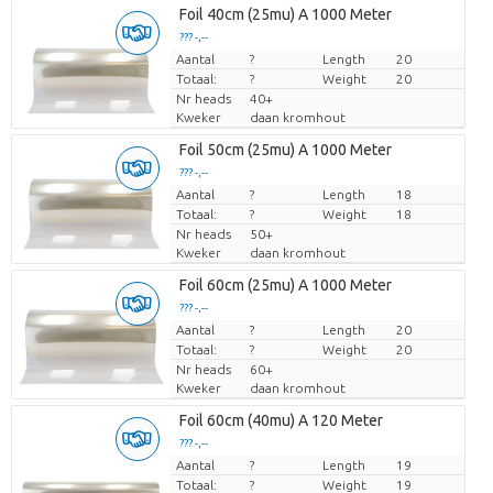
Foil 40cm (25mu) A 1000 Meter
??? -,--
Aantal
Prijs per stuk
?
Length
20
Totaal:
?
Weight
20
Nr heads
40+
Kweker
daan kromhout
Foil 50cm (25mu) A 1000 Meter
??? -,--
Aantal
Prijs per stuk
?
Length
18
Totaal:
?
Weight
18
Nr heads
50+
Kweker
daan kromhout
Foil 60cm (25mu) A 1000 Meter
??? -,--
Aantal
Prijs per stuk
?
Length
20
Totaal:
?
Weight
20
Nr heads
60+
Kweker
daan kromhout
Foil 60cm (40mu) A 120 Meter
??? -,--
Aantal
Prijs per stuk
?
Length
19
Totaal:
?
Weight
19