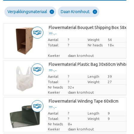
Verpakkingsmateriaal
Daan Kromhout.
Flowermaterial Bouquet Shipping Box 58x25x
??? -,--
Aantal
Prijs per stuk
?
Weight
54
Totaal:
?
Nr heads
18+
Kweker
daan kromhout
Flowermaterial Plastic Bag 30x60cm White Se
??? -,--
Aantal
Prijs per stuk
?
Length
39
Totaal:
?
Weight
27
Nr heads
32+
Kweker
daan kromhout
Flowermaterial Winding Tape 60x8cm
??? -,--
Aantal
Prijs per stuk
?
Length
9
Totaal:
?
Weight
9
Nr heads
8+
Kweker
daan kromhout