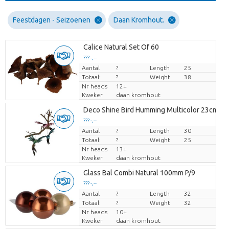
Feestdagen - Seizoenen
Daan Kromhout.
Calice Natural Set Of 60
??? -,--
Aantal
Prijs per stuk
?
Length
25
Totaal:
?
Weight
38
Nr heads
12+
Kweker
daan kromhout
Deco Shine Bird Humming Multicolor 23cm As
??? -,--
Aantal
Prijs per stuk
?
Length
30
Totaal:
?
Weight
25
Nr heads
13+
Kweker
daan kromhout
Glass Bal Combi Natural 100mm P/9
??? -,--
Aantal
Prijs per stuk
?
Length
32
Totaal:
?
Weight
32
Nr heads
10+
Kweker
daan kromhout