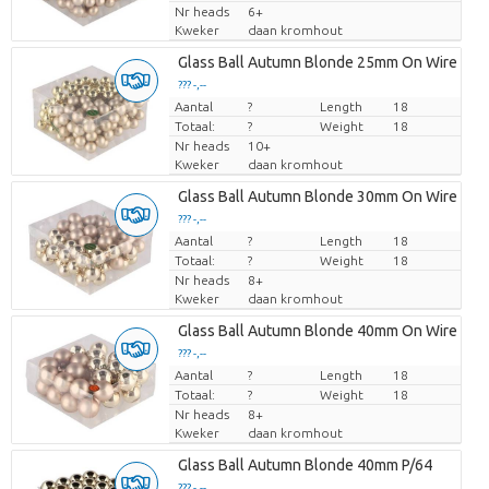
Nr heads
6+
Kweker
daan kromhout
Glass Ball Autumn Blonde 25mm On Wire P/1
??? -,--
Aantal
Prijs per stuk
?
Length
18
Totaal:
?
Weight
18
Nr heads
10+
Kweker
daan kromhout
Glass Ball Autumn Blonde 30mm On Wire P/7
??? -,--
Aantal
Prijs per stuk
?
Length
18
Totaal:
?
Weight
18
Nr heads
8+
Kweker
daan kromhout
Glass Ball Autumn Blonde 40mm On Wire P/3
??? -,--
Aantal
Prijs per stuk
?
Length
18
Totaal:
?
Weight
18
Nr heads
8+
Kweker
daan kromhout
Glass Ball Autumn Blonde 40mm P/64
??? -,--