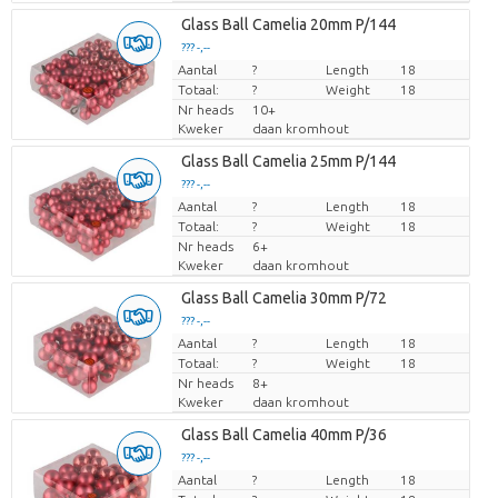
Glass Ball Camelia 20mm P/144
??? -,--
Aantal
Prijs per stuk
?
Length
18
Totaal:
?
Weight
18
Nr heads
10+
Kweker
daan kromhout
Glass Ball Camelia 25mm P/144
??? -,--
Aantal
Prijs per stuk
?
Length
18
Totaal:
?
Weight
18
Nr heads
6+
Kweker
daan kromhout
Glass Ball Camelia 30mm P/72
??? -,--
Aantal
Prijs per stuk
?
Length
18
Totaal:
?
Weight
18
Nr heads
8+
Kweker
daan kromhout
Glass Ball Camelia 40mm P/36
??? -,--
Aantal
Prijs per stuk
?
Length
18