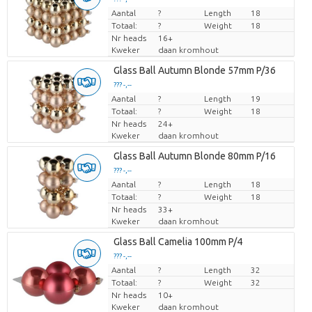
Aantal
Prijs per stuk
?
Length
18
Totaal:
?
Weight
18
Nr heads
16+
Kweker
daan kromhout
Glass Ball Autumn Blonde 57mm P/36
??? -,--
Aantal
Prijs per stuk
?
Length
19
Totaal:
?
Weight
18
Nr heads
24+
Kweker
daan kromhout
Glass Ball Autumn Blonde 80mm P/16
??? -,--
Aantal
Prijs per stuk
?
Length
18
Totaal:
?
Weight
18
Nr heads
33+
Kweker
daan kromhout
Glass Ball Camelia 100mm P/4
??? -,--
Aantal
Prijs per stuk
?
Length
32
Totaal:
?
Weight
32
Nr heads
10+
Kweker
daan kromhout