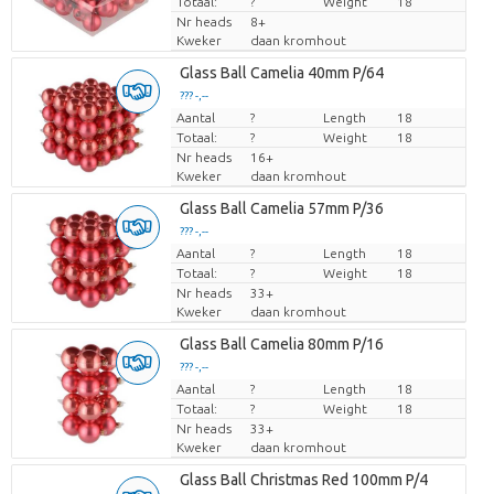
Totaal:
?
Weight
18
Nr heads
8+
Kweker
daan kromhout
Glass Ball Camelia 40mm P/64
??? -,--
Aantal
Prijs per stuk
?
Length
18
Totaal:
?
Weight
18
Nr heads
16+
Kweker
daan kromhout
Glass Ball Camelia 57mm P/36
??? -,--
Aantal
Prijs per stuk
?
Length
18
Totaal:
?
Weight
18
Nr heads
33+
Kweker
daan kromhout
Glass Ball Camelia 80mm P/16
??? -,--
Aantal
Prijs per stuk
?
Length
18
Totaal:
?
Weight
18
Nr heads
33+
Kweker
daan kromhout
Glass Ball Christmas Red 100mm P/4