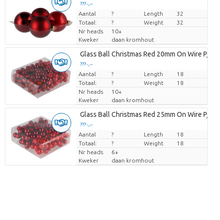
??? -,--
Aantal
Prijs per stuk
?
Length
32
Totaal:
?
Weight
32
Nr heads
10+
Kweker
daan kromhout
Glass Ball Christmas Red 20mm On Wire P/14
??? -,--
Aantal
Prijs per stuk
?
Length
18
Totaal:
?
Weight
18
Nr heads
10+
Kweker
daan kromhout
Glass Ball Christmas Red 25mm On Wire P/14
??? -,--
Aantal
Prijs per stuk
?
Length
18
Totaal:
?
Weight
18
Nr heads
6+
Kweker
daan kromhout