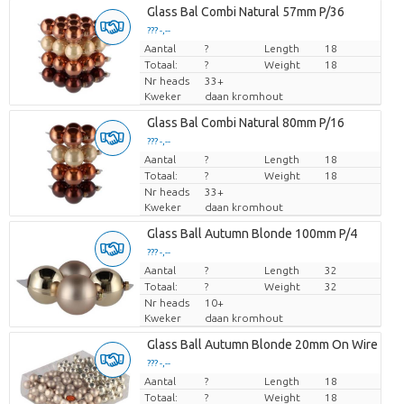
Glass Bal Combi Natural 57mm P/36
??? -,--
Aantal
Prijs per stuk
?
Length
18
Totaal:
?
Weight
18
Nr heads
33+
Kweker
daan kromhout
Glass Bal Combi Natural 80mm P/16
??? -,--
Aantal
Prijs per stuk
?
Length
18
Totaal:
?
Weight
18
Nr heads
33+
Kweker
daan kromhout
Glass Ball Autumn Blonde 100mm P/4
??? -,--
Aantal
Prijs per stuk
?
Length
32
Totaal:
?
Weight
32
Nr heads
10+
Kweker
daan kromhout
Glass Ball Autumn Blonde 20mm On Wire P/1
??? -,--
Aantal
Prijs per stuk
?
Length
18
Totaal:
?
Weight
18