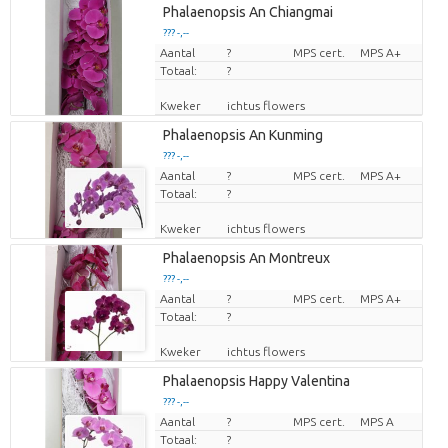
Phalaenopsis An Chiangmai
??? -,--
Aantal
Prijs per stuk
?
MPS cert.
MPS A+
Totaal:
?
Kweker
ichtus flowers
Phalaenopsis An Kunming
??? -,--
Aantal
Prijs per stuk
?
MPS cert.
MPS A+
Totaal:
?
Kweker
ichtus flowers
Phalaenopsis An Montreux
??? -,--
Aantal
Prijs per stuk
?
MPS cert.
MPS A+
Totaal:
?
Kweker
ichtus flowers
Phalaenopsis Happy Valentina
??? -,--
Aantal
Prijs per stuk
?
MPS cert.
MPS A
Totaal:
?