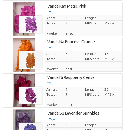
Vanda Kan Magic Pink
??? -,--
Aantal
Prijs per stuk
?
Length
25
Totaal:
?
MPS cert.
MPS A+
Kweker
ansu
Vanda Na Princess Orange
??? -,--
Aantal
Prijs per stuk
?
Length
15
Totaal:
?
MPS cert.
MPS A+
Kweker
ansu
Vanda Ni Raspberry Cerise
??? -,--
Aantal
Prijs per stuk
?
Length
25
Totaal:
?
MPS cert.
MPS A+
Kweker
ansu
Vanda Su Lavender Sprinkles
??? -,--
Aantal
Prijs per stuk
?
Length
25