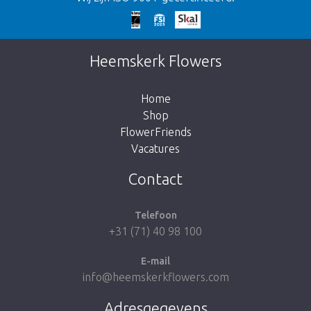
Te laat!
Dit artikel is helaas uitverkocht. Klik op de
Heemskerk Flowers
knop hieronder om terug te gaan naar de
shop.
Home
Shop
FlowerFriends
Vacatures
Breng me naar de shop
Contact
Telefoon
+31 (71) 40 98 100
E-mail
info@heemskerkflowers.com
Adresgegevens