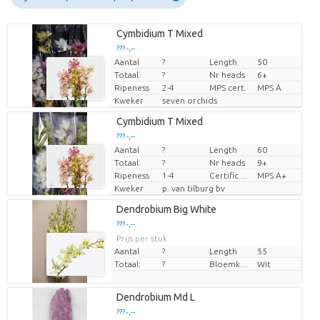
Cymbidium T Mixed
??? -,--
Aantal
?
Length
50
Prijs per stuk
Totaal:
?
Nr heads
6+
Ripeness
2-4
MPS cert.
MPS A
Kweker
seven orchids
Cymbidium T Mixed
??? -,--
Aantal
?
Length
60
Prijs per stuk
Totaal:
?
Nr heads
9+
Ripeness
1-4
Certificato MPS.
MPS A+
Kweker
p. van tilburg bv
Dendrobium Big White
??? -,--
Prijs per stuk
Aantal
?
Length
55
Totaal:
?
Bloemkleur
Wit
Dendrobium Md L
??? -,--