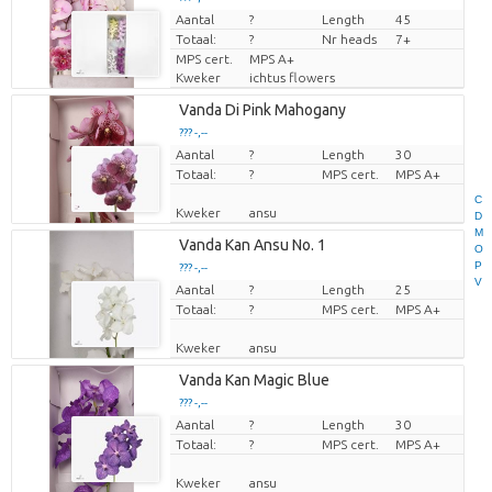
Aantal
Prijs per stuk
?
Length
45
Totaal:
?
Nr heads
7+
MPS cert.
MPS A+
Kweker
ichtus flowers
Vanda Di Pink Mahogany
??? -,--
Aantal
Prijs per stuk
?
Length
30
Totaal:
?
MPS cert.
MPS A+
C
Kweker
ansu
D
M
Vanda Kan Ansu No. 1
O
P
??? -,--
V
Aantal
Prijs per stuk
?
Length
25
Totaal:
?
MPS cert.
MPS A+
Kweker
ansu
Vanda Kan Magic Blue
??? -,--
Aantal
Prijs per stuk
?
Length
30
Totaal:
?
MPS cert.
MPS A+
Kweker
ansu