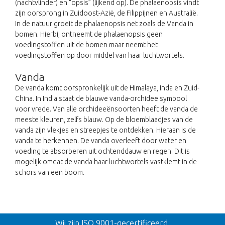
(nachtvlinder) en “opsis” (lijkend op). De phalaenopsis vindt
zijn oorsprong in Zuidoost-Azië, de Filippijnen en Australië.
In de natuur groeit de phalaenopsis net zoals de Vanda in
bomen. Hierbij ontneemt de phalaenopsis geen
voedingstoffen uit de bomen maar neemt het
voedingstoffen op door middel van haar luchtwortels.
Vanda
De vanda komt oorspronkelijk uit de Himalaya, Inda en Zuid-
China. In India staat de blauwe vanda-orchidee symbool
voor vrede. Van alle orchideeënsoorten heeft de vanda de
meeste kleuren, zelfs blauw. Op de bloemblaadjes van de
vanda zijn vlekjes en streepjes te ontdekken. Hieraan is de
vanda te herkennen. De vanda overleeft door water en
voeding te absorberen uit ochtenddauw en regen. Dit is
mogelijk omdat de vanda haar luchtwortels vastklemt in de
schors van een boom.
Terug
Wij zijn ISO 9001-gecertificeerd.