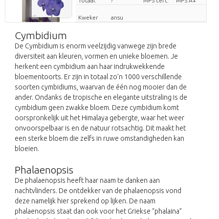
Totaal:
?
MPS cert.
MPS A+
Kweker
ansu
Cymbidium
De Cymbidium is enorm veelzijdig vanwege zijn brede
diversiteit aan kleuren, vormen en unieke bloemen. Je
herkent een cymbidium aan haar indrukwekkende
bloementoorts. Er zijn in totaal zo’n 1000 verschillende
soorten cymbidiums, waarvan de één nog mooier dan de
ander. Ondanks de tropische en elegante uitstraling is de
cymbidium geen zwakke bloem. Deze cymbidium komt
oorspronkelijk uit het Himalaya gebergte, waar het weer
onvoorspelbaar is en de natuur rotsachtig. Dit maakt het
een sterke bloem die zelfs in ruwe omstandigheden kan
bloeien.
Phalaenopsis
De phalaenopsis heeft haar naam te danken aan
nachtvlinders. De ontdekker van de phalaenopsis vond
deze namelijk hier sprekend op lijken. De naam
phalaenopsis staat dan ook voor het Griekse “phalaina”