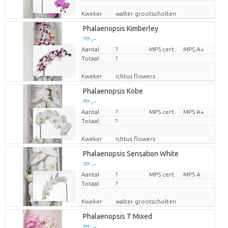
Kweker
walter grootscholten
Phalaenopsis Kimberley
??? -,--
Aantal
Prijs per stuk
?
MPS cert.
MPS A+
Totaal:
?
Kweker
ichtus flowers
Phalaenopsis Kobe
??? -,--
Aantal
Prijs per stuk
?
MPS cert.
MPS A+
Totaal:
?
Kweker
ichtus flowers
Phalaenopsis Sensation White
??? -,--
Aantal
Prijs per stuk
?
MPS cert.
MPS A
Totaal:
?
Kweker
walter grootscholten
Phalaenopsis T Mixed
??? -,--