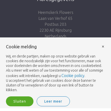
Heemskerk Flowers
Laan van Verhof 65
Postbus 203
2230 AE Rijnsburg
Netherlands
×
Cookie melding
Volg ons:
Wij, en derde partijen, maken op onze website gebruik van
cookies die noodzakelijk zijn voor het functioneren, maar ook
voor doeleinden die worden omschreven in ons cookiebeleid.
Als u meer wilt weten of uw toestemming voor alle of sommige
Cookie policy
cookies wilt intrekken, raadpleegt u
.
Heemskerk Flowers
Algemene voorwaarden
© 2026 -
U accepteert het gebruik van cookies door deze banner te
sluiten of te verwijderen of door op een link of button te
Privacybeleid
klikken.
Sluiten
Leer meer
Heemskerk Flowers is a trading name of BGH A.Heemskerk AZN b.v.