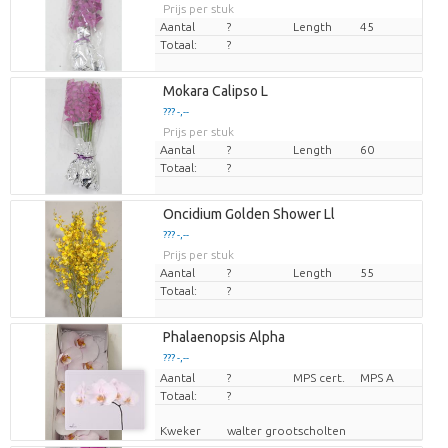
Prijs per stuk
Aantal
?
Length
45
Totaal:
?
Mokara Calipso L
??? -,--
Prijs per stuk
Aantal
?
Length
60
Totaal:
?
Oncidium Golden Shower Ll
??? -,--
Prijs per stuk
Aantal
?
Length
55
Totaal:
?
Phalaenopsis Alpha
??? -,--
Aantal
Prijs per stuk
?
MPS cert.
MPS A
Totaal:
?
Kweker
walter grootscholten