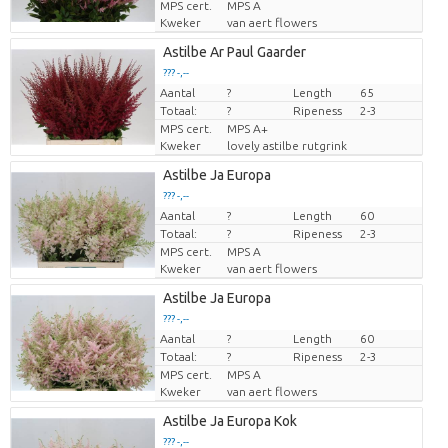
MPS cert.
MPS A
Kweker
van aert flowers
Astilbe Ar Paul Gaarder
??? -,--
Aantal
Prijs per stuk
?
Length
65
Totaal:
?
Ripeness
2-3
MPS cert.
MPS A+
Kweker
lovely astilbe rutgrink
Astilbe Ja Europa
??? -,--
Aantal
Prijs per stuk
?
Length
60
Totaal:
?
Ripeness
2-3
MPS cert.
MPS A
Kweker
van aert flowers
Astilbe Ja Europa
??? -,--
Aantal
Prijs per stuk
?
Length
60
Totaal:
?
Ripeness
2-3
MPS cert.
MPS A
Kweker
van aert flowers
Astilbe Ja Europa Kok
??? -,--