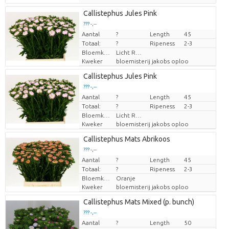
Callistephus Jules Pink
??? -,--
Aantal
Prijs per stuk
?
Length
45
Totaal:
?
Ripeness
2-3
Bloemkleur
Licht Rose
Kweker
bloemisterij jakobs oploo
Callistephus Jules Pink
??? -,--
Aantal
Prijs per stuk
?
Length
45
Totaal:
?
Ripeness
2-3
Bloemkleur
Licht Rose
Kweker
bloemisterij jakobs oploo
Callistephus Mats Abrikoos
??? -,--
Aantal
Prijs per stuk
?
Length
45
Totaal:
?
Ripeness
2-3
Bloemkleur
Oranje
Kweker
bloemisterij jakobs oploo
Callistephus Mats Mixed (p. bunch)
??? -,--
Aantal
Prijs per stuk
?
Length
50