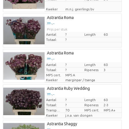
Kweker
m.n.j. geerlings bv
Astrantia Roma
??? -,--
Prijs per stuk
Aantal
?
Length
60
Totaal:
?
Astrantia Roma
??? -,--
Aantal
Prijs per stuk
?
Length
60
Totaal:
?
Ripeness
3
MPS cert.
MPS A
Kweker
marginpar / tsanga
Astrantia Ruby Wedding
??? -,--
Aantal
?
Length
60
Prijs per stuk
Totaal:
?
Ripeness
2-3
Transport height
70
MPS cert.
MPS A+
Kweker
j.n.a. van dongen
Astrantia Shaggy