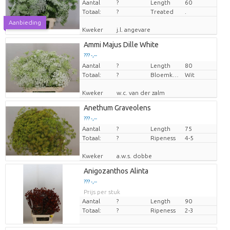
Aantal
Prijs per stuk
?
Length
60
Totaal:
?
Treated
.
Aanbieding
Kweker
j.l. angevare
Ammi Majus Dille White
??? -,--
Aantal
Prijs per stuk
?
Length
80
Totaal:
?
Bloemkleur
Wit
Kweker
w.c. van der zalm
Anethum Graveolens
??? -,--
Aantal
Prijs per stuk
?
Length
75
Totaal:
?
Ripeness
4-5
Kweker
a.w.s. dobbe
Anigozanthos Alinta
??? -,--
Prijs per stuk
Aantal
?
Length
90
Totaal:
?
Ripeness
2-3