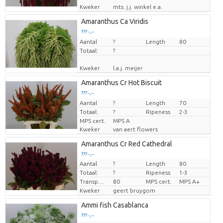
Kweker
mts. j.j. winkel e.a.
Amaranthus Ca Viridis
??? -,--
Aantal
Prijs per stuk
?
Length
80
Totaal:
?
Kweker
l.a.j. meijer
Amaranthus Cr Hot Biscuit
??? -,--
Aantal
Prijs per stuk
?
Length
70
Totaal:
?
Ripeness
2-3
MPS cert.
MPS A
Kweker
van aert flowers
Amaranthus Cr Red Cathedral
??? -,--
Aantal
?
Length
80
Prijs per stuk
Totaal:
?
Ripeness
1-3
Transport height
80
MPS cert.
MPS A+
Kweker
geert bruygom
Ammi fish Casablanca
??? -,--