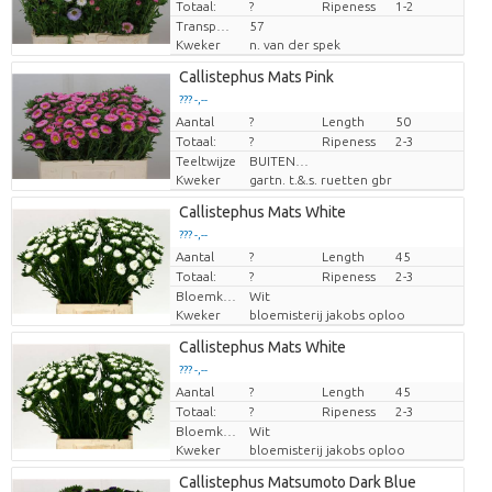
Totaal:
?
Ripeness
1-2
Transport height
57
Kweker
n. van der spek
Callistephus Mats Pink
??? -,--
Aantal
Prijs per stuk
?
Length
50
Totaal:
?
Ripeness
2-3
Teeltwijze
BUITEN GETEELD
Kweker
gartn. t.&.s. ruetten gbr
Callistephus Mats White
??? -,--
Aantal
Prijs per stuk
?
Length
45
Totaal:
?
Ripeness
2-3
Bloemkleur
Wit
Kweker
bloemisterij jakobs oploo
Callistephus Mats White
??? -,--
Aantal
Prijs per stuk
?
Length
45
Totaal:
?
Ripeness
2-3
Bloemkleur
Wit
Kweker
bloemisterij jakobs oploo
Callistephus Matsumoto Dark Blue