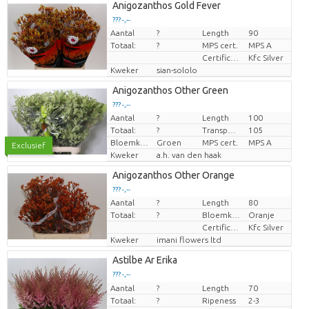
Anigozanthos Gold Fever
??? -,--
Aantal
?
Length
90
Prijs per stuk
Totaal:
?
MPS cert.
MPS A
Certificaten Kenya Flower Counsel
Kfc Silver
Kweker
sian-sololo
Anigozanthos Other Green
??? -,--
Aantal
?
Length
100
Prijs per stuk
Totaal:
?
Transport height
105
Bloemkleur
Groen
MPS cert.
MPS A
Exclusief
Kweker
a.h. van den haak
Anigozanthos Other Orange
??? -,--
Aantal
?
Length
80
Prijs per stuk
Totaal:
?
Bloemkleur
Oranje
Certificaten Kenya Flower Counsel
Kfc Silver
Kweker
imani flowers ltd
Astilbe Ar Erika
??? -,--
Aantal
Prijs per stuk
?
Length
70
Totaal:
?
Ripeness
2-3