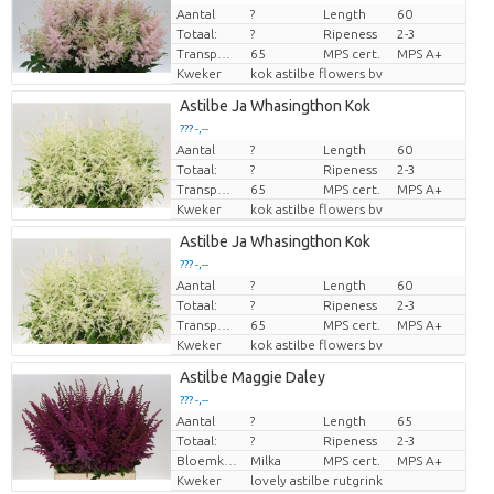
Aantal
?
Length
60
Prijs per stuk
Totaal:
?
Ripeness
2-3
Transport height
65
MPS cert.
MPS A+
Kweker
kok astilbe flowers bv
Astilbe Ja Whasingthon Kok
??? -,--
Aantal
?
Length
60
Prijs per stuk
Totaal:
?
Ripeness
2-3
Transport height
65
MPS cert.
MPS A+
Kweker
kok astilbe flowers bv
Astilbe Ja Whasingthon Kok
??? -,--
Aantal
?
Length
60
Prijs per stuk
Totaal:
?
Ripeness
2-3
Transport height
65
MPS cert.
MPS A+
Kweker
kok astilbe flowers bv
Astilbe Maggie Daley
??? -,--
Aantal
?
Length
65
Prijs per stuk
Totaal:
?
Ripeness
2-3
Bloemkleur
Milka
MPS cert.
MPS A+
Kweker
lovely astilbe rutgrink