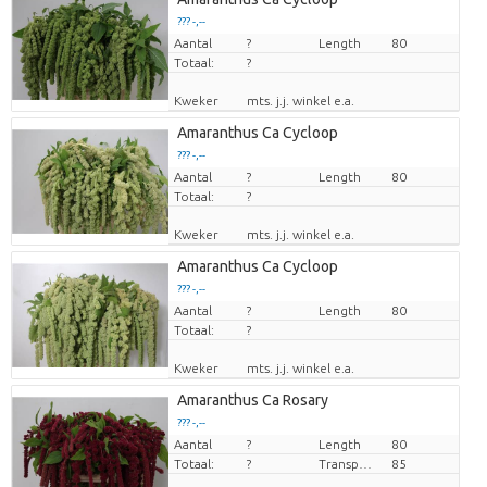
??? -,--
Aantal
Prijs per stuk
?
Length
80
Totaal:
?
Kweker
mts. j.j. winkel e.a.
Amaranthus Ca Cycloop
??? -,--
Aantal
Prijs per stuk
?
Length
80
Totaal:
?
Kweker
mts. j.j. winkel e.a.
Amaranthus Ca Cycloop
??? -,--
Aantal
Prijs per stuk
?
Length
80
Totaal:
?
Kweker
mts. j.j. winkel e.a.
Amaranthus Ca Rosary
??? -,--
Aantal
Prijs per stuk
?
Length
80
Totaal:
?
Transport height
85