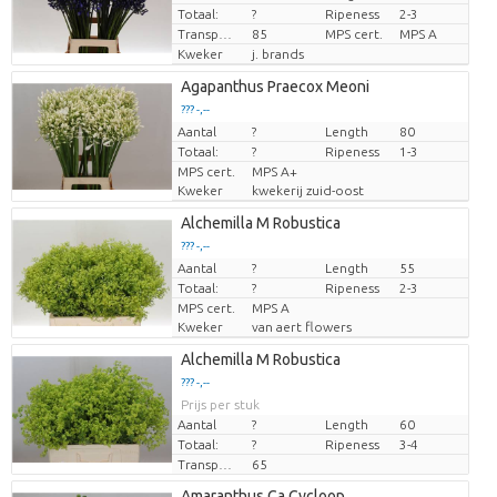
Totaal:
?
Ripeness
2-3
Transport height
85
MPS cert.
MPS A
Kweker
j. brands
Agapanthus Praecox Meoni
??? -,--
Aantal
Prijs per stuk
?
Length
80
Totaal:
?
Ripeness
1-3
MPS cert.
MPS A+
Kweker
kwekerij zuid-oost
Alchemilla M Robustica
??? -,--
Aantal
Prijs per stuk
?
Length
55
Totaal:
?
Ripeness
2-3
MPS cert.
MPS A
Kweker
van aert flowers
Alchemilla M Robustica
??? -,--
Prijs per stuk
Aantal
?
Length
60
Totaal:
?
Ripeness
3-4
Transport height
65
Amaranthus Ca Cycloop