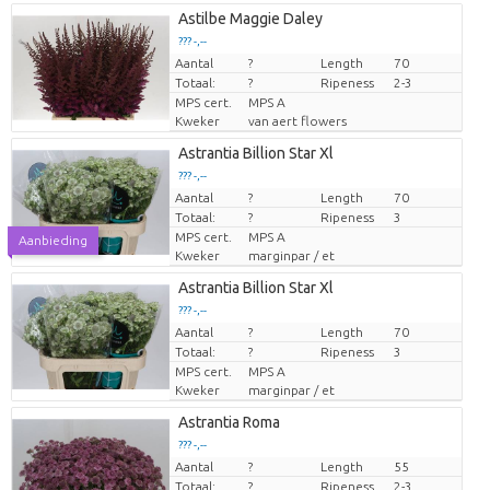
Astilbe Maggie Daley
??? -,--
Aantal
Prijs per stuk
?
Length
70
Totaal:
?
Ripeness
2-3
MPS cert.
MPS A
Kweker
van aert flowers
Astrantia Billion Star Xl
??? -,--
Aantal
Prijs per stuk
?
Length
70
Totaal:
?
Ripeness
3
MPS cert.
MPS A
Aanbieding
Kweker
marginpar / et
Astrantia Billion Star Xl
??? -,--
Aantal
Prijs per stuk
?
Length
70
Totaal:
?
Ripeness
3
MPS cert.
MPS A
Kweker
marginpar / et
Astrantia Roma
??? -,--
Aantal
Prijs per stuk
?
Length
55
Totaal:
?
Ripeness
2-3