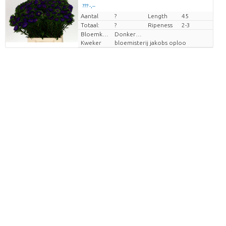
??? -,--
Aantal
Prijs per stuk
?
Length
45
Totaal:
?
Ripeness
2-3
Bloemkleur
Donkerblauw
Kweker
bloemisterij jakobs oploo