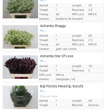
??? -,--
Aantal
?
Length
55
Prijs per stuk
Totaal:
?
Ripeness
2-3
Transport height
60
MPS cert.
MPS A
Kweker
kwekerij de boezem
Astrantia Shaggy
??? -,--
Aantal
?
Length
60
Prijs per stuk
Totaal:
?
Ripeness
2-3
Transport height
60
MPS cert.
MPS A
Kweker
gebr van ruiten
Astrantia Star Of Love
??? -,--
Aantal
Prijs per stuk
?
Length
70
Totaal:
?
Ripeness
3
MPS cert.
MPS A
Kweker
marginpar / et
Bqt Florists Mixed (p. bunch)
??? -,--
Prijs per stuk
Aantal
?
Length
40
Totaal:
?
Bloemkleur
Diverse Kleuren