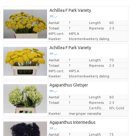
Achillea F Park Variety
??? -,--
Aantal
Prijs per stuk
?
Length
60
Totaal:
?
Ripeness
2-3
MPS cert.
MPS A
Kweker
bloemenkwekerij daling
Achillea F Park Variety
??? -,--
Aantal
Prijs per stuk
?
Length
70
Totaal:
?
Ripeness
2-3
MPS cert.
MPS A
Kweker
bloemenkwekerij daling
Agapanthus Gletsjer
??? -,--
Aantal
?
Length
60
Prijs per stuk
Totaal:
?
Ripeness
2-3
Certificaten Kenya Flower Counsel
Kfc Gold
Kweker
marginpar naivasha
Agapanthus Intermedius
??? -,--
Aantal
?
Length
75
Prijs per stuk