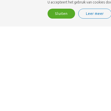
U accepteert het gebruik van cookies door
Sluiten
Leer meer
Wij zijn ISO 9001-gecertificeerd.