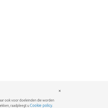
terug te gaan naar de shop.
×
 maar ook voor doeleinden die worden
Cookie policy
rekken, raadpleegt u
.