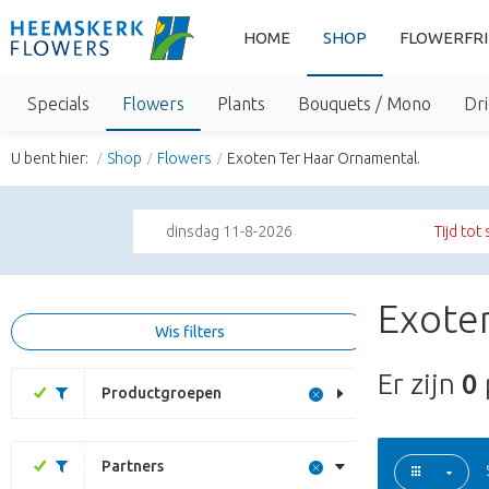
HOME
SHOP
FLOWERFR
Specials
Flowers
Plants
Bouquets / Mono
Dri
U bent hier:
Shop
Flowers
Exoten Ter Haar Ornamental.
dinsdag 11-8-2026
Tijd tot
Exote
Wis filters
Er zijn
0
Productgroepen
Partners